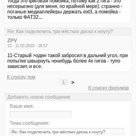
тогда это фиговая помойка, потому как 2 гига - это
несерьезно (для меня, по крайней мере). странно -
поганые медиаплейеры держать ext3, а помойка -
только ФАТ32...
Re: Как подключить три жёстких диска к ноуту?
ZPV
12 - 11.03.2010 - 18:57
11-Старый >один такой забросил в дальний угол, при
попытке швырнуть чонибудь более 4х гигов - тупо
зависает, и все.
К списку тем
1
>
К списку форумов
Добавить новое сообщение
Ваше имя:
Тема сообщения: