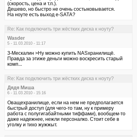
(скорость, цена и т.п.).
Дешево, но быстро не очень состыковывается.
На ноуте есть выход e-SATA?
Re: Как подключить три жёстких диска к ноуту?
Wasder
5 - 11.03.2010 - 11:17
3-Мескалин >Ну можно купить NASхранилищё.
Правда за этиже деньги можно воскресить старый
комп...
Re: Как подключить три жёстких диска к ноуту?
Дядя Миша
6 - 11.03.2010 - 15:16
Оващехранилище, если на нем не предполагается
быстрый доступ (для чего-то там, ну к примеру
работа с полугигабайтными тиффами), вообщем-то
даже надежнее, нежли персоналко. Стоит себе в
уголку и тихо жужжыт.