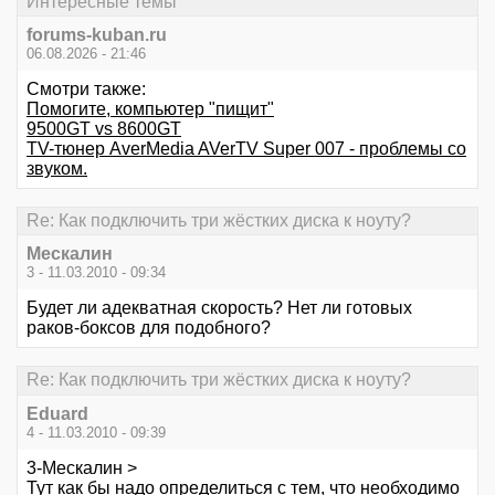
Интересные темы
forums-kuban.ru
06.08.2026 - 21:46
Смотри также:
Помогите, компьютер "пищит"
9500GT vs 8600GT
TV-тюнер AverMedia AVerTV Super 007 - проблемы со
звуком.
Re: Как подключить три жёстких диска к ноуту?
Мескалин
3 - 11.03.2010 - 09:34
Будет ли адекватная скорость? Нет ли готовых
раков-боксов для подобного?
Re: Как подключить три жёстких диска к ноуту?
Eduard
4 - 11.03.2010 - 09:39
3-Мескалин >
Тут как бы надо определиться с тем, что необходимо