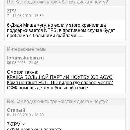
Re: Как подключить три жёстких диска к ноуту?
ZPV
7 - 11.03.2010 - 17:39
6-Дядя Миша >угу, но если у этого хранилища
поддерживается NTFS, в противном случае будет
проблема с большими файлами......
Интересные темы
forums-kuban.ru
06.08.2026 - 21:46
Смотри также:
КРАЖА БОЛЬШОЙ ПАРТИИ НОУТБУКОВ АСУС
Комп не тянет FULL HD видео,где слабое место?
ОФФ помощь детям в большой семье
Re: Как подключить три жёстких диска к ноуту?
Старый
8 - 11.03.2010 - 18:20
7-ZPV >
ext3/4 разве они держат?