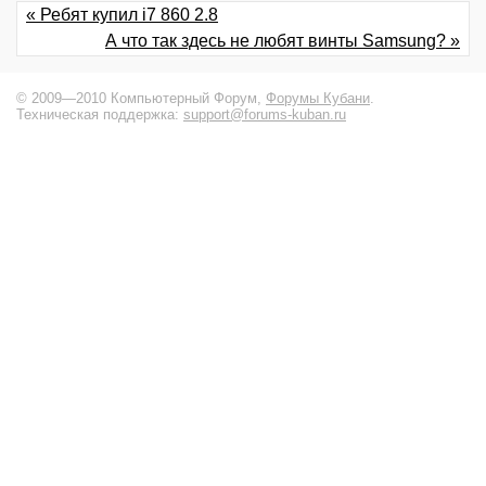
« Ребят купил i7 860 2.8
А что так здесь не любят винты Samsung? »
© 2009—2010 Компьютерный Форум,
Форумы Кубани
.
Техническая поддержка:
support@forums-kuban.ru