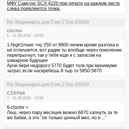
МФУ Самсунг SCX 4220 при печате на каждом листе
слева появляются точки.
Re: Видеокарта для Core 2 Duo E8500
cloctor
6 - 31.08.2010 - 19:53
1-Nigh1mare >ну 250 от 9800 ничем кроме разгона и
не отличается, вот радик ты вообще через поколение
перепрыгнул, так у тебя еще и с запасом на
шикарное будущее
Арчи бери недорого 5770 будет толк при минимуме
затрат, если наскребешь 8 тыр то 5850-5870
Re: Видеокарта для Core 2 Duo E8500
CTAPbIi
7 - 31.08.2010 - 19:56
6-cloctor >
Леш, через пару месяцев можно 6870 хапнуть за те
же бабки, а это "не только ценный мех, но и ..."