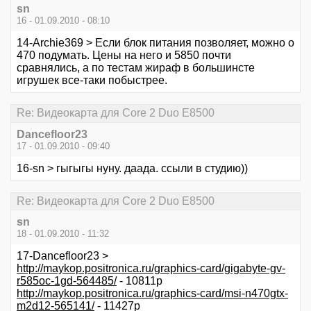
sn
16 - 01.09.2010 - 08:10
14-Archie369 > Если блок питания позволяет, можно о
470 подумать. Цены на него и 5850 почти
сравнялись, а по тестам жираф в большинсте
игрушек все-таки побыстрее.
Re: Видеокарта для Core 2 Duo E8500
Dancefloor23
17 - 01.09.2010 - 09:40
16-sn > гыгыгы нуну. даада. ссыли в студию))
Re: Видеокарта для Core 2 Duo E8500
sn
18 - 01.09.2010 - 11:32
17-Dancefloor23 >
http://maykop.positronica.ru/graphics-card/gigabyte-gv-
r585oc-1gd-564485/
- 10811р
http://maykop.positronica.ru/graphics-card/msi-n470gtx-
m2d12-565141/
- 11427р