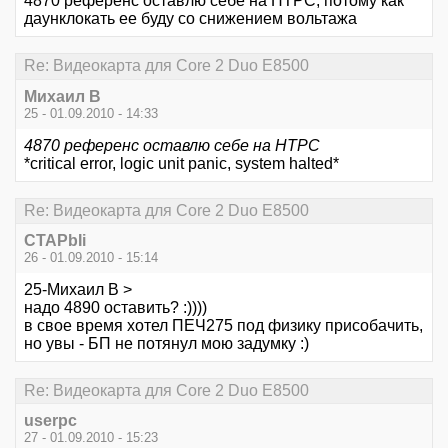
4870 референс оставлю себе на НТРС, потому как
даунклокать ее буду со снижением вольтажа
Re: Видеокарта для Core 2 Duo E8500
Михаил В
25 - 01.09.2010 - 14:33
4870 референс оставлю себе на НТРС
*critical error, logic unit panic, system halted*
Re: Видеокарта для Core 2 Duo E8500
CTAPbIi
26 - 01.09.2010 - 15:14
25-Михаил В >
надо 4890 оставить? :))))
в свое время хотел ПЕЧ275 под физику присобачить,
но увы - БП не потянул мою задумку :)
Re: Видеокарта для Core 2 Duo E8500
userpc
27 - 01.09.2010 - 15:23