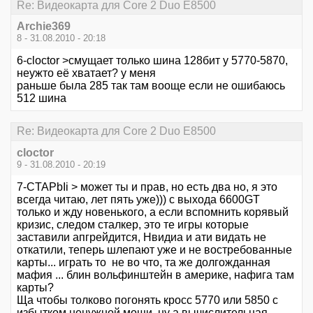
Re: Видеокарта для Core 2 Duo E8500
Archie369
8 - 31.08.2010 - 20:18
6-cloctor >смущает только шина 128бит у 5770-5870,
неужто её хватает? у меня
раньше была 285 так там вооще если не ошибаюсь
512 шина
Re: Видеокарта для Core 2 Duo E8500
cloctor
9 - 31.08.2010 - 20:19
7-CTAPbIi > может ты и прав, но есть два но, я это
всегда читаю, лет пять уже))) с выхода 6600GT
только и жду новенького, а если вспомнить корявый
кризис, следом сталкер, это те игры которые
заставили апгрейдится, Нвидиа и ати видать не
откатили, теперь шлепают уже и не востребованные
карты... играть то не во что, та же долгожданная
мафия ... блин вольфинштейн в америке, нафига там
карты?
Ща чтобы толково погонять кросс 5770 или 5850 с
избытком ненужной мощи, ну а вычислительная