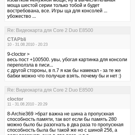
моща шестой серии только тобой и будет
востребована, все. Игры ща для консолей ...
убожество ...
Re: Видеокарта для Core 2 Duo E8500
CTAPbIi
10 - 31.08.2010 - 20:23
9-cloctor >
весь пост +100500. увы, убогая картинка для консоли
переползла в писи...
с другой стороны, в п.7 я как бы намекал - за те же
бабки можно что получше взять. почему бы и нет :)
Re: Видеокарта для Core 2 Duo E8500
cloctor
11 - 31.08.2010 - 20:29
8-Archie369 >брат важна не шина а пропускная
способность памяти, так вот если бы память 280
можно было бы разогнать в два раза то пропускная
способность была бы такой же но с шиной 256, а