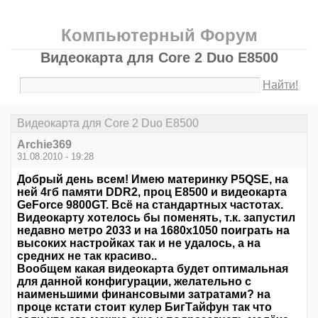
Компьютерный Форум
Видеокарта для Core 2 Duo E8500
Найти!
Видеокарта для Core 2 Duo E8500
Archie369
31.08.2010 - 19:28
Добрый день всем! Имею материнку P5QSE, на
ней 4гб памяти DDR2, проц Е8500 и видеокарта
GeForce 9800GT. Всё на стандартных частотах.
Видеокарту хотелось бы поменять, т.к. запустил
недавно метро 2033 и на 1680х1050 поиграть на
высоких настройках так и не удалось, а на
средних не так красиво..
Вообщем какая видеокарта будет оптимальная
для данной конфигурации, желательно с
наименьшими финансовыми затратами? на
проце кстати стоит кулер БигТайфун так что