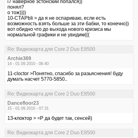
i7 наверное эстонский попался))
понял?
о тож))))
10-CTAPbIi > да я не оспариваю, если есть
возможность взять больше за эти бабки, то конечно))
вот обидно что до выхода нового кризиса мы
нормальной графики и не увидим(((
Re: Видеокарта для Core 2 Duo E8500
Archie369
14 - 01.09.2010 - 06:40
11-cloctor >Понятно, спасибо за разьяснения! буду
думать насчет 5770-5850..
Re: Видеокарта для Core 2 Duo E8500
Dancefloor23
15 - 01.09.2010 - 07:31
13-клоктор > =Р да будет так, сенсей)
Re: Видеокарта для Core 2 Duo E8500