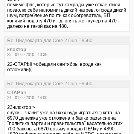
помимо фпс, которые тут камрады уже откаентили,
позволю себе напомнить дикий нагрев, отсюда дикий
шум, потребление почти как обогреватель, БП
конячий под эту 470 и т.д. опять же - кулер на 470 -
далеко не такой как на 480.
Re: Видеокарта для Core 2 Duo E8500
клоктор
23 - 01.09.2010 - 13:38
22-CTAPbIi >обещали сентябрь, вроде как
отложили((
Re: Видеокарта для Core 2 Duo E8500
CTAPbIi
24 - 01.09.2010 - 14:00
23-клоктор >
сцуки... значит уже на 6ххх буду играться :) кста, на
6970 денежка уже отложена и бапке разъяснена
"политика партии и правительства" касательно этих
700 баксов. а 6870 возьму продав ПЕЧку и 4890.