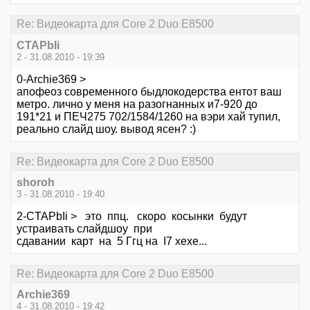
Re: Видеокарта для Core 2 Duo E8500
CTAPbIi
2 - 31.08.2010 - 19:39
0-Archie369 >
апофеоз современного быдлокодерства ентот ваш
метро. лично у меня на разогнанных и7-920 до
191*21 и ПЕЧ275 702/1584/1260 на вэри хай тупил,
реально слайд шоу. вывод ясен? :)
Re: Видеокарта для Core 2 Duo E8500
shoroh
3 - 31.08.2010 - 19:40
2-CTAPbIi > это ппц. скоро косынки будут
устраивать слайдшоу при
сдавании карт на 5 Ггц на I7 хехе...
Re: Видеокарта для Core 2 Duo E8500
Archie369
4 - 31.08.2010 - 19:42