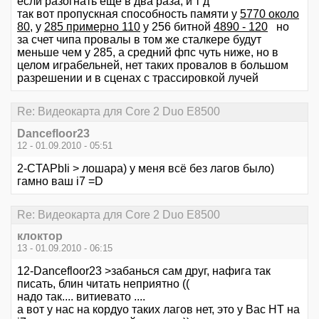
если разогнать еще в два раза, и т д
так вот пропускная способность памяти у
5770 около
80
, у
285 примерно 110
у 256 битной
4890 - 120
но
за счет чипа провалы в том же сталкере будут
меньше чем у 285, а средний фпс чуть ниже, но в
целом играбельней, нет таких провалов в большом
разрешении и в сценах с трассировкой лучей
Re: Видеокарта для Core 2 Duo E8500
Dancefloor23
12 - 01.09.2010 - 05:51
2-CTAPbIi > лошара) у меня всё без лагов было)
гамно ваш i7 =D
Re: Видеокарта для Core 2 Duo E8500
клоктор
13 - 01.09.2010 - 06:15
12-Dancefloor23 >забанься сам друг, нафига так
писать, блин читать неприятно ((
надо так.... витиевато ....
а вот у нас на кордуо таких лагов нет, это у Вас НТ на