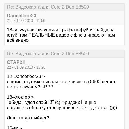
Re: Видеокарта для Core 2 Duo E8500
Dancefloor23
21 - 01.09.2010 - 11:56
18-sn >чувак. рисуночки, графики-фуйня. зайди на
ютуб. там РЕАЛЬНЫЕ видео с фпс в играх. от там
всё видно.
Re: Видеокарта для Core 2 Duo E8500
CTAPbIi
22 - 01.09.2010 - 12:28
12-Dancefloor23 >
я помню тут уже писали, что кризис на 8600 летает.
не ты случаем? :-РРР
13-клоктор >
"обида - удел слабый" (с) Фридрих Ницше
я лучше в обратку отвечу, привык так с детства :)))))
Леш, когда выйдет?
16-sn >