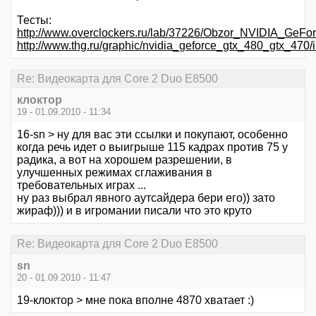
Тесты:
http://www.overclockers.ru/lab/37226/Obzor_NVIDIA_Ge
http://www.thg.ru/graphic/nvidia_geforce_gtx_480_gtx_470/
Re: Видеокарта для Core 2 Duo E8500
клоктор
19 - 01.09.2010 - 11:34
16-sn > ну для вас эти ссылки и покупают, особенно
когда речь идет о выигрыше 115 кадрах против 75 у
радика, а вот на хорошем разрешении, в
улучшенных режимах сглаживания в
требовательных играх ...
ну раз выбрал явного аутсайдера бери его)) зато
жираф))) и в игромании писали что это круто
Re: Видеокарта для Core 2 Duo E8500
sn
20 - 01.09.2010 - 11:47
19-клоктор > мне пока вполне 4870 хватает :)