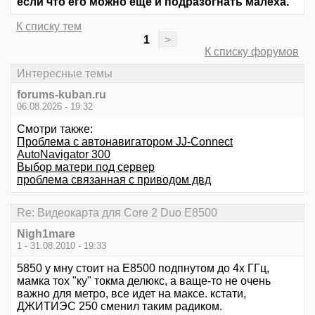
если что его можно еще и подразогнать малёха.
К списку тем
1
>
К списку форумов
Интересные темы
forums-kuban.ru
06.08.2026 - 19:32
Смотри также:
Проблема с автонавигатором JJ-Connect
AutoNavigator 300
Выбор матери под сервер
проблема связанная с приводом двд
Re: Видеокарта для Core 2 Duo E8500
Nigh1mare
1 - 31.08.2010 - 19:33
5850 у мну стоит на Е8500 подпнутом до 4х ГГц,
мамка тох "ку" токма делюкс, а ваще-то не очень
важно для метро, все идет на максе. кстати,
ДЖИТИЭС 250 сменил таким радиком.