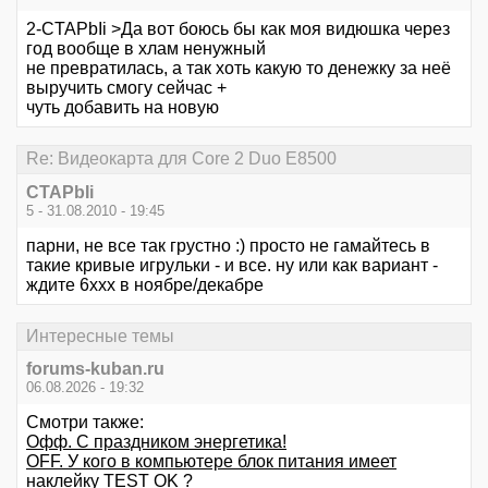
2-CTAPbIi >Да вот боюсь бы как моя видюшка через
год вообще в хлам ненужный
не превратилась, а так хоть какую то денежку за неё
выручить смогу сейчас +
чуть добавить на новую
Re: Видеокарта для Core 2 Duo E8500
CTAPbIi
5 - 31.08.2010 - 19:45
парни, не все так грустно :) просто не гамайтесь в
такие кривые игрульки - и все. ну или как вариант -
ждите 6ххх в ноябре/декабре
Интересные темы
forums-kuban.ru
06.08.2026 - 19:32
Смотри также:
Офф. С праздником энергетика!
OFF. У кого в компьютере блок питания имеет
наклейку TEST OK ?