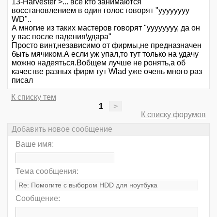
13-Harvester >... все кто занимаются
восстановлением в один голос говорят "уууууууу
WD"..
А многие из таких мастеров говорят "уууууууу, да он
у вас после падения\удара"
Просто винт,независимо от фирмы,не предназначен
быть мячиком.А если уж упал,то тут только на удачу
можно надеяться.Вобщем лучше не ронять,а об
качестве разных фирм тут Wlad уже очень много раз
писал
К списку тем
1
>
К списку форумов
Добавить новое сообщение
Ваше имя:
Тема сообщения:
Сообщение: