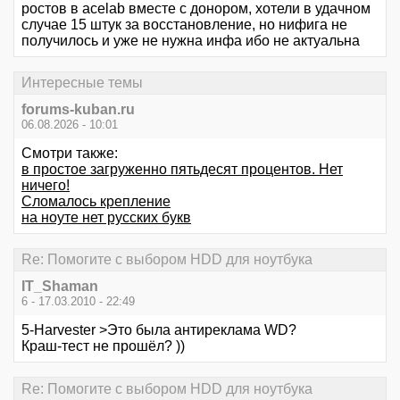
ростов в acelab вместе с донором, хотели в удачном
случае 15 штук за восстановление, но нифига не
получилось и уже не нужна инфа ибо не актуальна
Интересные темы
forums-kuban.ru
06.08.2026 - 10:01
Смотри также:
в простое загруженно пятьдесят процентов. Нет
ничего!
Сломалось крепление
на ноуте нет русских букв
Re: Помогите с выбором HDD для ноутбука
IT_Shaman
6 - 17.03.2010 - 22:49
5-Harvester >Это была антиреклама WD?
Краш-тест не прошёл? ))
Re: Помогите с выбором HDD для ноутбука