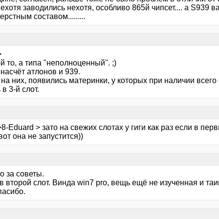
ехотя заводились нехотя, особливо 865й чипсет.... а S939 в
рстным составом.........
>
й то, а типа "неполноценный". ;)
 насчёт атлонов и 939.
 на них, появились материнки, у которых при наличии всего
 в 3-й слот.
8-Eduard > зато на свежих слотах у гиги как раз если в пе
вот она не запустится))
о за советы.
в второй слот. Винда win7 pro, вещь ещё не изученная и таи
пасибо.