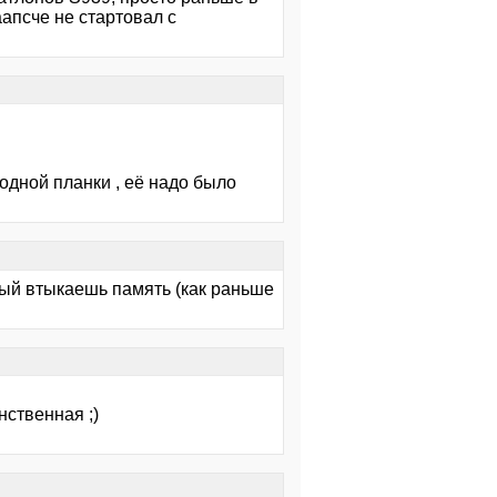
аапсче не стартовал с
 одной планки , её надо было
рвый втыкаешь память (как раньше
нственная ;)