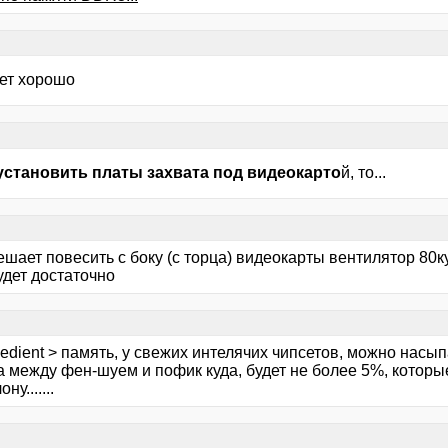
дет хорошо
установить платы захвата под видеокарто
й, то...
ешает повесить с боку (с торца) видеокарты вентилятор 80к
удет достаточно
edient > память, у свежих интелячих чипсетов, можно насыпа
 между фен-шуем и пофик куда, будет не более 5%, которые
ну.......