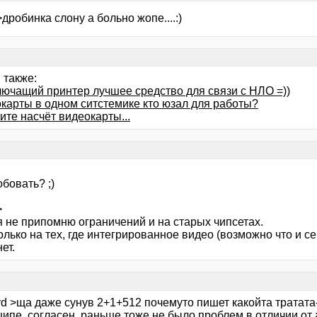
дробинка слону а больно жопе....:)
 также:
Глючащий принтер лучшее средство для связи с НЛО =))
окарты в одном ситстемике кто юзал для работы?
те насчёт видеокарты...
бовать? ;)
>
я не припомню ограничений и на старых чипсетах.
лько на тех, где интегрированное видео (возможно что и сей
ет.
d >ща даже сунув 2+1+512 почемуто пишет какойта тратата-д
ципе, согласен, раньше тоже не было проблем в отличии от