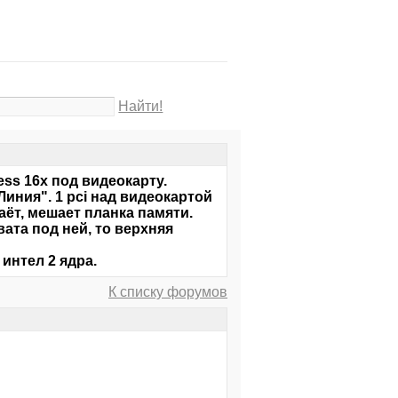
Найти!
ess 16x под видеокарту.
иния". 1 pci над видеокартой
аёт, мешает планка памяти.
ата под ней, то верхняя
 интел 2 ядра.
К списку форумов