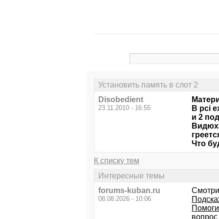
Установить память в слот 2
Disobedient
Матери
23.11.2010 - 16:55
В pci 
и 2 по
Видюха
греетс
Что бу
К списку тем
Интересные темы
forums-kuban.ru
Смотри
08.08.2026 - 10:06
Подска
Помогит
вопрос