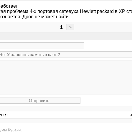
работает
гая проблема 4-х портовая сетевуха Hewlett packard в XP с
ознаётся. Дров не может найти.
1
>
ется
а
умы Кубани
.