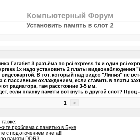
Компьютерный Форум
Установить память в слот 2
нка Гигабит 3 разъёма по pci express 1x и один pci expr
express 1x надо установить 2 платы видеонаблюдения "Л
д видеокартой. В тот, который над видео "Линия" не вст
 с пассивным охлаждением, если ставить в платы захв
я от радиатора, там расстояние 3-5 мм.
дет, если планку памяти воткнуть в другой слот? Проц -
1
>
 также:
жите проблема с памятью в Буке
е с подключением инета!!!
 по памяти DDR3...