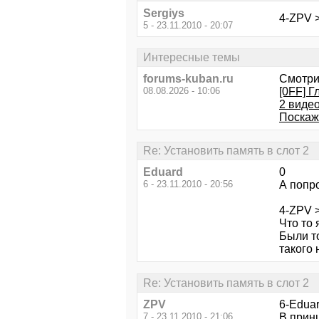
Sergiys
4-ZPV >
5 - 23.11.2010 - 20:07
Интересные темы
forums-kuban.ru
Смотри
08.08.2026 - 10:06
[0FF] 
2 виде
Поскажи
Re: Установить память в слот 2
Eduard
0
6 - 23.11.2010 - 20:56
А попро
4-ZPV 
Что то 
Были то
такого н
Re: Установить память в слот 2
ZPV
6-Eduar
7 - 23.11.2010 - 21:06
В прин