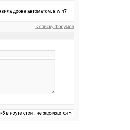
тавила дрова автоматом, в win7
К списку форумов
кб в ноуте стоит, не заряжается »