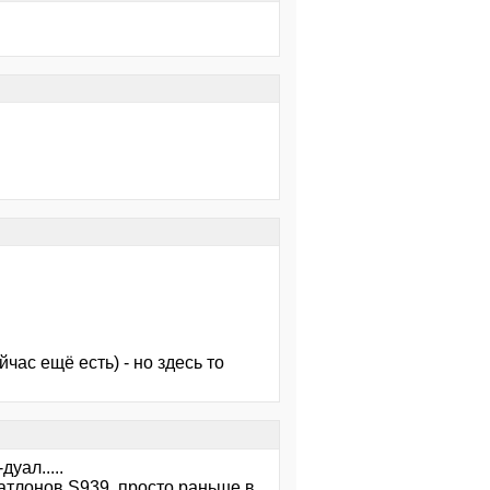
час ещё есть) - но здесь то
уал.....
 атлонов S939, просто раньше в