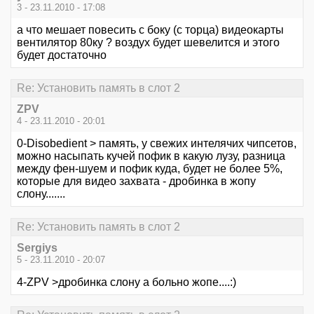
3 - 23.11.2010 - 17:08
а что мешает повесить с боку (с торца) видеокарты
вентилятор 80ку ? воздух будет шевелится и этого
будет достаточно
Re: Установить память в слот 2
ZPV
4 - 23.11.2010 - 20:01
0-Disobedient > память, у свежих интелячих чипсетов,
можно насыпать кучей пофик в какую лузу, разница
между фен-шуем и пофик куда, будет не более 5%,
которые для видео захвата - дробинка в жопу
слону.......
Re: Установить память в слот 2
Sergiys
5 - 23.11.2010 - 20:07
4-ZPV >дробинка слону а больно жопе....:)