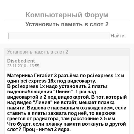
Компьютерный Форум
Установить память в слот 2
Найти!
Установить память в слот 2
Disobedient
23.11.2010 - 16:55
Материнка Гигабит 3 разъёма по pci express 1x и
один pci express 16x под видеокарту.
В pci express 1x надо установить 2 платы
видеонаблюдения "Линия". 1 pci над
видеокартой и 2 под видеокартой. В тот, который
над видео "Линия" не встаёт, мешает планка
памяти. Видюха с пассивным охлаждением, если
ставить в платы захвата под ней, то верхняя
греется от радиатора, там расстояние 3-5 мм.
Что будет, если планку памяти воткнуть в другой
слот? Проц - интел 2 ядра.