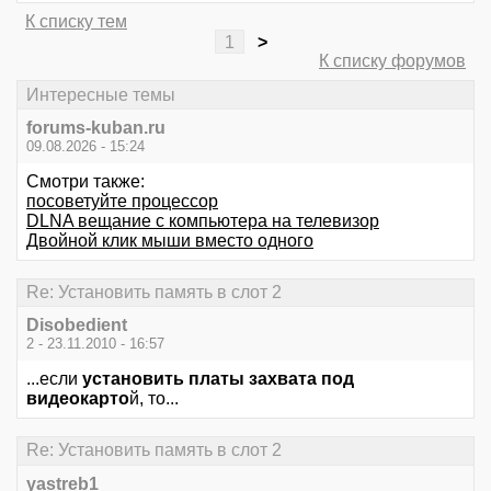
К списку тем
1
>
К списку форумов
Интересные темы
forums-kuban.ru
09.08.2026 - 15:24
Смотри также:
посоветуйте процессор
DLNA вещание с компьютера на телевизор
Двойной клик мыши вместо одного
Re: Установить память в слот 2
Disobedient
2 - 23.11.2010 - 16:57
...если
установить платы захвата под
видеокарто
й, то...
Re: Установить память в слот 2
yastreb1