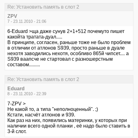
Re: Установить память в слот 2
ZPV
7 - 23.11.2010 - 21:06
6-Eduard >ща даже сунув 2+1+512 почемуто пишет
какойта тратата-дуал.....
В принципе, согласен, раньше тоже не было проблем
в отличии от атлонов S939, просто раньше в дуале
нехотя заводились нехотя, особливо 865й чипсет.... а
S939 ваапсче не стартовал с разношерстным
составом.........
Re: Установить память в слот 2
Eduard
8 - 23.11.2010 - 22:39
7-ZPV >
Не какой то, а типа "неполноценный". ;)
Кстати, насчёт атлонов и 939.
Как раз на них, появились материнки, у которых при
наличии всего одной планки , её надо было ставить в
3-й слот.