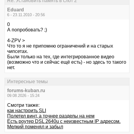
Re: Установить память в слот 2
Eduard
6 - 23.11.2010 - 20:56
0
А попробовать? ;)
4-ZPV >
Что то я не припомню ограничений и на старых
чипсетах.
Были только на тех, где интегрированное видео
(возможно что и сейчас ещё есть) - но здесь то такого
нет.
Интересные темы
forums-kuban.ru
09.08.2026 - 15:24
Смотри также:
как настроить SLI
Полетел винт, а точнее разделы на нем
Есть роутер DSL 2640u с неизвестным IP адресом.
Мелкий поменял и забыл