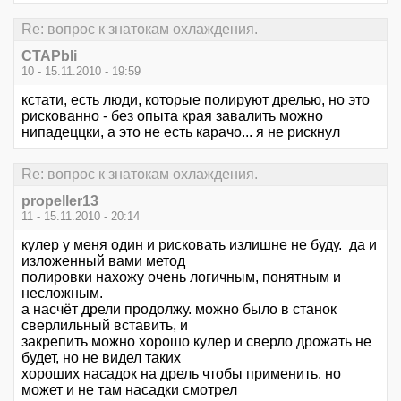
Re: вопрос к знатокам охлаждения.
CTAPbIi
10 - 15.11.2010 - 19:59
кстати, есть люди, которые полируют дрелью, но это
рискованно - без опыта края завалить можно
нипадеццки, а это не есть карачо... я не рискнул
Re: вопрос к знатокам охлаждения.
propeller13
11 - 15.11.2010 - 20:14
кулер у меня один и рисковать излишне не буду. да и
изложенный вами метод
полировки нахожу очень логичным, понятным и
несложным.
а насчёт дрели продолжу. можно было в станок
сверлильный вставить, и
закрепить можно хорошо кулер и сверло дрожать не
будет, но не видел таких
хороших насадок на дрель чтобы применить. но
может и не там насадки смотрел