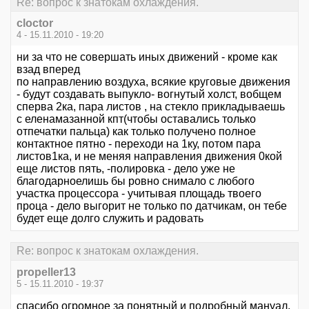
Re: вопрос к знатокам охлаждения.
cloctor
4 - 15.11.2010 - 19:20
ни за что не совершать иных движений - кроме как
взад вперед
по направлению воздуха, всякие круговые движения
- будут создавать выпукло- вогнутый холст, вобщем
сперва 2ка, пара листов , на стекло прикладываешь
с еленамазанной кпт(чтобы оставались только
отпечатки пальца) как только получено полное
контактное пятно - переходи на 1ку, потом пара
листов1ка, и не меняя направления движения 0кой
еще листов пять, -полировка - дело уже не
благодарноелишь бы ровно снимало с любого
участка процессора - учитывая площадь твоего
проца - дело выгорит не только по датчикам, он тебе
будет еще долго служить и радовать
Re: вопрос к знатокам охлаждения.
propeller13
5 - 15.11.2010 - 19:37
спасибо огромное за понятный и подробный мануал.