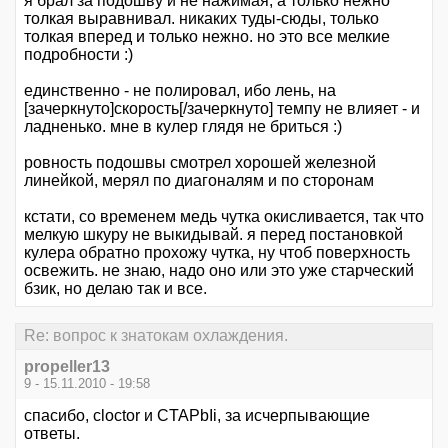
я брал за подошву и не нажимая, а только нежно
толкая выравнивал. никаких туды-сюды, только
толкая вперед и только нежно. но это все мелкие
подробности :)
единственно - не полировал, ибо лень, на
[зачеркнуто]скорость[/зачеркнуто] темпу не влияет - и
ладненько. мне в кулер глядя не бриться :)
ровность подошвы смотрел хорошей железной
линейкой, мерял по диагоналям и по сторонам
кстати, со временем медь чутка окисливается, так что
мелкую шкуру не выкидывай. я перед постановкой
кулера обратно прохожу чутка, ну чтоб поверхность
освежить. не знаю, надо оно или это уже старческий
бзик, но делаю так и все.
Re: вопрос к знатокам охлаждения.
propeller13
9 - 15.11.2010 - 19:58
спасибо, cloctor и CTAPbIi, за исчерпывающие
ответы.