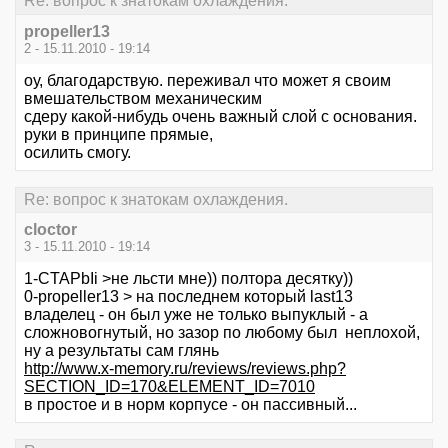
Re: вопрос к знатокам охлаждения.
propeller13
2 - 15.11.2010 - 19:14
оу, благодарствую. переживал что может я своим
вмешательством механическим
сдеру какой-нибудь очень важный слой с основания.
руки в принципе прямые,
осилить смогу.
Re: вопрос к знатокам охлаждения.
cloctor
3 - 15.11.2010 - 19:14
1-CTAPbIi >не льсти мне)) полтора десятку))
0-propeller13 > на последнем который last13
владелец - он был уже не только выпуклый - а
сложновогнутый, но зазор по любому был неплохой,
ну а результаты сам глянь
http://www.x-memory.ru/reviews/reviews.php?
SECTION_ID=170&ELEMENT_ID=7010
в простое и в норм корпусе - он пассивный...