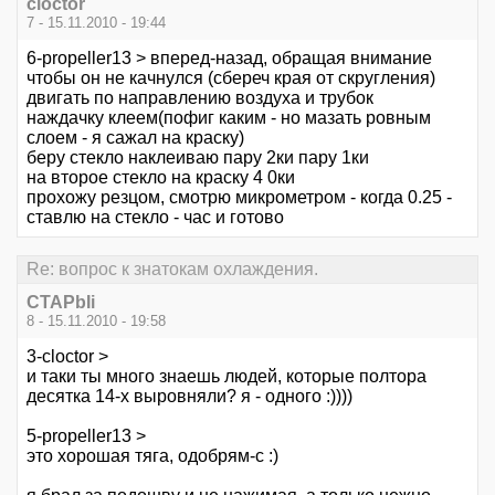
cloctor
7 - 15.11.2010 - 19:44
6-propeller13 > вперед-назад, обращая внимание
чтобы он не качнулся (сбереч края от скругления)
двигать по направлению воздуха и трубок
наждачку клеем(пофиг каким - но мазать ровным
слоем - я сажал на краску)
беру стекло наклеиваю пару 2ки пару 1ки
на второе стекло на краску 4 0ки
прохожу резцом, смотрю микрометром - когда 0.25 -
ставлю на стекло - час и готово
Re: вопрос к знатокам охлаждения.
CTAPbIi
8 - 15.11.2010 - 19:58
3-cloctor >
и таки ты много знаешь людей, которые полтора
десятка 14-х выровняли? я - одного :))))
5-propeller13 >
это хорошая тяга, одобрям-с :)