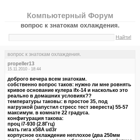
Компьютерный Форум
вопрос к знатокам охлаждения.
Найти!
вопрос к знатокам охлаждения.
propeller13
15.11.2010 - 18:44
доброго вечера всем знатокам.
собственно вопрос таков: нужно ли мне ровнять
кривое основание кулера ifx-14 и насколько это
реально в домашних условиях??
температуры таковы: в простое 35, под
нагрузкой (запустил стресс тест эвереста) 55-57
максимум. в комнате 22 градуса.
конфигурация такова:
проц i7-930 (2.8Ггц)
мать гига x58A ud3r
корпусное охлаждение неплохое (два 250мм