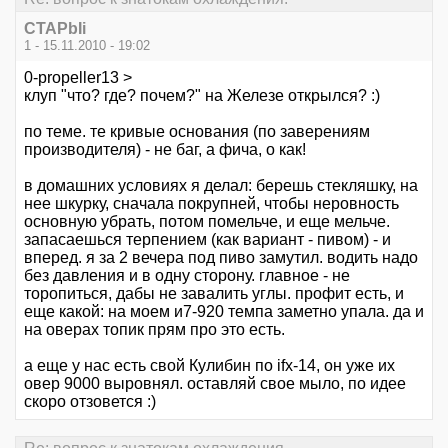
CTAPbIi
1 - 15.11.2010 - 19:02
0-propeller13 >
клуп "что? где? почем?" на Железе открылся? :)
по теме. те кривые основания (по заверениям
производителя) - не баг, а фича, о как!
в домашних условиях я делал: берешь стекляшку, на
нее шкурку, сначала покрупней, чтобы неровность
основную убрать, потом помельче, и еще мельче.
запасаешься терпением (как вариант - пивом) - и
вперед. я за 2 вечера под пиво замутил. водить надо
без давления и в одну сторону. главное - не
торопиться, дабы не завалить углы. профит есть, и
еще какой: на моем и7-920 темпа заметно упала. да и
на оверах топик прям про это есть.
а еще у нас есть свой Кулибин по ifx-14, он уже их
овер 9000 выровнял. оставляй свое мыло, по идее
скоро отзовется :)