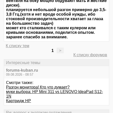
вентиля на боку мощно обдувают мать и жёсткие
диски).
планируется небольшой разгон примерно до 3,5-
3,8 Ггц.(хотя и нет вроде особой нужды, ибо
стоковой производительности хватает за глаза
на большинство задач)
может кто сталкивался с таким кулером или
кривыми основаниями, поделится опытом.
заранее спасибо за внимание.
К списку тем
1
>
К списку форумов
Интересные темы
forums-kuban.ru
09.08.2026 - 08:57
Смотри также:
Разгон монитора! Кто что думает?
муки выбора: HP Mini 311 vs LENOVO IdeaPad S12-
1N
Картридж HP
Re: вопрос к знатокам охлаждения.