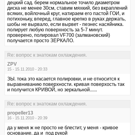
децкий сад. берем нормальное точило диаметром
диска не менее 30см, ставим мяхкий, без вкраплений
всяких, войлочный круг, натираем его пастой ГОИ, и
потихоньку, вперед, главное крепко в руках держать,
шобы не вырвало, если вырвет - пезнес насяйника.
полирует любую поверхность за 5-7 минут.
проверено, полировал VF700 (залмановский)
получается просто ЗЕРКАЛО.
Re: вопрос к знатокам охлаждения.
ZPV
15 - 15.11.2010 - 20:33
ЗЫ. тока это касается полировки, и не относится к
выравниванию поверхности. кривая поверхость так
и получится КРИВОЙ, но зеркальной......
Re: вопрос к знатокам охлаждения.
propeller13
16 - 15.11.2010 - 20:39
да у меня ж не просто не блестит, у меня - кривое
основание. да и под рукой