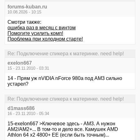
forums-kuban.ru
10.08.2026 - 10:15
Смотри также:
ошибка раз в месяц с винтом
Помогите усилить комп!
Проблема при холодном старте!
Re: Подключение спикера к материнке. need help!
exelon667
15 - 23.11.2010 - 03:31
14 - Прям уж nVIDIA nForce 980a под АМ3 сильно
устарел?
Re: Подключение спикера к материнке. need help!
d1mass686
16 - 23.11.2010 - 05:34
15-exelon667 >Ключевое здесь - АМ3. А нужон
АМ2/AM2+... В том-то и дело все. Камушек AMD
Athlon 64 x2 4800+ EE (если быть точным)...