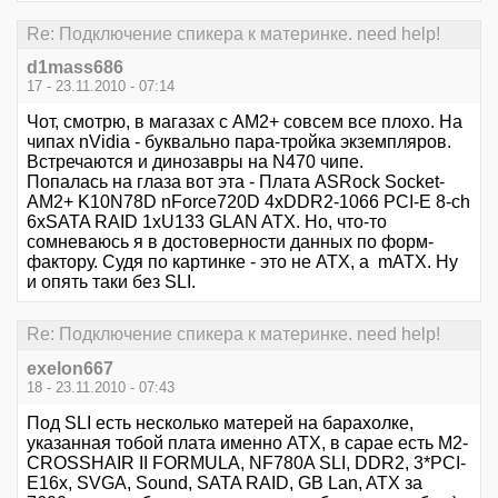
Re: Подключение спикера к материнке. need help!
d1mass686
17 - 23.11.2010 - 07:14
Чот, смотрю, в магазах с АМ2+ совсем все плохо. На
чипах nVidia - буквально пара-тройка экземпляров.
Встречаются и динозавры на N470 чипе.
Попалась на глаза вот эта - Плата ASRock Socket-
AM2+ K10N78D nForce720D 4xDDR2-1066 PCI-E 8-ch
6xSATA RAID 1xU133 GLAN ATX. Но, что-то
сомневаюсь я в достоверности данных по форм-
фактору. Судя по картинке - это не ATX, а mATX. Ну
и опять таки без SLI.
Re: Подключение спикера к материнке. need help!
exelon667
18 - 23.11.2010 - 07:43
Под SLI есть несколько матерей на барахолке,
указанная тобой плата именно ATX, в сарае есть M2-
CROSSHAIR II FORMULA, NF780A SLI, DDR2, 3*PCI-
E16x, SVGA, Sound, SATA RAID, GB Lan, ATX за