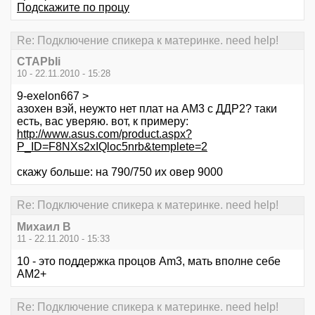
Подскажите по процу
Re: Подключение спикера к материнке. need help!
CTAPbIi
10 - 22.11.2010 - 15:28
9-exelon667 >
азохен вэй, неужто нет плат на АМ3 с ДДР2? таки
есть, вас уверяю. вот, к примеру:
http://www.asus.com/product.aspx?
P_ID=F8NXs2xIQloc5nrb&templete=2
скажу больше: на 790/750 их овер 9000
Re: Подключение спикера к материнке. need help!
Михаил В
11 - 22.11.2010 - 15:33
10 - это поддержка процов Am3, мать вполне себе
AM2+
Re: Подключение спикера к материнке. need help!