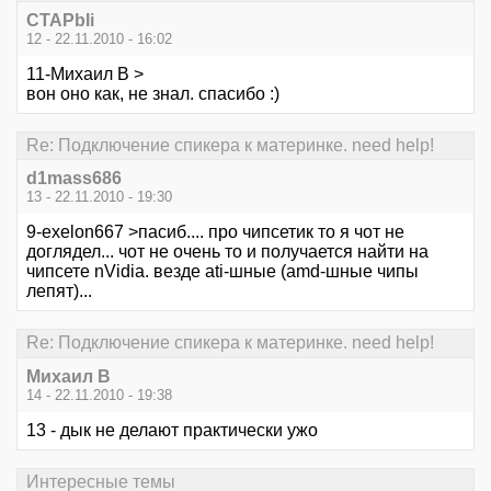
CTAPbIi
12 - 22.11.2010 - 16:02
11-Михаил В >
вон оно как, не знал. спасибо :)
Re: Подключение спикера к материнке. need help!
d1mass686
13 - 22.11.2010 - 19:30
9-exelon667 >пасиб.... про чипсетик то я чот не
доглядел... чот не очень то и получается найти на
чипсете nVidia. везде ati-шные (amd-шные чипы
лепят)...
Re: Подключение спикера к материнке. need help!
Михаил В
14 - 22.11.2010 - 19:38
13 - дык не делают практически ужо
Интересные темы