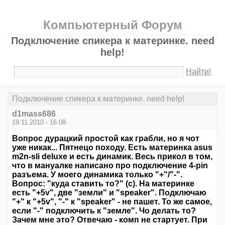
Компьютерный Форум
Подключение спикера к материнке. need
help!
Найти!
Подключение спикера к материнке. need help!
d1mass686
19.11.2010 - 16:08
Вопрос дурацкий простой как грабли, но я чот
уже никак... Пятнецо походу. Есть материнка asus
m2n-sli deluxe и есть динамик. Весь прикол в том,
что в мануалке написано про подключение 4-pin
разъема. У моего динамика только "+"/"-".
Вопрос: "куда ставить то?" (с). На материнке
есть "+5v", две "земли" и "speaker". Подключаю
"+" к "+5v", "-" к "speaker" - не пашет. То же самое,
если "-" подключить к "земле". Чо делать то?
Зачем мне это? Отвечаю - комп не стартует. При