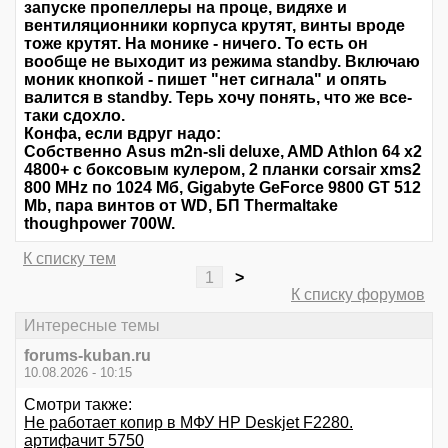
запуске пропеллеры на проце, видяхе и
вентиляционники корпуса крутят, винты вроде
тоже крутят. На монике - ничего. То есть он
вообще не выходит из режима standby. Включаю
моник кнопкой - пишет "нет сигнала" и опять
валится в standby. Терь хочу понять, что же все-
таки сдохло.
Конфа, если вдруг надо:
Собственно Asus m2n-sli deluxe, AMD Athlon 64 x2
4800+ с боксовым кулером, 2 планки corsair xms2
800 MHz по 1024 Мб, Gigabyte GeForce 9800 GT 512
Mb, пара винтов от WD, БП Thermaltake
thoughpower 700W.
К списку тем
1
>
К списку форумов
Интересные темы
forums-kuban.ru
10.08.2026 - 10:15
Смотри также:
Не работает копир в МФУ HP Deskjet F2280.
артифачит 5750