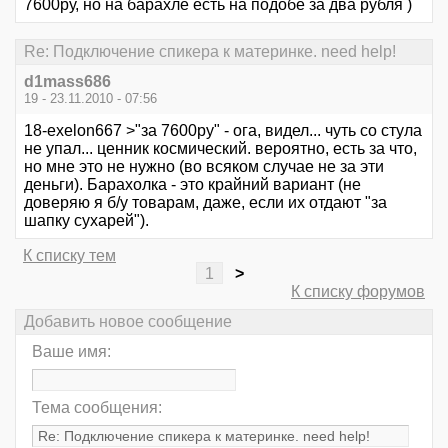
7600ру, но на барахле есть на подобе за два рубля )
Re: Подключение спикера к материнке. need help!
d1mass686
19 - 23.11.2010 - 07:56
18-exelon667 >"за 7600ру" - ога, видел... чуть со стула
не упал... ценник космический. вероятно, есть за что,
но мне это не нужно (во всяком случае не за эти
деньги). Барахолка - это крайний вариант (не
доверяю я б/у товарам, даже, если их отдают "за
шапку сухарей").
К списку тем
1
>
К списку форумов
Добавить новое сообщение
Ваше имя:
Тема сообщения: