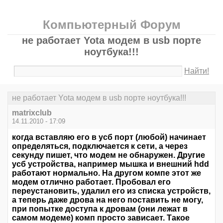
Компьютерный Форум
не работает Yota модем в usb порте
ноутбука!!!
Найти!
не работает Yota модем в usb порте ноутбука!!!
matrixclub
14.11.2010 - 17:09
когда вставляю его в усб порт (любой) начинает
определяться, подключается к сети, а через
секунду пишет, что модем не обнаружен. Другие
усб устройства, например мышка и внешний hdd
работают нормально. На другом компе этот же
модем отлично работает. Пробовал его
переустановить, удалил его из списка устройств,
а теперь даже дрова на него поставить не могу,
при попытке доступа к дровам (они лежат в
самом модеме) комп просто зависает. Такое