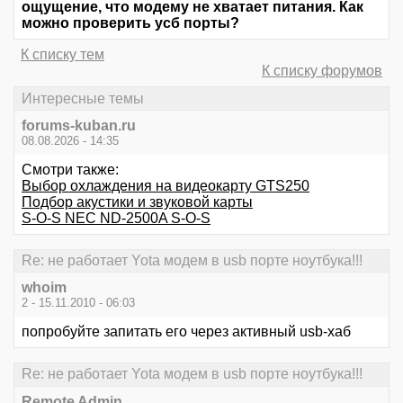
ощущение, что модему не хватает питания. Как
можно проверить усб порты?
К списку тем
К списку форумов
Интересные темы
forums-kuban.ru
08.08.2026 - 14:35
Смотри также:
Выбор охлаждения на видеокарту GTS250
Подбор акустики и звуковой карты
S-O-S NEC ND-2500A S-O-S
Re: не работает Yota модем в usb порте ноутбука!!!
whoim
2 - 15.11.2010 - 06:03
попробуйте запитать его через активный usb-хаб
Re: не работает Yota модем в usb порте ноутбука!!!
Remote Admin