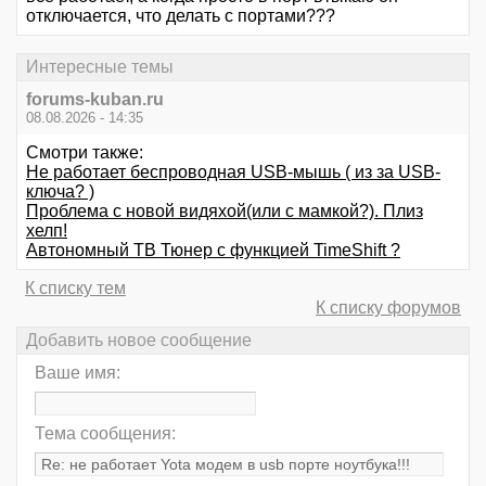
отключается, что делать с портами???
Интересные темы
forums-kuban.ru
08.08.2026 - 14:35
Смотри также:
Не работает беспроводная USB-мышь ( из за USB-
ключа? )
Проблема с новой видяхой(или с мамкой?). Плиз
хелп!
Автономный ТВ Тюнер с функцией TimeShift ?
К списку тем
К списку форумов
Добавить новое сообщение
Ваше имя:
Тема сообщения: