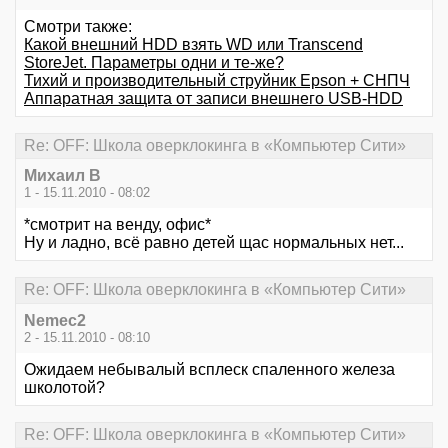
Смотри также:
Какой внешний HDD взять WD или Transcend
StoreJet. Параметры одни и те-же?
Тихий и производительный струйник Epson + CНПЧ
Аппаратная защита от записи внешнего USB-HDD
Re: OFF: Школа оверклокинга в «Компьютер Сити»
Михаил В
1 - 15.11.2010 - 08:02
*смотрит на венду, офис*
Ну и ладно, всё равно детей щас нормальных нет...
Re: OFF: Школа оверклокинга в «Компьютер Сити»
Nemec2
2 - 15.11.2010 - 08:10
Ожидаем небывалый всплеск спаленного железа
школотой?
Re: OFF: Школа оверклокинга в «Компьютер Сити»