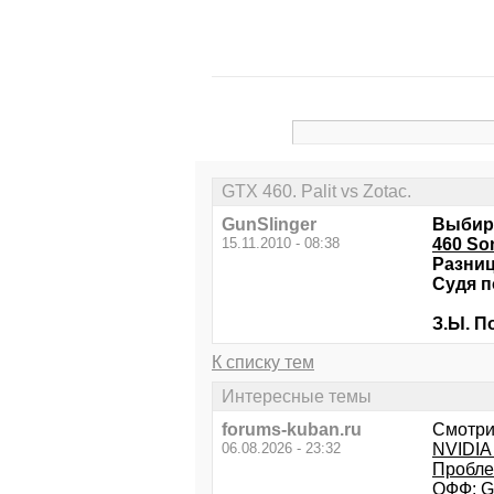
GTX 460. Palit vs Zotac.
GunSlinger
Выбира
15.11.2010 - 08:38
460 So
Разниц
Судя п
З.Ы. П
К списку тем
Интересные темы
forums-kuban.ru
Смотри
06.08.2026 - 23:32
NVIDIA 
Пробле
ОФФ: G