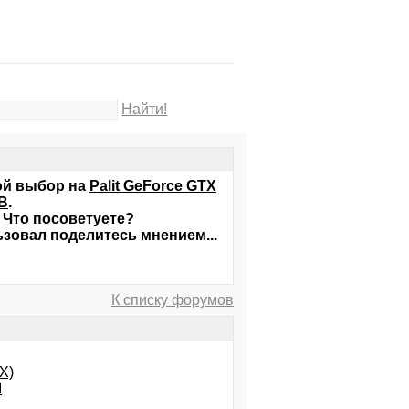
Найти!
ой выбор на
Palit GeForce GTX
MB
.
 Что посоветуете?
льзовал поделитесь мнением...
К списку форумов
X)
I