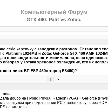
Компьютерный Форум
GTX 460. Palit vs Zotac.
ю себе карточку с заводским разгоном. Остановил св
nic Platinum 1024MB
и
Zotac GeForce GTX 460 AMP 1024
а в производительности минимальна, цена одинакова.
о обзорам у зотака хреновое охлаждение, кто их испо
отянет ли их БП FSP 450вт(проц E8400)?
1
>
 также:
дала добро на Hybrid PhysX: Radeon (VGA) + GeForce (Phys
мы со звуком при подключении PC к телевизору через HDM
PS навигаторы