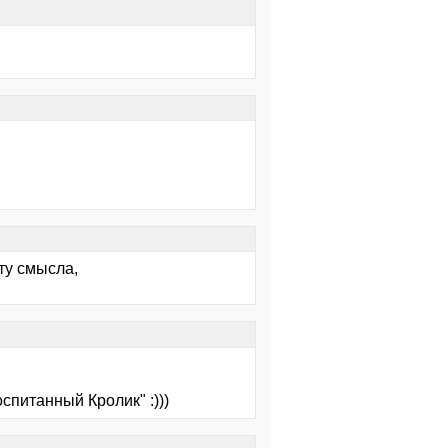
ету смысла,
спитанный Кролик" :)))