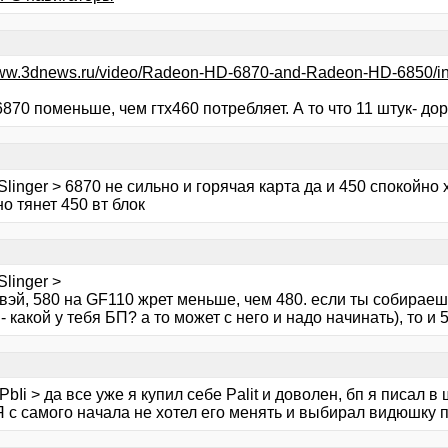
/www.3dnews.ru/video/Radeon-HD-6870-and-Radeon-HD-6850/i
6870 поменьше, чем гтх460 потребляет. А то что 11 штук- доро
linger > 6870 не сильно и горячая карта да и 450 спокойно х
о тянет 450 вт блок
linger >
вэй, 580 на GF110 жрет меньше, чем 480. если ты собираеш
- какой у тебя БП? а то может с него и надо начинать), то и 
bIi > да все уже я купил себе Palit и доволен, бп я писал 
Я с самого начала не хотел его менять и выбирал видюшку п