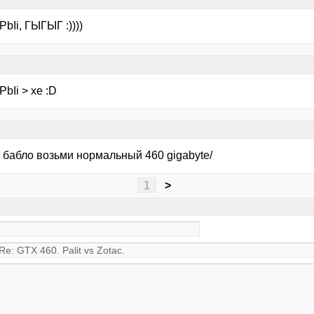
bIi, ГЫГЫГ :))))
bIi > хе :D
 бабло возьми нормальный 460 gigabyte/
1
>