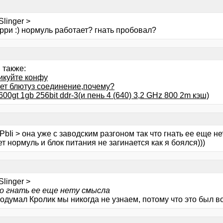
linger >
орри :) нормуль работает? гнать пробовал?
 также:
икуйте конфу
ет блютуз соединение,почему?
600gt 1gb 256bit ddr-3(и пень 4 (640) 3,2 GHz 800 2m кэш)
bIi > она уже с заводским разгоном так что гнать ее еще н
т нормуль и блок питания не загинается как я боялся)))
linger >
о гнать ее еще нету смысла
подумал Кролик мы никогда не узнаем, потому что это был во