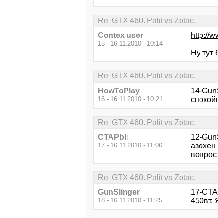
Re: GTX 460. Palit vs Zotac.
Contex user
http:/
15 - 16.11.2010 - 10:14
Ну тут 
Re: GTX 460. Palit vs Zotac.
HowToPlay
14-GunS
16 - 16.11.2010 - 10:21
спокойн
Re: GTX 460. Palit vs Zotac.
CTAPbIi
12-GunS
17 - 16.11.2010 - 11:06
азохен 
вопрос 
Re: GTX 460. Palit vs Zotac.
GunSlinger
17-CTAP
18 - 16.11.2010 - 11:25
450вт. 