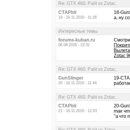
Re: GTX 460. Palit vs Zotac.
CTAPbIi
18-GunS
19 - 16.11.2010 - 11:28
а, ну с
Интересные темы
forums-kuban.ru
Смотри
06.08.2026 - 23:32
Покрит
Вылета
Zotac 9
Re: GTX 460. Palit vs Zotac.
GunSlinger
19-CTAP
20 - 16.11.2010 - 11:44
работае
Re: GTX 460. Palit vs Zotac.
CTAPbIi
20-GunS
21 - 16.11.2010 - 12:03
так чт
"а что 
Re: GTX 460. Palit vs Zotac.