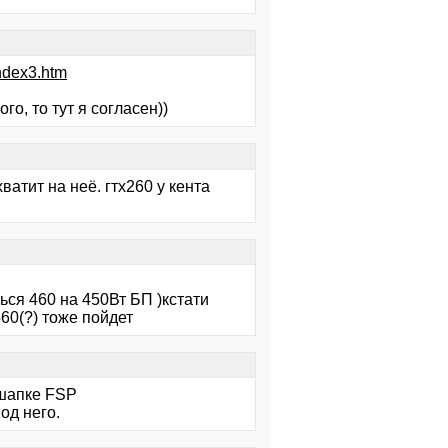
ndex3.htm
го, то тут я согласен))
ватит на неё. гтх260 у кента
ься 460 на 450Вт БП )кстати
560(?) тоже пойдет
в шапке FSP
од него.