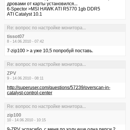
дровами от карты установился...
6-Spector >MSI HAWK ATI R5770 1gb DDR5
ATI Catalyst 10.1
Re: вопрос по настройке монитора...
tissot07
8 - 14.06.2010 - 07:42
7-zip100 > а уже 10,5 попробуй поставь.
Re: вопрос по настройке монитора...
ZPV
9 - 14.06.2010 - 08:11
http://superuser.com/questions/57239/overscan-in-
catalyst-control-center
Re: вопрос по настройке монитора...
zip100
10 - 14.06.2010 - 10:15
9-ZPV >спасибо, с меня по ходу еще одна пепси 2