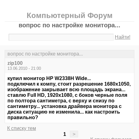
Компьютерный Форум
вопрос по настройке монитора...
Найти!
вопрос по настройке монитора...
zip100
13.06.2010 - 21:00
купил монитор HP W2338H Wide...
подключил к компу, стоит разрешение 1680х1050,
изображение закрывает всю площадь экрана...
ставлю Full HD, 1920х1080, с боков черные поля
по полтора сантиметра, с верху и снизу по
сантиметру... установка драйвера монитора с
диска ситуацию не изменила... как настроить
правильно?
К списку тем
1
>