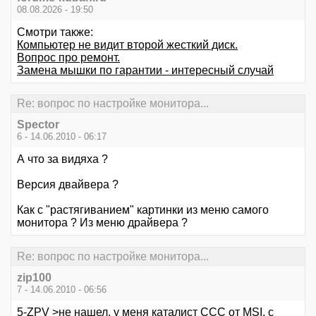
08.08.2026 - 19:50
Смотри также:
Компьютер не видит второй жесткий диск.
Вопрос про ремонт.
Замена мышки по гарантии - интересный случай
Re: вопрос по настройке монитора...
Spector
6 - 14.06.2010 - 06:17
А что за видяха ?
Версия двайвера ?
Как с "растягиванием" картинки из меню самого
монитора ? Из меню драйвера ?
Re: вопрос по настройке монитора...
zip100
7 - 14.06.2010 - 06:56
5-ZPV >не нашел, у меня каталист ССС от MSI, с