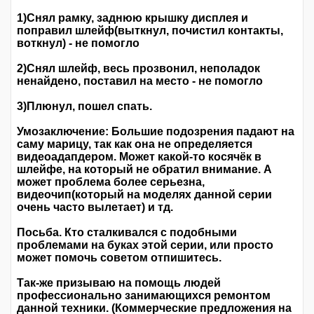
1)Снял рамку, заднюю крышку дисплея и
поправил шлейф(выткнул, почистил контакты,
воткнул) - не помогло
2)Снял шлейф, весь прозвонил, неполадок
ненайдено, поставил на место - не помогло
3)Плюнул, пошел спать.
Умозаключение: Большие подозрения падают на
саму марицу, так как она не определяется
видеоадапдером. Может какой-то косячёк в
шлейфе, на который не обратил внимание. А
может проблема более серьезна,
видеочип(который на моделях данной серии
очень часто вылетает) и тд.
Посьба. Кто сталкивался с подобными
проблемами на буках этой серии, или просто
может помочь советом отпишитесь.
Так-же призываю на помощь людей
профессионально занимающихся ремонтом
данной техники. (Коммерческие предложения на