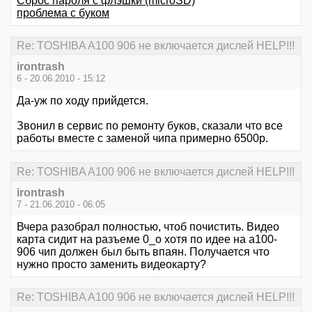
Сброс пароля с флэшки (microSD)
проблема с буком
Re: TOSHIBA A100 906 не включается дислей HELP!!!
irontrash
6 - 20.06.2010 - 15:12
Да-уж по ходу прийдется.
Звонил в сервис по ремонту буков, сказали что все
работы вместе с заменой чипа примерно 6500р.
Re: TOSHIBA A100 906 не включается дислей HELP!!!
irontrash
7 - 21.06.2010 - 06:05
Вчера разобрал полностью, чтоб почистить. Видео
карта сидит на разъеме 0_о хотя по идее на a100-
906 чип должен был быть впаян. Получается что
нужно просто заменить видеокарту?
Re: TOSHIBA A100 906 не включается дислей HELP!!!