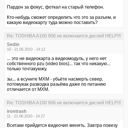
Пардон за фокус, фоткал на старый телефон.
Кто-нибудь сможет определить что это за разъем, и
какаую видеокарту туда можно поставить?
Re: TOSHIBA A100 906 не включается дислей HELP!!!
Sedin
10 - 21.06.2010 - 14:12
... это не видеокарта а видеомодуль, у него нет
собственного pzu (video bios)... так что никакую...
только точтакуюжу.
зы... а всуните MXM - убьёте насмерть север,
потомукак разводка разьёма даже по питанию
отличается от MXM.
Re: TOSHIBA A100 906 не включается дислей HELP!!!
irontrash
11 - 21.06.2010 - 14:27
Всетаки прийдется видеочип менять. Завтра повезу