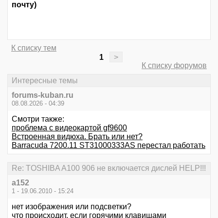
почту)
К списку тем
1
>
К списку форумов
Интересные темы
forums-kuban.ru
08.08.2026 - 04:39
Смотри также:
проблема с видеокартой gf9600
Встроенная видюха. Брать или нет?
Barracuda 7200.11 ST31000333AS перестал работать
Re: TOSHIBA A100 906 не включается дислей HELP!!!
a152
1 - 19.06.2010 - 15:24
нет изображения или подсветки?
что происходит, если горячими клавишами