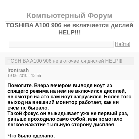
Компьютерный Форум
TOSHIBA A100 906 не включается дислей
HELP!!!
Найти!
TOSHIBA A100 906 не включается дислей HELP!!!
irontrash
19.06.2010 - 13:55
Помогите. Вчера вечером выводя ноут из
спящего режима на нем не включился дисплей,
не смотря на это сам ноут загрузился. Более того
выход на внешний монитор работает, как ни
вчем не бывало.
Такой фокус он выкидывает уже не первый раз,
раньше проходило само собой, или помогало
легкое нажатие тыльную сторону дисплея.
Что было сделано: