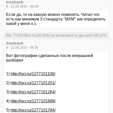
irontrash
8 - 21.06.2010 - 06:09
Если да, то на какоую можно поменять. Читал что
есть как минимум 3 стандарта "MXM" как определить
какой у меня х.з.
Re: TOSHIBA A100 906 не включается дислей HELP!!!
irontrash
9 - 21.06.2010 - 06:36
Вот фотографии сделанные после вчерашней
разборки
1)
http://iscr.ru/1277101106/
2)
http://iscr.ru/1277101201/
3)
http://iscr.ru/1277101264/
4)
http://iscr.ru/1277101889/
5)
http://iscr.ru/1277101784/