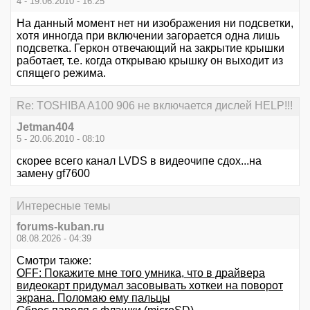
4 - 19.06.2010 - 16:25
На данный момент нет ни изображения ни подсветки,
хотя инногда при включении загорается одна лишь
подсветка. Геркон отвечающий на закрытие крышки
работает, т.е. когда открываю крышку он выходит из
спящего режима.
Re: TOSHIBA A100 906 не включается дислей HELP!!!
Jetman404
5 - 20.06.2010 - 08:10
скорее всего канал LVDS в видеочипе сдох...на
замену gf7600
Интересные темы
forums-kuban.ru
08.08.2026 - 04:39
Смотри также:
OFF: Покажите мне того умника, что в драйвера
видеокарт придумал засовывать хоткеи на поворот
экрана. Поломаю ему пальцы