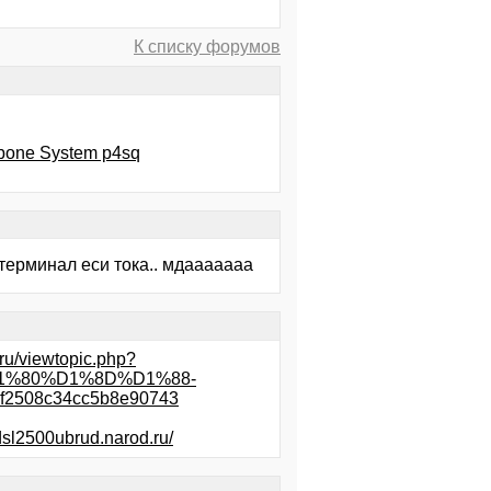
К списку форумов
bone System p4sq
 терминал еси тока.. мдааааааа
k.ru/viewtopic.php?
A%D1%80%D1%8D%D1%88-
508c34cc5b8e90743
/dsl2500ubrud.narod.ru/