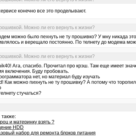
сервисе конечно все это проделывают.
рошивкой. Можно ли его вернуть к жизни?
одем можно было пехнуть не ту прошивко? У мну никада это
ивлялось и верещало постоянно. По телнету до модема мож
рошивкой. Можно ли его вернуть к жизни?
nik40! Ага, спасибо. Прочитал про крэш. Там еще имеет зн
мя включения. Буду пробовать.
рограмматора нет, но материал буду изучать
d! Как можно пихнуть не ту прошивку? А потому что торопил
о
телнету стучаться?
 также:
роц и материнку взять ?
дение HDD
азовый набор для ремонта блоков питания