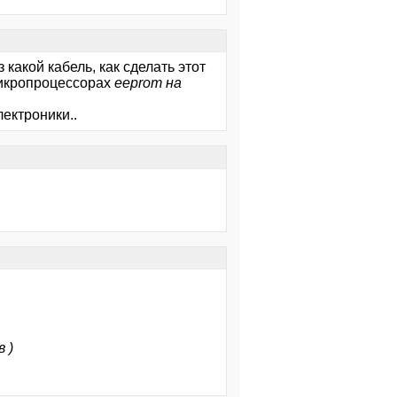
 какой кабель, как сделать этот
 микропроцессорах
eeprom на
лектроники..
 )