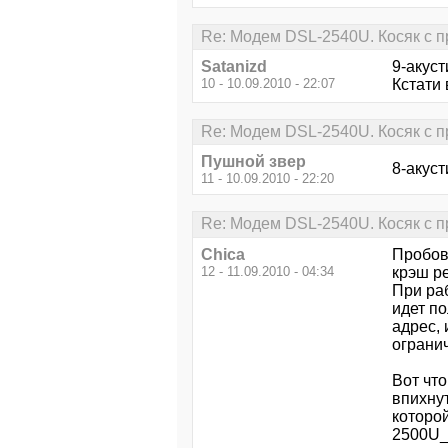
Re: Модем DSL-2540U. Косяк с п
Satanizd
9-акуст
10 - 10.09.2010 - 22:07
Кстати 
Re: Модем DSL-2540U. Косяк с п
Пушной звер
8-акуст
11 - 10.09.2010 - 22:20
Re: Модем DSL-2540U. Косяк с п
Chica
Пробов
12 - 11.09.2010 - 04:34
крэш р
При ра
идет п
адрес, 
огранич
Вот что
впихнут
которой
2500U_