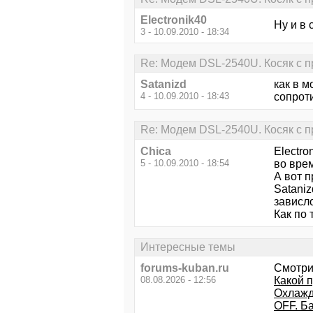
Electronik40
Ну и в 
3 - 10.09.2010 - 18:34
Re: Модем DSL-2540U. Косяк с п
Satanizd
как в м
4 - 10.09.2010 - 18:43
сопрот
Re: Модем DSL-2540U. Косяк с п
Chica
Electro
5 - 10.09.2010 - 18:54
во вре
А вот п
Sataniz
зависл
Как по 
Интересные темы
forums-kuban.ru
Смотри
08.08.2026 - 12:56
Какой п
Охлаж
OFF. Б