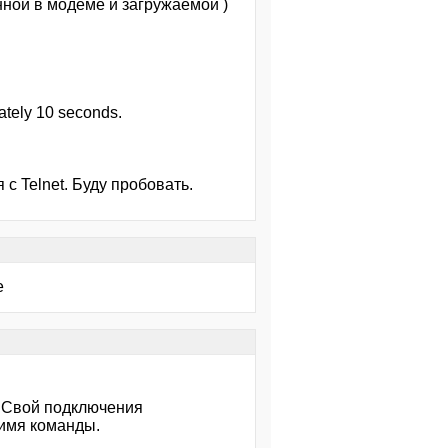
нной в модеме и загружаемой )
mately 10 seconds.
с Telnet. Буду пробовать.
е
3. Свой подключения
 имя команды.