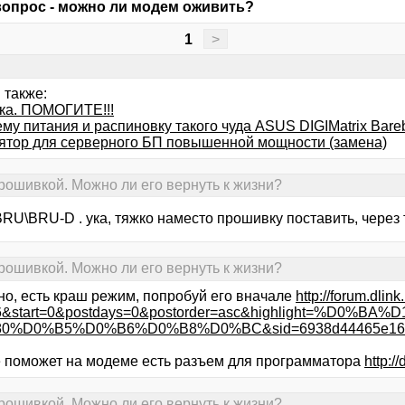
вопрос - можно ли модем оживить?
1
>
 также:
ука. ПОМОГИТЕ!!!
му питания и распиновку такого чуда ASUS DIGIMatrix Bare
ятор для серверного БП повышенной мощности (замена)
рошивкой. Можно ли его вернуть к жизни?
BRU\BRU-D . ука, тяжко наместо прошивку поставить, через
рошивкой. Можно ли его вернуть к жизни?
но, есть краш режим, попробуй его вначале
http://forum.dlin
6&start=0&postdays=0&postorder=asc&highlight=%D0%B
0%D0%B5%D0%B6%D0%B8%D0%BC&sid=6938d44465e16f2
е поможет на модеме есть разъем для программатора
http:/
рошивкой. Можно ли его вернуть к жизни?