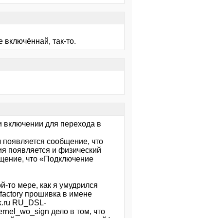
 включённай, так-то.
и включении для перехода в
ч появляется сообщение, что
ия появляется и физический
общение, что «Подключение
й-то мере, как я умудрился
factory прошивка в имене
nk.ru RU_DSL-
nel_wo_sign дело в том, что