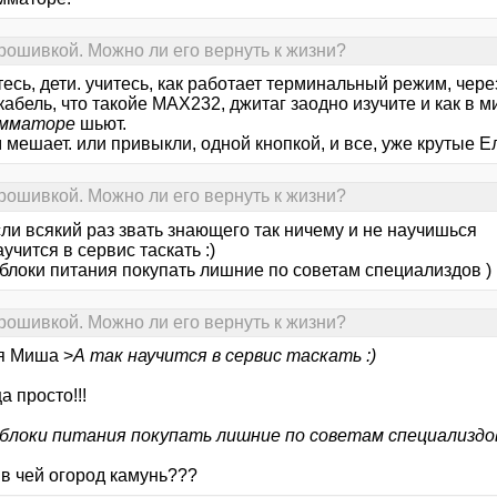
рошивкой. Можно ли его вернуть к жизни?
тесь, дети. учитесь, как работает терминальный режим, через
кабель, что такойе MAX232, джитаг заодно изучите и как в
амматоре
шьют.
 мешает. или привыкли, одной кнопкой, и все, уже крутые Е
рошивкой. Можно ли его вернуть к жизни?
ли всякий раз звать знающего так ничему и не научишься
аучится в сервис таскать :)
 блоки питания покупать лишние по советам специализдов )
рошивкой. Можно ли его вернуть к жизни?
я Миша >
А так научится в сервис таскать :)
 просто!!!
 блоки питания покупать лишние по советам специализдов
 в чей огород камунь???