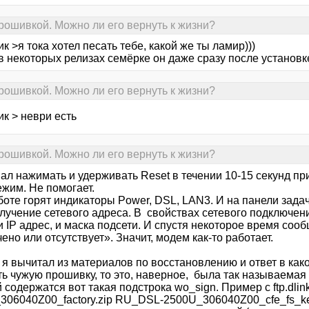
рошивкой. Можно ли его вернуть к жизни?
ик >я тока хотел песать тебе, какой же ты ламир)))
в некоторых релизах семёрке он даже сразу после установке
рошивкой. Можно ли его вернуть к жизни?
ик > неври есть
рошивкой. Можно ли его вернуть к жизни?
ал нажимать и удерживать Reset в течении 10-15 секунд пр
ежим. Не помогает.
боте горят индикаторы Power, DSL, LAN3. И на панели зада
олучение сетевого адреса. В свойствах сетевого подключен
и IP адрес, и маска подсети. И спустя некоторое время со
ено или отсутствует». Значит, модем как-то работает.
 я вычитал из материалов по восстановлению и ответ в како
ь чужую прошивку, то это, наверное, была так называемая 
 содержатся вот такая подстрока wo_sign. Пример с ftp.dli
306040Z00_factory.zip RU_DSL-2500U_306040Z00_cfe_fs_ker