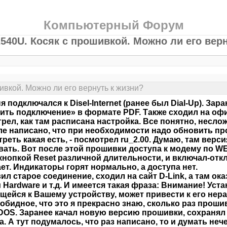
Компьютерный Форум
540U. Косяк с прошивкой. Можно ли его верн
вкой. Можно ли его вернуть к жизни?
я подключался к Disel-Internet (ранее был Dial-Up). Зар
ить подключение» в формате PDF. Также сходил на офи
рел, как там расписана настройка. Все понятно, несл
ле написано, что при необходимости надо обновить про
реть какая есть, - посмотрел ru_2.00. Думаю, там версия
ать. Вот после этой прошивки доступа к модему по WE
кнопкой Reset различной длительности, и включал-отк
ет. Индикаторы горят нормально, а доступа нет.
ил старое соединение, сходил на сайт D-Link, а там ок
 Hardware и т.д. И имеется такая фраза: Внимание! Уст
щейся к Вашему устройству, может привести к его нер
обидное, что это я прекрасно знаю, сколько раз проши
DOS. Заранее качал новую версию прошивки, сохранял 
а. А тут подумалось, что раз написано, то и думать неч