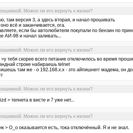
рошивкой. Можно ли его вернуть к жизни?
, там версия 3, а здесь вторая, и начал прошивать
 оно всё и заканчивается, ога.
вляете, если бы автолюбители покупали по бензин по принц
е АИ-98 и начал заливать...
рошивкой. Можно ли его вернуть к жизни?
 >у тебя скорее всего петание отключилось во время проши
анднай строке набираешь telnet
ишешь там же - o 192.168.x.x - это айпишнегг мадема, он д
гг
рошивкой. Можно ли его вернуть к жизни?
izd > телнета в висте и 7 уже нет...
рошивкой. Можно ли его вернуть к жизни?
ик > О_о оказывается есть, тока отключённый. Я и не знал.