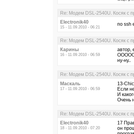
Re: Модем DSL-2540U. Косяк с п
Electronik40
по ssh 
15 - 11.09.2010 - 06:21
Re: Модем DSL-2540U. Косяк с п
Карины
автор, 
16 - 11.09.2010 - 06:59
ООООООО
ну-ну..
Re: Модем DSL-2540U. Косяк с п
Маскаль
13-Chi
17 - 11.09.2010 - 06:59
Если н
И како
Очень 
Re: Модем DSL-2540U. Косяк с п
Electronik40
17 Прав
18 - 11.09.2010 - 07:20
он про
програ