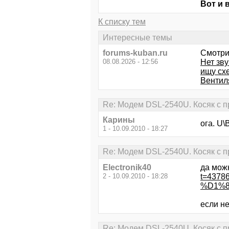
Вот и 
К списку тем
Интересные темы
forums-kuban.ru
Смотри
08.08.2026 - 12:56
Нет зв
ищу схе
Вентил
Re: Модем DSL-2540U. Косяк с п
Карины
ога. U\
1 - 10.09.2010 - 18:27
Re: Модем DSL-2540U. Косяк с п
Electronik40
да мож
2 - 10.09.2010 - 18:28
t=4378
%D1%8
если н
Re: Модем DSL-2540U. Косяк с п