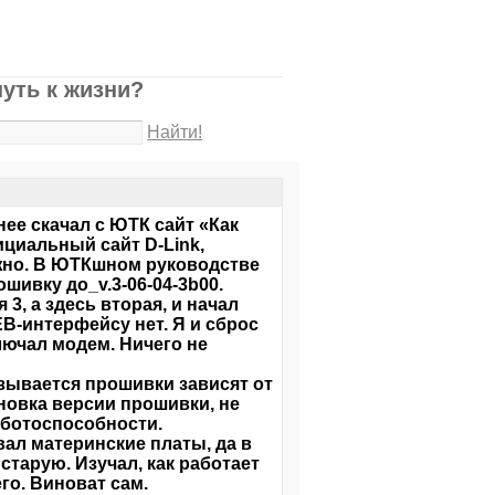
уть к жизни?
Найти!
анее скачал с ЮТК сайт «Как
циальный сайт D-Link,
ожно. В ЮТКшном руководстве
шивку до_v.3-06-04-3b00.
 3, а здесь вторая, и начал
B-интерфейсу нет. Я и сброс
лючал модем. Ничего не
азывается прошивки зависят от
ановка версии прошивки, не
аботоспособности.
вал материнские платы, да в
старую. Изучал, как работает
его. Виноват сам.