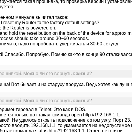
гружается такая прошивка, то проверка версий ( установле
уется.
енном мануале вычитал такое:
 reset my Router to the factory default settings?
e the Router is powered on.
 and hold the reset button on the back of the device for approxi
process should take around 30~60 seconds.
понимаю, надо попробовать удерживать и 30-60 секунд
d! Спасибо. Попробую. Помню как-то в конце 90 сталкивался 
рошивкой. Можно ли его вернуть к жизни?
ша! Вот бывает и на старуху проруха. Ведь хотел как лучш
рошивкой. Можно ли его вернуть к жизни?
риментировал в Telnet. Это как в DOS.
яется только вот такая команда open
http://192.168.1.1
.
акой: Не удалось открыть подключение к этом узлу. Порт 2
осто вводить 192.168.1.1, то указывается на недопустимое
ботает команда status
http://192.168.1.1
. Ответ: нет связи