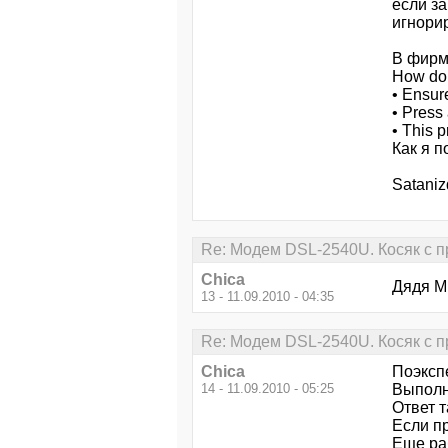
если за
игнорир
В фирм
How do I
• Ensur
• Press
• This 
Как я 
Sataniz
Re: Модем DSL-2540U. Косяк с п
Chica
Дядя Ми
13 - 11.09.2010 - 04:35
Re: Модем DSL-2540U. Косяк с п
Chica
Поэкспе
14 - 11.09.2010 - 05:25
Выполн
Ответ т
Если пр
Еще ра