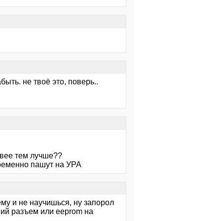
ыть. не твоё это, поверь..
овее тем лучше??
ременно пашут на УРА
ему и не научишься, ну запорол
ний разъем или eeprom на