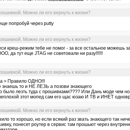
рошивкой. Можно ли его вернуть к жизни?
еще попробуй через putty
рошивкой. Можно ли его вернуть к жизни?
еси креш-режим тебе не помог - за все остальное можешь заб
, да тут еще JTAG не советовали ни разу!!!!!!
рошивкой. Можно ли его вернуть к жизни?
ca > Правило ОДНО!!!
е знаешь то и НЕ ЛЕЗЬ а позови знающего
го было лезть туда с прошивками???? Или Дань моде чем н
неплохой этот мопед сам его щас юзаю И ТВ и ИНЕТ однов
рошивкой. Можно ли его вернуть к жизни?
ило то хорошо, но если всякий раз звать знающего так нич
шивку, понесет роутер в сервис там прошьют через внутрен
мматоре.