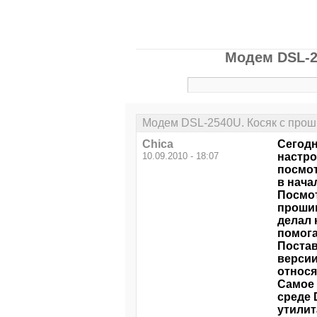
Модем DSL-2
Модем DSL-2540U. Косяк с проши
Chica
Сегодн
10.09.2010 - 18:07
настро
посмот
в нача
Посмот
прошив
делал 
помога
Постав
версии
относя
Самое 
среде 
утилит