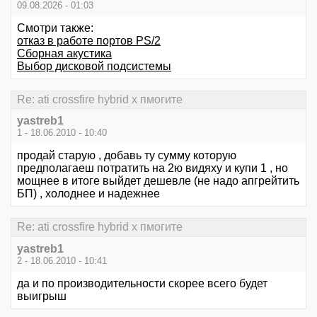
09.08.2026 - 01:03
Смотри также:
отказ в работе портов PS/2
Сборная акустика
Выбор дисковой подсистемы
Re: ati crossfire hybrid x пмогите
yastreb1
1 - 18.06.2010 - 10:40
продай старую , добавь ту сумму которую
предполагаеш потратить на 2ю видяху и купи 1 , но
мощнее в итоге выйдет дешевле (не надо апгрейтить
БП) , холоднее и надежнее
Re: ati crossfire hybrid x пмогите
yastreb1
2 - 18.06.2010 - 10:41
да и по производительности скорее всего будет
выигрыш