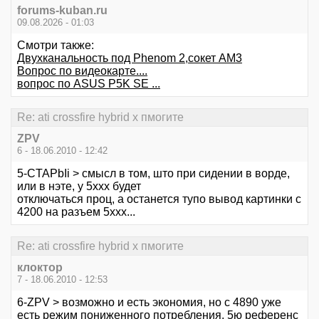
forums-kuban.ru
09.08.2026 - 01:03
Смотри также:
Двухканальность под Phenom 2,сокет АМ3
Вопрос по видеокарте....
вопрос по ASUS P5K SE ...
Re: ati crossfire hybrid x пмогите
ZPV
6 - 18.06.2010 - 12:42
5-CTAPbIi > смысл в том, што при сидении в ворде,
или в нэте, у 5ххх будет
отключаться проц, а останется тупо вывод картинки с
4200 на разъем 5ххх...
Re: ati crossfire hybrid x пмогите
клоктор
7 - 18.06.2010 - 12:53
6-ZPV > возможно и есть экономия, но с 4890 уже
есть режим пониженного потребления, 5ю референс