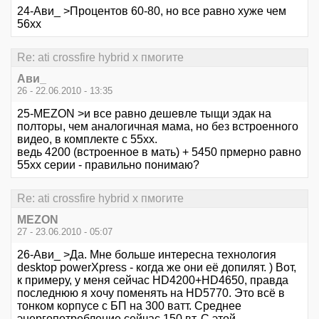
24-Ави_ >Процентов 60-80, но все равно хуже чем
56xx
Re: ati crossfire hybrid x пмогите
Ави_
26 - 22.06.2010 - 13:35
25-MEZON >и все равно дешевле тыщи эдак на
полторы, чем аналогичная мама, но без встроенного
видео, в комплекте с 55хх.
ведь 4200 (встроенное в мать) + 5450 прмерно равно
55хх серии - правильно понимаю?
Re: ati crossfire hybrid x пмогите
MEZON
27 - 23.06.2010 - 05:07
26-Ави_ >Да. Мне больше интересна технология
desktop powerXpress - когда же они её допилят. ) Вот,
к примеру, у меня сейчас HD4200+HD4650, правда
последнюю я хочу поменять на HD5770. Это всё в
тонком корпусе с БП на 300 ватт. Среднее
энергопотребление сейчас 150 вт. С этой