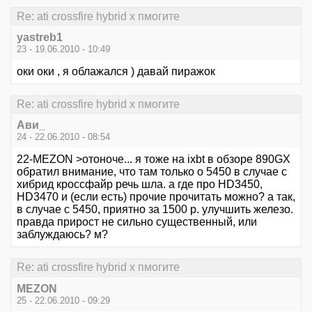
Re: ati crossfire hybrid x пмогите
yastreb1
23 - 19.06.2010 - 10:49
оки оки , я облажался ) давай пиражок
Re: ati crossfire hybrid x пмогите
Ави_
24 - 22.06.2010 - 08:54
22-MEZON >отоноче... я тоже на ixbt в обзоре 890GX
обратил внимание, что там только о 5450 в случае с
хибрид кроссфайр речь шла. а где про HD3450,
HD3470 и (если есть) прочие прочитать можно? а так,
в случае с 5450, приятно за 1500 р. улучшить железо.
правда прирост не сильно существенный, или
заблуждаюсь? м?
Re: ati crossfire hybrid x пмогите
MEZON
25 - 22.06.2010 - 09:29