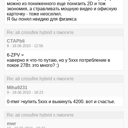
можно из пониженного еще понизить 2D и тож
экономия, а стравливать мощную видео и офисную
карточку - тоже неосилил.
Я бы понял нвидию для физикса
Re: ati crossfire hybrid x пмогите
CTAPbIi
8 - 18.06.2010 - 12:56
6-ZPV >
наверно я что-то путаю, но у 5ххх потребление в
покое 27Вт. это много? :)
Re: ati crossfire hybrid x пмогите
Miha9231
9 - 18.06.2010 - 18:23
0-mwr >купить 5ххх и выкинуть 4200. вот и счастье.
Re: ati crossfire hybrid x пмогите
mwr