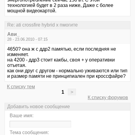
технологией будет в 2 раза ниже, Даже с более
мощной видеокартой.
Re: ati crossfire hybrid x пмогите
Ави_
28 - 23.06.2010 - 07:15
4650? она ж с ддр2 памятью, если последняя не
изменяет.
на 4200 - ддр3 стоит какбы, своя + у оперативки
отъетая.
как они друг с другом - нормально уживаются или тип
и размер памяти не принципиален при кроссфайре?
К списку тем
1
>
К списку форумов
Добавить новое сообщение
Ваше имя:
Тема сообщения: