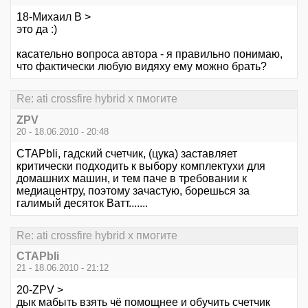
18-Михаил В >
это да :)
касательно вопроса автора - я правильно понимаю,
что фактически любую видяху ему можно брать?
Re: ati crossfire hybrid x пмогите
ZPV
20 - 18.06.2010 - 20:48
CTAPbIi, гадский счетчик, (цука) заставляет
критически подходить к выбору комплектухи для
домашних машин, и тем паче в требовании к
медиацентру, поэтому зачастую, борешься за
галимый десяток Ватт.......
Re: ati crossfire hybrid x пмогите
CTAPbIi
21 - 18.06.2010 - 21:12
20-ZPV >
дык мабыть взять чё помощнее и обучить счетчик