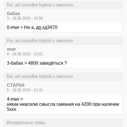
Re: ati crossfire hybrid x пмогите
бабах
3 - 18.06.2010 - 10:50
0-mwr > Не а,
до
хд3470
Re: ati crossfire hybrid x пмогите
mwr
4 - 18.06.2010 - 12:01
3-бабах > 4800 заведёться ?
Re: ati crossfire hybrid x пмогите
CTAPbIi
5 - 18.06.2010 - 12:31
4-mwr >
никак ниасилю смысла гамания на 4200 при наличии
5ххх
Интересные темы