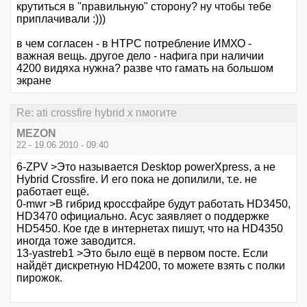
крутиться в "правильную" сторону? ну чтобы тебе
приплачивали :)))
в чем согласен - в НТРС потребление ИМХО -
важная вещь. другое дело - нафига при наличии
4200 видяха нужна? разве что гамать на большом
экране
Re: ati crossfire hybrid x пмогите
MEZON
22 - 19.06.2010 - 09:40
6-ZPV >Это называется Desktop powerXpress, а не
Hybrid Crossfire. И его пока не допилили, т.е. не
работает ещё.
0-mwr >В гибрид кроссфайре будут работать HD3450,
HD3470 официально. Асус заявляет о поддержке
HD5450. Кое где в интернетах пишут, что на HD4350
иногда тоже заводится.
13-yastreb1 >Это было ещё в первом посте. Если
найдёт дискретную HD4200, то можете взять с полки
пирожок.