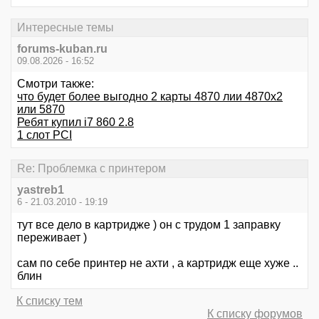
Интересные темы
forums-kuban.ru
09.08.2026 - 16:52
Смотри также:
что будет более выгодно 2 карты 4870 лии 4870x2
или 5870
Ребят купил i7 860 2.8
1 слот PCI
Re: Проблемка с принтером
yastreb1
6 - 21.03.2010 - 19:19
тут все дело в картридже ) он с трудом 1 заправку
переживает )
сам по себе принтер не ахти , а картридж еще хуже ..
блин
К списку тем
К списку форумов