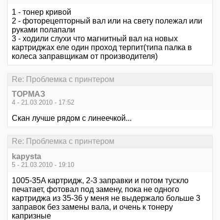
1 - тонер кривой
2 - фоторецепторный вал или на свету полежал или
руками полапали
3 - ходили слухи что магнитный вал на новых
картриджах еле один проход терпит(типа палка в
колеса заправщикам от производителя)
Re: Проблемка с принтером
ТОРМАЗ
4 - 21.03.2010 - 17:52
Скан лучше рядом с линеечкой...
Re: Проблемка с принтером
kapysta
5 - 21.03.2010 - 19:10
1005-35A картридж, 2-3 заправки и потом тускло
печатает, фотовал под замену, пока не одного
картриджа из 35-36 у меня не выдержало больше 3
заправок без замены вала, и очень к тонеру
капризные