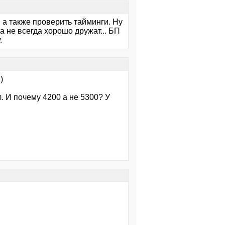
 а также проверить тайминги. Ну
а не всегда хорошо дружат... БП
.
)
л. И почему 4200 а не 5300? У