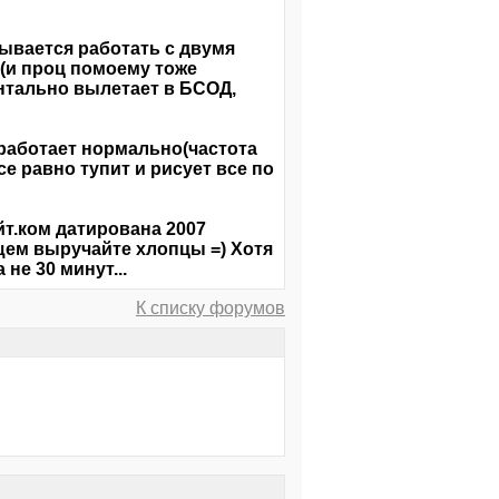
ывается работать с двумя
у(и проц помоему тоже
нтально вылетает в БСОД,
е работает нормально(частота
е равно тупит и рисует все по
т.ком датирована 2007
бщем выручайте хлопцы =) Хотя
не 30 минут...
К списку форумов