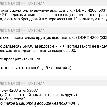
и с мамкой?). Плиз хелп!
 очень желательно вручную выставить как DDR2-4200 (533),
e 2.0 видяхами виашные чипсеты в силу почтенного возраст
надеюсь что брендовый и с перекосом на 12 вольтовую шину
и с мамкой?). Плиз хелп!
ь очень желательно вручную выставить как DDR2-4200 (533
то делается? БИОС авардовский, и я что там такого не виде
едь самая медленная планка именно 5300.
же проверить тайминги
 такое и как это я вообще без понятия =)
и с мамкой?). Плиз хелп!
чему 4200 а не 5300?
у. Со скоростной памятью не очень дружит.
это делается?
о такое и как это я вообще без понятия =)