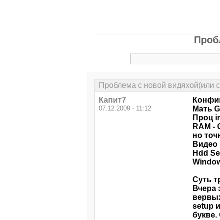
Проб
Проблема с новой видяхой(или с
Капит7
Конфиг
07.12.2009 - 11:12
Мать G
Проц i
RAM - 
но точ
Видео 
Hdd Se
Window
Суть т
Вчера 
вервых
setup 
букве.