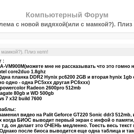
Компьютерный Форум
лема с новой видяхой(или с мамкой?). Плиз 
 мамкой?). Плиз хелп!
 :
A-VM900M(можете мне не рассказывать что это гомно на
ntel core2duo 1.8ghz
Одна планка DDR2 Hynix pc6200 2GB и вторая hynix 1gb
но одно - одна PC5xxx другая PC6xxx)
powercolor Radeon 2600pro 512mb
agate 80gb и WD 500gb
s 7 x32 build 7600
раблы:
заменил видео на Palit Geforce GT220 Sonic ddr3 512mb,
 когда БИОС выводит первый экран с инфой о памяти, п
и т.д. он делает это ОЧЕНЬ медленно. Тоесть весь текс
 Однако после биоса выводится еще одна таблица и та