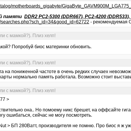
utocatalog/motherboards_gigabyte/GigaByte_GAVM900M_LG
ой памяти
DDR2 PC2-5300 (DDR667), PC2-4200 (DDR533),
ipts/searches.php?sch_id=34&good_id=62722
- рекомендуемая О
и с мамкой?). Плиз хелп!
акой? Попробуй биос материнки обновить.
и с мамкой?). Плиз хелп!
та на пониженной частоте в очень редких случаех невозмож
карты нормально память работала. Возможно стоит выстави
и с мамкой?). Плиз хелп!
77 >
твительно она.. Но помоему никс брешет, на оффсайте гига
гу ошибаться, сейчас не могу посмотреть.
ut > БП 280Ватт, производителя не помню. Про биос я ж уж