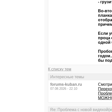
- грузи
Во-вто
планка
отобра
причем
Если у
проца 
одной 
Пробов
годом.
бы под
К списку тем
Интересные темы
forums-kuban.ru
Смотри
07.08.2026 - 22:10
Перехо
Пробле
МОЖНО
Re: Проблема с новой видяхой(ил