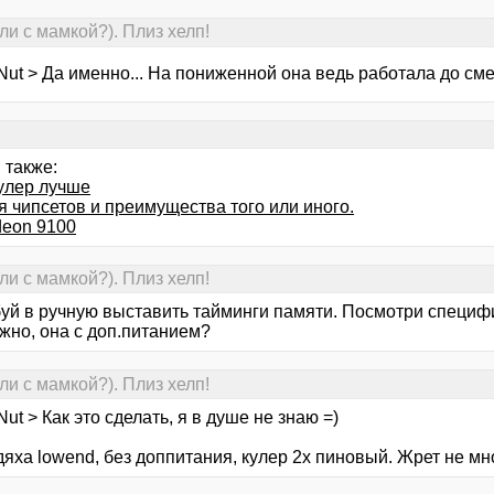
и с мамкой?). Плиз хелп!
Nut > Да именно... На пониженной она ведь работала до см
 также:
кулер лучше
я чипсетов и преимущества того или иного.
deon 9100
и с мамкой?). Плиз хелп!
уй в ручную выставить тайминги памяти. Посмотри специфи
жно, она с доп.питанием?
и с мамкой?). Плиз хелп!
ut > Как это сделать, я в душе не знаю =)
дяха lowend, без доппитания, кулер 2х пиновый. Жрет не мн