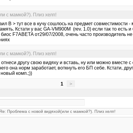
и с мамкой?). Плиз хелп!
ил В > тут все в кучу сошлось на предмет совместимости -
амять. Кстати у вас GA-VM900M (rev. 1.0) если так то есть и
 биос F7ABETA от29/07/2008, очень часто производитель не
ниях
и с мамкой?). Плиз хелп!
 отнеси другу свою видяху и вставь, ну или можно вместе с
него она норм заработает, воткнуть его БП себе. Кстати, дру
новый комп.;))
1
>