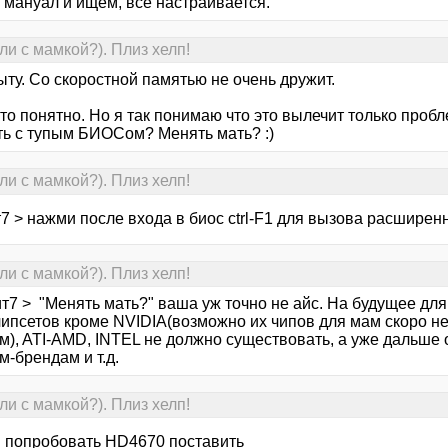
 мануал и ищем, всё настраивается.
и с мамкой?). Плиз хелп!
ту. Со скоростной памятью не очень дружит.
это понятно. Но я так понимаю что это вылечит только пробл
ть с тупым БИОСом? Менять мать? :)
и с мамкой?). Плиз хелп!
7 > нажми после входа в биос ctrl-F1 для вызова расширен
и с мамкой?). Плиз хелп!
ит7 > "Менять мать?" ваша уж точно не айс. На будущее дл
чипсетов кроме NVIDIA(возможно их чипов для мам скоро не
м), ATI-AMD, INTEL не должно существовать, а уже дальше 
-брендам и т.д.
и с мамкой?). Плиз хелп!
ли попробовать HD4670 поставить