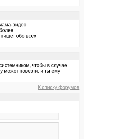
 мама-видео
 более
 пишет обо всех
 системником, чтобы в случае
гу может повезти, и ты ему
К списку форумов