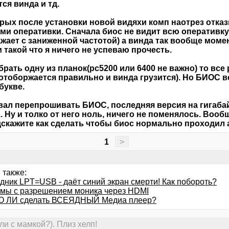
тся винда и тд.
рых после установки новой видяхи комп наотрез отказ
ми оперативки. Сначала биос не видит всю оперативк
жает с заниженной частотой) а винда так вообще моме
 такой что я ничего не успеваю прочесть.
брать одну из планок(pc5200 или 6400 не важно) то вс
отоборжается правильно и винда грузится). Но БИОС вс
букве.
ал перепрошивать БИОС, последняя версия на гигабай
.. Ну и толко от него ноль, ничего не поменялось. Воо
скажите как сделать чтобы биос нормально проходил а 
1
>
 также:
дник LPT=USB - даёт синий экран смерти! Как побороть?
мы с разрешением моника через HDMI
 ЛИ сделать ВСЕЯДНЫЙ Медиа плеер?
и с мамкой?). Плиз хелп!