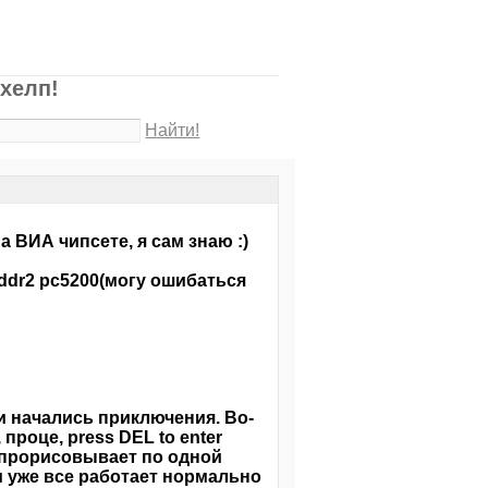
хелп!
Найти!
 ВИА чипсете, я сам знаю :)
 ddr2 pc5200(могу ошибаться
 и начались приключения. Во-
роце, press DEL to enter
т прорисовывает по одной
м уже все работает нормально