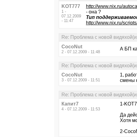
KOT777
http://www.nix.ru/a
1 -
- она ?
07.12.2009
Тип поддерживаем
- 11:47
http://www.nix.ru/scr
Re: Проблема с новой видяхой(ил
CocoNut
А БП к
2 - 07.12.2009 - 11:48
Re: Проблема с новой видяхой(ил
CocoNut
1, рабо
3 - 07.12.2009 - 11:51
смены 
Re: Проблема с новой видяхой(ил
Капит7
1-KOT7
4 - 07.12.2009 - 11:53
Да дейс
Хотя мо
2-CocoN