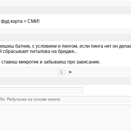
 фуд корта = СМИ!
ишиш батник, с условием и пингом, если пинга нет он дела
й сбрасывает питалова на бридже..
е ставиш микротик и забываеш про зависание.
1
>