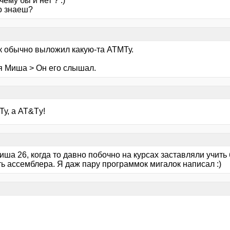
чему бы и нет ? :)
о знаеш?
ак обычно выложил какую-та АТМТу.
я Миша > Он его слышал.
у, а AT&Tу!
ша 26, когда то давно побочно на курсах заставляли учить 
ть ассемблера. Я даж пару программок мигалок написал :)