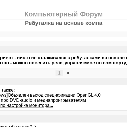
Компьютерный Форум
Ребуталка на основе компа
ривет - никто не сталкивался с ребуталками на основе
тно - можно повесить реле, управляемое по сом порту, а
1
>
 также:
news]Объявлен выход спецификации OpenGL 4.0
 про DVD-audio и медиапроигрывателям
по настройке монитора...