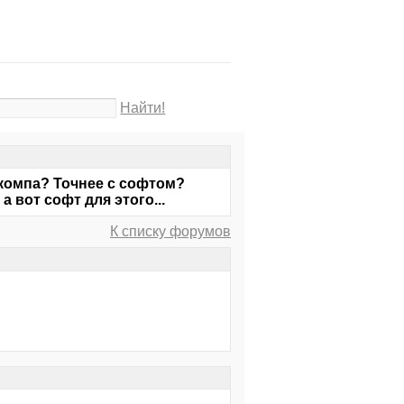
Найти!
 компа? Точнее с софтом?
 вот софт для этого...
К списку форумов