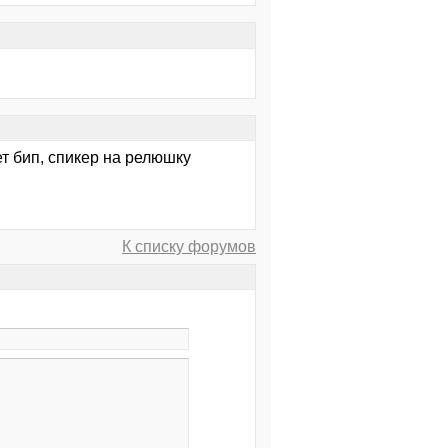
ет бип, спикер на релюшку
К списку форумов