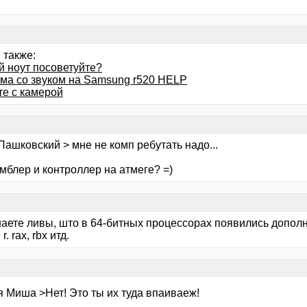
 также:
й ноут посоветуйте?
ма со звуком на Samsung r520 HELP
те с камерой
Пашковский > мне не комп ребутать надо...
мблер и контроллер на атмеге? =)
знаете ливы, што в 64-битных процессорах появились допо
r. rax, rbx итд.
я Миша >Нет! Это ты их туда впаиваеж!