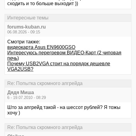
сходить и то больше выходит ))
Интересные темы
forums-kuban.ru
06.08.2026 - 09:15
Смотри также:
видеокарта Asus EN9600GSO
Интересуюсь перегревом ВИДЕО-Карт (2 чиповая
печь)
Почему USB2VGA стоит на порядок дешевле
VGA2USB?
Re: Попытка скромного апгрейда
Дядя Миша
6 - 19.07.2010 - 08:29
Што за апгрейд такой - на шессот рублей? Я тожы
хочу )
Re: Попытка скромного апгрейда