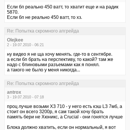
Если бп реально 450 ватт, то хватит еще и на радик
5870.
Если бп не реально 450 ватт, то хз.
Re: Попытка скромного апгрейда
Olejkee
2 - 19.07.2010 - 06:21
ну видео я не ща хочу менять. где-то в сентябре.
а если бп брать на перспективу, то какой? там же
надо с 6пиновыми разъемами как я понял.
а такого не было у меня никогда...
Re: Попытка скромного апгрейда
antrox
3 - 19.07.2010 - 07:18
проц лучше возьми X3 710 - у него есть кэш L3 7мб, а
стоит он всего 3200р, я сам такой хочу брать
память бери не Хюникс, а Crucial - они гонятся лучше
Блока должно хватить, если он нормальный, я вот