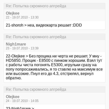
Re: Попытка скромного апгрейда
Olejkee
22 - 19.07.2010 - 13:30
21-shoroh > неа, видеокарта решает :DDD
Re: Попытка скромного апгрейда
Nigh1mare
23 - 19.07.2010 - 13:39
22-Olejkee > Без процика ни черта не решает. У мну -
HD5850. Процик - Е8500 с пинком хорошим. Взял тут
с работы чиста погонять Е5300, игрульки сразу на
попу попросаживались, я то ставлю на максимум все
или высокие. Пнул его до 4.3, отстрелял, вернул
обратно.
Re: Попытка скромного апгрейда
Olejkee
24 - 19.07.2010 - 14:05
23-Nigh1mare >