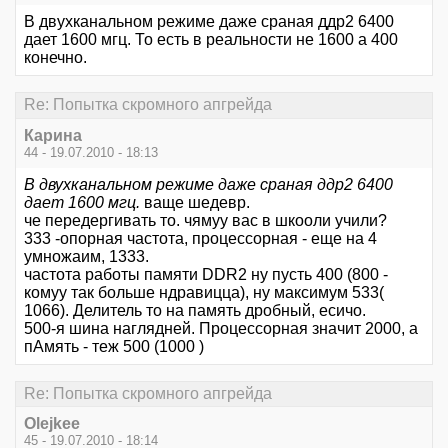
В двухканальном режиме даже сраная ддр2 6400
дает 1600 мгц. То есть в реальности не 1600 а 400
конечно.
Re: Попытка скромного апгрейда
Карина
44 - 19.07.2010 - 18:13
В двухканальном режиме даже сраная ддр2 6400
дает 1600 мгц.
ваще шедевр.
че передергивать то. чямуу вас в шкооли учили?
333 -опорная частота, процессорная - еще на 4
умножаим, 1333.
частота работы памяти DDR2 ну пусть 400 (800 -
комуу так больше ндравицца), ну максимум 533(
1066). Делитель то на память дробный, есичо.
500-я шина наглядней. Процессорная значит 2000, а
пАмять - теж 500 (1000 )
Re: Попытка скромного апгрейда
Olejkee
45 - 19.07.2010 - 18:14