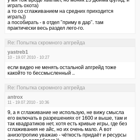
играть охота)
а то со сглаживанием на средних приходится
играть))
а пособирать - в отдел "приму в дар". там
практически весь раздел лего-го.
Re: Попытка скромного апгрейда
yastreb1
10 - 19.07.2010 - 10:27
если видео не менять остальной апгрейд тоже
какойто то бессмысленный ..
Re: Попытка скромного апгрейда
antrox
11 - 19.07.2010 - 10:36
9, а я сглаживание не использую, не вижу смысла
его включать в разрешениях от 1600 и выше, там и
так квадратиков нет, хотя есть кривые игры, где без
сглаживания не айс, но их очень мало. А вот
анизотропию уважаю - чёткость придаёт и ресурсы