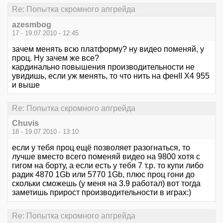
Re: Попытка скромного апгрейда
azesmbog
17 - 19.07.2010 - 12:45
зачем менять всю платформу? ну видео поменяй, у
проц. Ну зачем же все?
кардинально повышения производительности не
увидишь, если уж менять, то что нить на фенII X4 955
и выше
Re: Попытка скромного апгрейда
Chuvis
18 - 19.07.2010 - 13:10
если у тебя проц ещё позволяет разогнаться, то
лучше вместо всего поменяй видео на 9800 хотя с
гигом на борту, а если есть у тебя 7 т.р. то купи либо
радик 4870 1Gb или 5770 1Gb, плюс проц гони до
скольки сможешь (у меня на 3.9 работал) вот тогда
заметишь прирост производительности в играх:)
Re: Попытка скромного апгрейда