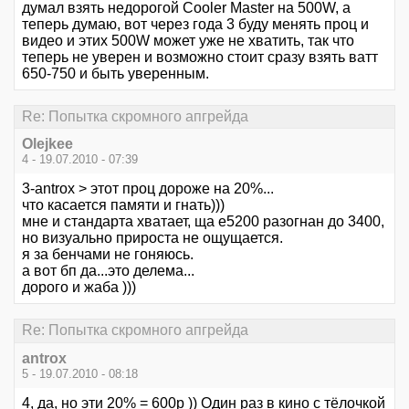
думал взять недорогой Cooler Master на 500W, а
теперь думаю, вот через года 3 буду менять проц и
видео и этих 500W может уже не хватить, так что
теперь не уверен и возможно стоит сразу взять ватт
650-750 и быть уверенным.
Re: Попытка скромного апгрейда
Olejkee
4 - 19.07.2010 - 07:39
3-antrox > этот проц дороже на 20%...
что касается памяти и гнать)))
мне и стандарта хватает, ща е5200 разогнан до 3400,
но визуально прироста не ощущается.
я за бенчами не гоняюсь.
а вот бп да...это делема...
дорого и жаба )))
Re: Попытка скромного апгрейда
antrox
5 - 19.07.2010 - 08:18
4, да, но эти 20% = 600р )) Один раз в кино с тёлочкой