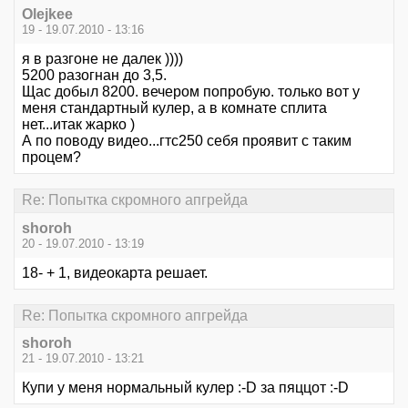
Olejkee
19 - 19.07.2010 - 13:16
я в разгоне не далек ))))
5200 разогнан до 3,5.
Щас добыл 8200. вечером попробую. только вот у
меня стандартный кулер, а в комнате сплита
нет...итак жарко )
А по поводу видео...гтс250 себя проявит с таким
процем?
Re: Попытка скромного апгрейда
shoroh
20 - 19.07.2010 - 13:19
18- + 1, видеокарта решает.
Re: Попытка скромного апгрейда
shoroh
21 - 19.07.2010 - 13:21
Купи у меня нормальный кулер :-D за пяццот :-D