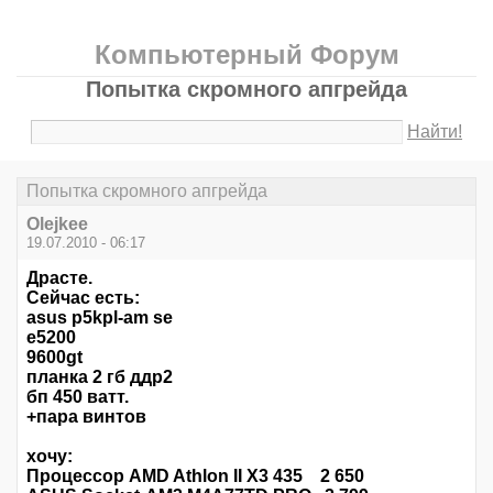
Компьютерный Форум
Попытка скромного апгрейда
Найти!
Попытка скромного апгрейда
Olejkee
19.07.2010 - 06:17
Драсте.
Сейчас есть:
asus p5kpl-am se
e5200
9600gt
планка 2 гб ддр2
бп 450 ватт.
+пара винтов
хочу:
Процессор AMD Athlon II X3 435 2 650