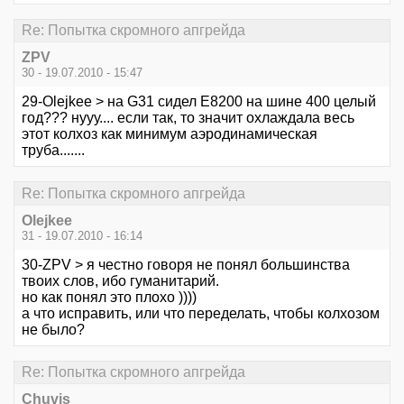
Re: Попытка скромного апгрейда
ZPV
30 - 19.07.2010 - 15:47
29-Olejkee > на G31 сидел Е8200 на шине 400 целый
год??? нууу.... если так, то значит охлаждала весь
этот колхоз как минимум аэродинамическая
труба.......
Re: Попытка скромного апгрейда
Olejkee
31 - 19.07.2010 - 16:14
30-ZPV > я честно говоря не понял большинства
твоих слов, ибо гуманитарий.
но как понял это плохо ))))
а что исправить, или что переделать, чтобы колхозом
не было?
Re: Попытка скромного апгрейда
Chuvis