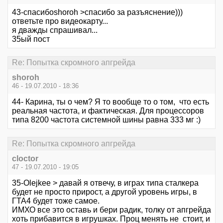
43-спасибоshoroh >спасибо за разъяснение)))
ответьте про видеокарту...
я дважды спрашивал...
35ый пост
Re: Попытка скромного апгрейда
shoroh
46 - 19.07.2010 - 18:36
44- Карина, ты о чем? Я то вообще то о том, что есть
реальная частота, и фактическая. Для процессоров
типа 8200 частота системной шины равна 333 мг :)
Re: Попытка скромного апгрейда
cloctor
47 - 19.07.2010 - 19:05
35-Olejkee > давай я отвечу, в играх типа сталкера
будет не просто прирост, а другой уровень игры, в
ГТА4 будет тоже самое.
ИМХО все это оставь и бери радик, толку от апгрейда
хоть прибавится в игрушках. Проц менять не стоит, и