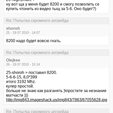
ну вот ща у меня будет 8200 и смогу позволить се
купить чтонить из видео тыщ за 5-6. Оно будет?)
Re: Попытка скромного апгрейда
shoroh
25 - 19.07.2010 - 14:07
8200 надо будет вовсю гнать.
Re: Попытка скромного апгрейда
Olejkee
26 - 19.07.2010 - 15:14
25-shoroh > поставил 8200.
5-6-6-15, 8,0*399
итого 3192 Mhz.
кулер простой.
больше не знаю как разганять )\простите за незнание
матчасти )))
http://img843.imageshack.us/img843/7863/67055628.jpg
Re: Попытка скромного апгрейда