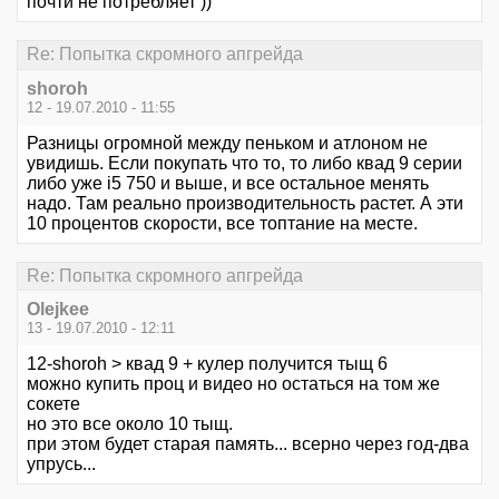
почти не потребляет ))
Re: Попытка скромного апгрейда
shoroh
12 - 19.07.2010 - 11:55
Разницы огромной между пеньком и атлоном не
увидишь. Если покупать что то, то либо квад 9 серии
либо уже i5 750 и выше, и все остальное менять
надо. Там реально производительность растет. А эти
10 процентов скорости, все топтание на месте.
Re: Попытка скромного апгрейда
Olejkee
13 - 19.07.2010 - 12:11
12-shoroh > квад 9 + кулер получится тыщ 6
можно купить проц и видео но остаться на том же
сокете
но это все около 10 тыщ.
при этом будет старая память... всерно через год-два
упрусь...