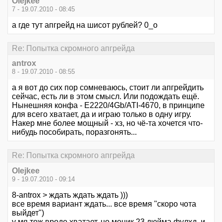
Olejkee
7 - 19.07.2010 - 08:45
а где тут апгрейд на шисот рублей? 0_о
Re: Попытка скромного апгрейда
antrox
8 - 19.07.2010 - 08:55
а я вот до сих пор сомневаюсь, стоит ли апгрейдить
сейчас, есть ли в этом смысл. Или подождать ещё.
Нынешняя конфа - E2220/4Gb/ATI-4670, в принципе
для всего хватает, да и играю только в одну игру.
Накер мне более мощный - хз, но чё-та хочется что-
нибудь пособирать, поразгонять...
Re: Попытка скромного апгрейда
Olejkee
9 - 19.07.2010 - 09:14
8-antrox > ждать ждать ждать )))
все время вариант ждать... все время "скоро чота
выйдет")
у мя тож вроде хватает, но моник 23 дюйма фулхд. и