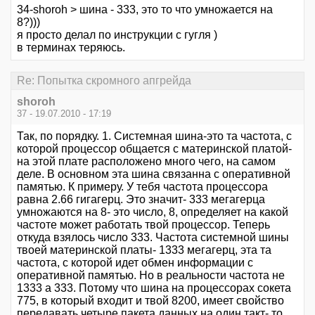
34-shoroh > шина - 333, это то что умножается на
8?)))
я просто делал по инструкции с гугля )
в терминах теряюсь.
Re: Попытка скромного апгрейда
shoroh
37 - 19.07.2010 - 17:19
Так, по порядку. 1. Системная шина-это та частота, с
которой процессор общается с материнской платой-
на этой плате расположено много чего, на самом
деле. В основном эта шина связанна с оперативной
памятью. К примеру. У тебя частота процессора
равна 2.66 гигагерц. Это значит- 333 мегагерца
умножаются на 8- это число, 8, определяет на какой
частоте может работать твой процессор. Теперь
откуда взялось число 333. Частота системной шины
твоей материнской платы- 1333 мегагерц, эта та
частота, с которой идет обмен информации с
оперативной памятью. Но в реальности частота не
1333 а 333. Потому что шина на процессорах сокета
775, в который входит и твой 8200, имеет свойство
передавать четыре пакета данных на один такт- то