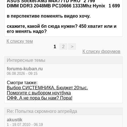
ASUS Socket-AM3 M4A77TD PRO 2 799
DIMM DDR3 2048MB PC10666 1333Mhz Hynix 1 699
в перспективе поменять видео хочу.
скажите, какой бп сюда нужен? 450 хватит или и
его менять надо?
К списку тем
1
2
>
К списку форумов
Интересные темы
forums-kuban.ru
06.08.2026 - 09:15
Смотри также:
Выбор СИСТЕМНИКА. Бюджет 20тыс.
Помогите с выбором ноутбука
ОФФ. А не пора бы нам? Пора!
Re: Попытка скромного апгрейда
akustik
1 - 19.07.2010 - 06:19