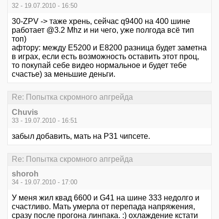
32 - 19.07.2010 - 16:50
30-ZPV -> таже хрень, сейчас q9400 на 400 шине
работает @3.2 Mhz и ни чего, уже полгода всё тип
топ)
афтору: между Е5200 и Е8200 разница будет заметна
в играх, если есть возможность оставить этот проц,
то покупай себе видео нормальное и будет тебе
счастье) за меньшие деньги.
Re: Попытка скромного апгрейда
Chuvis
33 - 19.07.2010 - 16:51
забыл добавить, мать на P31 чипсете.
Re: Попытка скромного апгрейда
shoroh
34 - 19.07.2010 - 17:00
У меня жил квад 6600 и G41 на шине 333 недолго и
счастливо. Мать умерла от перепада напряжения,
сразу после прогона линпака. :) охлаждение кстати