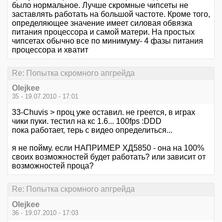
было нормальное. Лучше скромные чипсеты не
заставлять работать на большой частоте. Кроме того,
определяющее значение имеет силовая обвязка
питания процессора и самой матери. На простых
чипсетах обычно все по минимуму- 4 фазы питания
процессора и хватит
Re: Попытка скромного апгрейда
Olejkee
35 - 19.07.2010 - 17:01
33-Chuvis > проц уже оставил. не греется, в играх
чики пуки. тестил на кс 1.6... 100fps :DDD
пока работает, терь с видео определиться...
я не пойму. если НАПРИМЕР ХД5850 - она на 100%
своих возможностей будет работать? или зависит от
возможностей проца?
Re: Попытка скромного апгрейда
Olejkee
36 - 19.07.2010 - 17:03