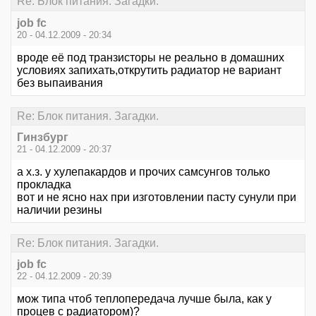
Re: Блок питания. Загадки.
job fc
20 - 04.12.2009 - 20:34
вроде её под транзисторы не реально в домашних
условиях запихать,открутить радиатор не вариант
без выпаивания
Re: Блок питания. Загадки.
Гинзбург
21 - 04.12.2009 - 20:37
а х.з. у хулепакардов и прочих самсунгов только
прокладка
вот и не ясно нах при изготовлении пасту сунули при
наличии резины
Re: Блок питания. Загадки.
job fc
22 - 04.12.2009 - 20:39
мож типа чтоб теплопередача лучше была, как у
процев с радиатором)?