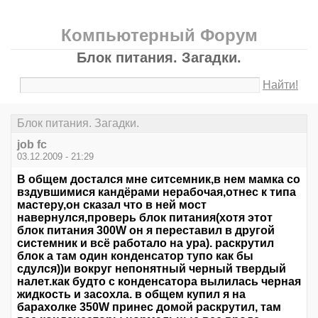
Компьютерный Форум
Блок питания. Загадки.
Найти!
Блок питания. Загадки.
job fc
03.12.2009 - 21:29
В общем достался мне ситсемник,в нем мамка со
вздувшимися кандёрами нерабочая,отнес к типа
мастеру,он сказал что в ней мост
навернулся,проверь блок питания(хотя этот
блок питания 300W он я переставил в другой
системник и всё работало на ура). раскрутил
блок а там один конденсатор тупо как бы
сдулся))и вокруг непонятный черный твердый
налет.как будто с конденсатора вылилась черная
жидкость и засохла. в общем купил я на
барахолке 350W принес домой раскрутил, там