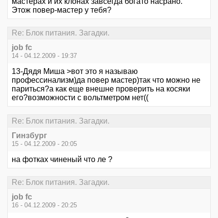
мастерах и их клонах завсегда богато насрано.
Этож повер-мастер у тебя?
Re: Блок питания. Загадки.
job fc
14 - 04.12.2009 - 19:37
13-Дядя Миша >вот это я называю
профессинализм)да повер мастер)так что можно не
париться?а как еще внешне проверить на косяки
его?возможности с вольтметром нет((
Re: Блок питания. Загадки.
Гинзбург
15 - 04.12.2009 - 20:05
на фотках чиненый что ле ?
Re: Блок питания. Загадки.
job fc
16 - 04.12.2009 - 20:25