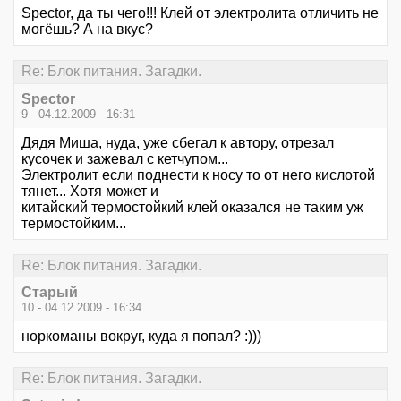
Spector, да ты чего!!! Клей от электролита отличить не
могёшь? А на вкус?
Re: Блок питания. Загадки.
Spector
9 - 04.12.2009 - 16:31
Дядя Миша, нуда, уже сбегал к автору, отрезал
кусочек и зажевал с кетчупом...
Электролит если поднести к носу то от него кислотой
тянет... Хотя может и
китайский термостойкий клей оказался не таким уж
термостойким...
Re: Блок питания. Загадки.
Старый
10 - 04.12.2009 - 16:34
норкоманы вокруг, куда я попал? :)))
Re: Блок питания. Загадки.