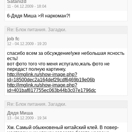
Satanizd
11 - 04.12.2009 - 18:04
6-Дядя Миша >Я наркоман?!
Re: Блок питания. Загадки.
job fc
12 - 04.12.2009 - 19:20
спасибо всем за обсуждение!уже небольшая ясность
есть!
вот фото того что меня испугало,жаль фото не
передаст полную картинку.
http://imglink.ru/show-image.php?
id=18500dec2a164def29cdf6469b19e06b
http://imglink.ru/show-image.php?
id=401baf817755ec063b44b3c07e1796dc
Re: Блок питания. Загадки.
Дядя Миша
13 - 04.12.2009 - 19:34
Хм. Самый обыкновеный китайский клей. В повер-