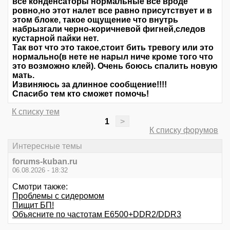
все конденсаторы нормальные все вроде
ровно,но этот налет все равно присутствует и в
этом блоке, такое ощущение что внутрь
набрызгали черно-коричневой фигней,следов
кустарной пайки нет.
Так вот что это такое,стоит бить тревогу или это
нормально(в нете не нарыл ниче кроме того что
это возможно клей). Очень боюсь спалить новую
мать.
Извиняюсь за длинное сообщение!!!!
Спасибо тем кто сможет помочь!
К списку тем
1
>
К списку форумов
Интересные темы
forums-kuban.ru
06.08.2026 - 18:32
Смотри также:
Проблемы с сидеромом
Пищит БП!
Объясните по частотам E6500+DDR2/DDR3