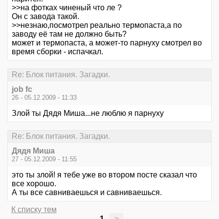
>>на фотках чиненый что ле ?
Он с завода такой.
>>незнаю,посмотрел реально термопаста,а по
заводу её там не должно быть?
может и термопаста, а может-то парнуху смотрел во
время сборки - испачкал.
Re: Блок питания. Загадки.
job fc
26 - 05.12.2009 - 11:33
Злой ты Дядя Миша...не люблю я парнуху
Re: Блок питания. Загадки.
Дядя Миша
27 - 05.12.2009 - 11:55
это ты злой! я тебе уже во втором посте сказал что
все хорошо.
А ты все савниваешься и савниваешься.
К списку тем
1
>