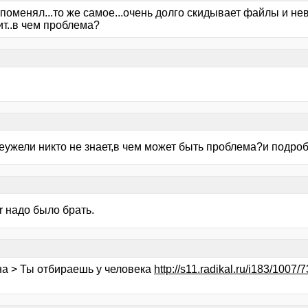
поменял...то же самое...очень долго скидывает файлы и не
ит..в чем проблема?
неужели никто не знает,в чем может быть проблема?и подро
r надо было брать.
на > Ты отбираешь у человека
http://s11.radikal.ru/i183/1007