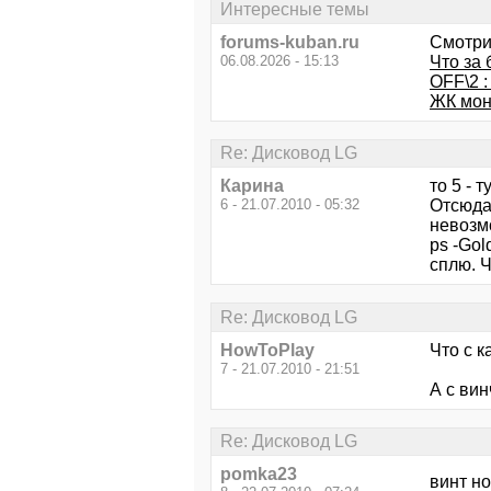
Интересные темы
forums-kuban.ru
Смотри
06.08.2026 - 15:13
Что за 
OFF\2 :
ЖК мон
Re: Дисковод LG
Карина
то 5 - 
6 - 21.07.2010 - 05:32
Отсюда
невозм
ps -Gol
сплю. Ч
Re: Дисковод LG
HowToPlay
Что с к
7 - 21.07.2010 - 21:51
А с вин
Re: Дисковод LG
pomka23
винт но