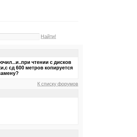
Найти!
чил...и..при чтении с дисков
и,с сд 600 метров копируется
 замену?
К списку форумов