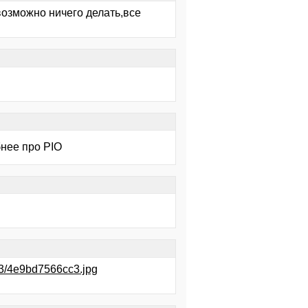
возможно ничего делать,все
бнее про PIO
/73/4e9bd7566cc3.jpg