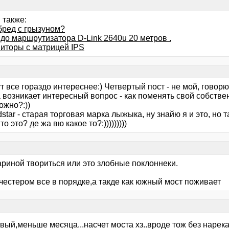
 также:
бред с грызуном?
 до маршрутизатора D-Link 2640u 20 метров .
иторы с матрицей IPS
тут все гораздо интереснее:) Четвертый пост - не мой, говорю
 возникает интересный вопрос - как поменять свой собстве
ожно?:))
dstar - старая торговая марка лыжыка, ну знайю я и это, но та
то это? де жа вю какое то?:)))))))))
ариной твориться или это злобные поклоннеки.
честером все в порядке,а такде как южный мост поживает
вый,меньше месяца...насчет моста хз..вроде тож без нарек