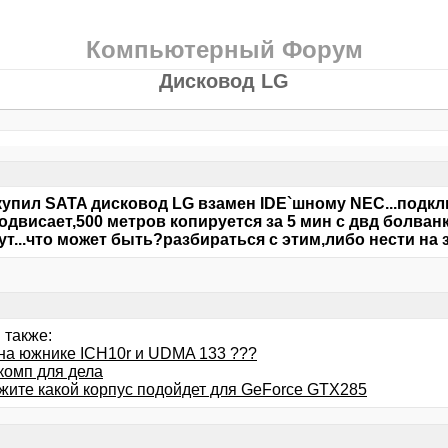
Компьютерный Форум
Дисковод LG
купил SATA дисковод LG взамен IDE`шному NEC...подклю
одвисает,500 метров копируется за 5 мин с двд болванк
ут...что может быть?разбираться с этим,либо нести на
 также:
на южнике ICH10r и UDMA 133 ???
комп для дела
жите какой корпус подойдет для GeForce GTX285