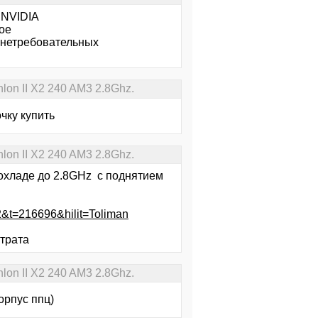
 NVIDIA
ое
 нетребовательных
on II X2 240 AM3 2.8Ghz.
чку купить
on II X2 240 AM3 2.8Ghz.
охладе до 2.8GHz с поднятием
=2&t=216696&hilit=Toliman
страта
on II X2 240 AM3 2.8Ghz.
орпус ппц)