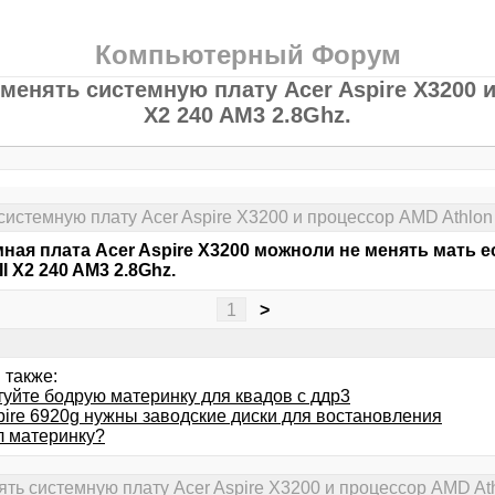
Компьютерный Форум
енять системную плату Acer Aspire X3200 и
X2 240 AM3 2.8Ghz.
истемную плату Acer Aspire X3200 и процессор AMD Athlon 
ная плата Acer Aspire X3200 можноли не менять мать 
II X2 240 AM3 2.8Ghz.
1
>
 также:
туйте бодрую материнку для квадов с ддр3
pire 6920g нужны заводские диски для востановления
л материнку?
ь системную плату Acer Aspire X3200 и процессор AMD Athl