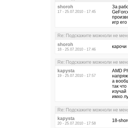
shoroh
За рабо
17 - 25.07.2010 - 17:45
GeForc
произв
игр его
Re: Подскажите можноли не менят
shoroh
карочи 
18 - 25.07.2010 - 17:46
Re: Подскажите можноли не менят
kapysta
AMD Ph
19 - 25.07.2010 - 17:57
напряж
а вообщ
так что
изучай
имхо лу
Re: Подскажите можноли не менят
kapysta
18-shor
20 - 25.07.2010 - 17:58