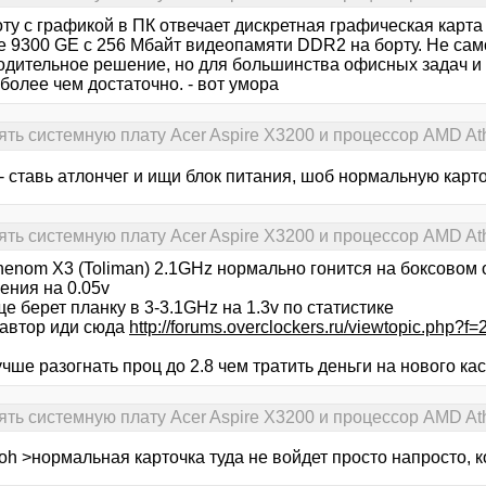
ту с графикой в ПК отвечает дискретная графическая карта
e 9300 GE c 256 Мбайт видеопамяти DDR2 на борту. Не сам
одительное решение, но для большинства офисных задач и
 более чем достаточно. - вот умора
ь системную плату Acer Aspire X3200 и процессор AMD Athl
- ставь атлончег и ищи блок питания, шоб нормальную карто
ь системную плату Acer Aspire X3200 и процессор AMD Athl
enom X3 (Toliman) 2.1GHz нормально гонится на боксовом 
ения на 0.05v
е берет планку в 3-3.1GHz на 1.3v по статистике
 автор иди сюда
http://forums.overclockers.ru/viewtopic.php?f
чше разогнать проц до 2.8 чем тратить деньги на нового ка
ь системную плату Acer Aspire X3200 и процессор AMD Athl
oh >нормальная карточка туда не войдет просто напросто, к