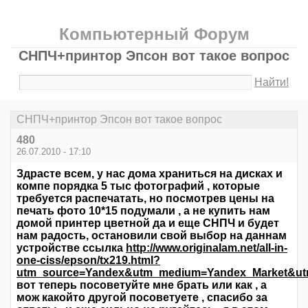
Компьютерный Форум
СНПЧ+принтор Эпсон вот такое вопрос
Найти!
СНПЧ+принтор Эпсон вот такое вопрос
480
26.07.2010 - 17:10
Здрасте всем, у нас дома храниться на дисках и
компе порядка 5 тыс фотографий , которые
требуется распечатать, но посмотрев цены на
печать фото 10*15 подумали , а не купить нам
домой принтер цветной да и еще СНПЧ и будет
нам радость, остановили свой выбор на даннам
устройстве ссылка
http://www.originalam.net/all-in-
one-ciss/epson/tx219.html?
utm_source=Yandex&utm_medium=Yandex_Market&ut
вот теперь посоветуйте мне брать или как , а
мож какойто другой посоветуете , спасибо за