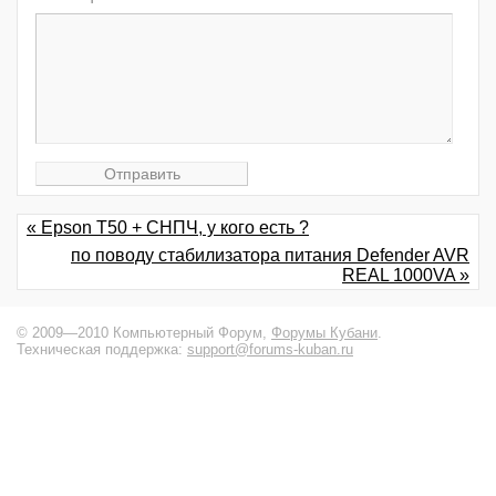
« Epson Т50 + СНПЧ, у кого есть ?
по поводу стабилизатора питания Defender AVR
REAL 1000VA »
© 2009—2010 Компьютерный Форум,
Форумы Кубани
.
Техническая поддержка:
support@forums-kuban.ru