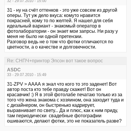
32 - 29.07.2010 - 15:00
31 - ну на счёт оттенков - это уже совсем из другой
оперы. Тут уж дело вкуса: комуто нравится
покрасней, кому то по желтей. Я нашел для себя
идеальный вариант - знакомый оператор в
фотолаборатории - он знает мои запрсы. Ни разу у
меня не было ни одной претензии.
Разговор ведь не о том что фотки отличаются по
цветности, а о качестве и долговечности.
Re: СНПЧ+принтор Эпсон вот такое вопрос
ASDC
33 - 29.07.2010 - 15:49
31-ZPV > АААА я знал что кого то это заденет! Вот
автор поста кто тебе правду скажет! Вот он
красавчик! :) Я в этой фотолабе печатаю только из за
того что жена знакома с хозяином, она заходит туда и
с дизайнером, он быстренько кадрирует,
выравнивает по свету... Да и плюс, как к ним приду,
там периодически свадебные фотографии
ошиваются, делают фотки, это не показатель разве?