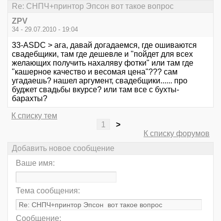
Re: СНПЧ+принтор Эпсон вот такое вопрос
ZPV
34 - 29.07.2010 - 19:04
33-ASDC > ага, давай догадаемся, где ошиваются
свадебщики, там где дешевле и "пойдет для всех
желающих получить нахаляву фотки" или там где
"кашерное качество и весомая цена"??? сам
угадаешь? нашел аргумент, свадебщики...... про
буджет свадьбы вкурсе? или там все с бухты-
барахты?
К списку тем
1
>
К списку форумов
Добавить новое сообщение
Ваше имя:
Тема сообщения:
Сообщение: