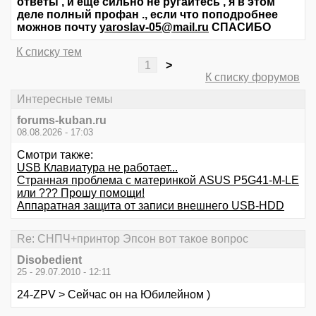
ответы , и еще сильно не ругайтесь , я в этом
деле полный профан ., если что поподробнее
можнов почту
yaroslav-05@mail.ru
СПАСИБО
К списку тем
1
>
К списку форумов
Интересные темы
forums-kuban.ru
08.08.2026 - 17:03
Смотри также:
USB Клавиатура не работает...
Странная проблема с материнкой ASUS P5G41-M-LE
или ??? Прошу помощи!
Аппаратная защита от записи внешнего USB-HDD
Re: СНПЧ+принтор Эпсон вот такое вопрос
Disobedient
25 - 29.07.2010 - 12:11
24-ZPV > Сейчас он на Юбилейном )