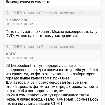
Ломонд конечно самое то.
Re: СНПЧ+принтор Эпсон вот такое вопрос
Disobedient
28 - 29.07.2010 - 12:55
Фото на бумаге не хранят. Можно накопировать кучу
DVD, можно на винте, кому как нравится.
Re: СНПЧ+принтор Эпсон вот такое вопрос
ASDC
29 - 29.07.2010 - 13:52
28-Disobedient >я тут поддержу atamasoff, он
совершенно прав, да я понимаю что у тебя уже 5 лет
как хранятся, но фото отпечатанное в лаборатории
гораздо выше качеством и приятнее...
Для автора, я бы порекомендовал бы всё таки
отфильтровать фотки, затем отредактировать, пойти
в фотолаб и поговорить о скидке.
по 26 я сомневаюсь что тут проскакивала такая
инфа, я лично всегда хвалю "бумеранг", сомневаюсь
что вы им устанавливали СНЧП