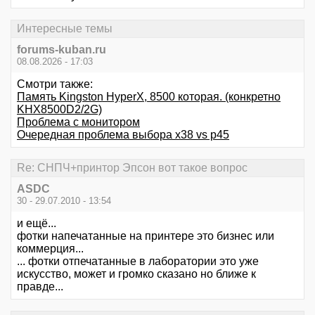
Интересные темы
forums-kuban.ru
08.08.2026 - 17:03
Смотри также:
Память Kingston HyperX, 8500 которая. (конкретно
KHX8500D2/2G)
Проблема с монитором
Очередная проблема выбора х38 vs р45
Re: СНПЧ+принтор Эпсон вот такое вопрос
ASDC
30 - 29.07.2010 - 13:54
и ещё...
фотки напечатанные на принтере это бизнес или
коммерция...
... фотки отпечатанные в лаборатории это уже
искусство, может и громко сказано но ближе к
правде...