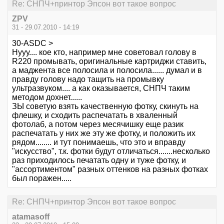
Re: СНПЧ+принтор Эпсон вот такое вопрос
ZPV
31 - 29.07.2010 - 14:19
30-ASDC >
Нууу.... кое кто, например мне советовал голову в
R220 промывать, оригинальные картриджи ставить,
а маджента все полосила и полосила...... думал и в
правду голову надо тащить на промывку
ультразвуком.... а как оказывается, СНПЧ таким
методом дохнет......
ЗЫ советую взять качественную фотку, скинуть на
флешку, и сходить распечатать в хваленный
фотолаб, а потом через месячишку еще разик
распечатать у них же эту же фотку, и положить их
рядом........ и тут понимаешь, что это и вправду
"искусство", т.к. фотки будут отличаться.......несколько
раз приходилось печатать одну и туже фотку, и
"ассортиментом" разных оттенков на разных фотках
был поражен.....
Re: СНПЧ+принтор Эпсон вот такое вопрос
atamasoff