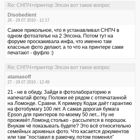
Re: СНПЧ+принтор Эпсон вот такое вопрос
Disobedient
26 - 29.07.2010 - 12:17
Самое прикольное, что я устанавливал СНПЧ в
одном фотоателье на 2 Эпсона. Потом тут на
форуме проскакивала инфа, что именно там
классные фото делают, а то что на принтере сами
печатают - фуфло :)
Re: СНПЧ+принтор Эпсон вот такое вопрос
atamasoff
27 - 29.07.2010 - 12:49
21 - не в обиду. Зайди в фотолабораторию и
напечатай фотку. Положи её рядом с отпечатанной
на Ломонде. Сравни. К примеру Кодак даёт гарантию
на фотобумагу 100 лет. А самая дорогая бумага
Epson для принтеров по-моему 50 лет... Ну не
проживёт Ломонд столько - рассыпется в порошок.
Внукам чё показывать будете? Это всё относительно
семейных архивных фото. Что касается документов
или там "поставил в рамочку, потом поменял"