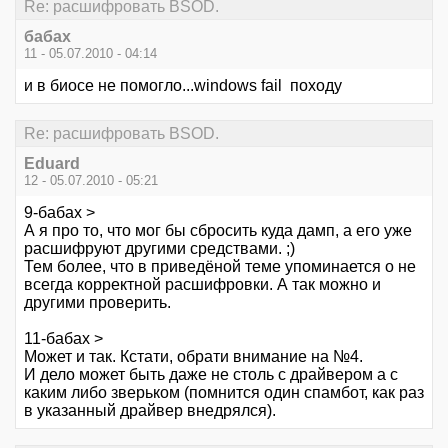
Re: расшифровать BSOD.
бабах
11 - 05.07.2010 - 04:14
и в биосе не помогло...windows fail походу
Re: расшифровать BSOD.
Eduard
12 - 05.07.2010 - 05:21
9-бабах >
А я про то, что мог бы сбросить куда дамп, а его уже
расшифруют другими средствами. ;)
Тем более, что в приведёной теме упоминается о не
всегда корректной расшифровки. А так можно и
другими проверить.
11-бабах >
Может и так. Кстати, обрати внимание на №4.
И дело может быть даже не столь с драйвером а с
каким либо зверьком (помнится один спамбот, как раз
в указанный драйвер внедрялся).