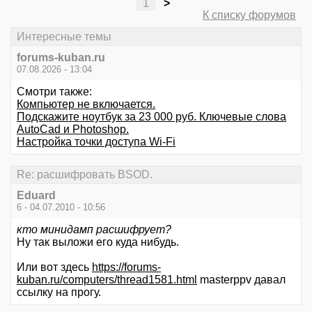
1
>
К списку форумов
Интересные темы
forums-kuban.ru
07.08.2026 - 13:04
Смотри также:
Компьютер не включается.
Подскажите ноутбук за 23 000 руб. Ключевые слова
AutoCad и Photoshop.
Настройка точки доступа Wi-Fi
Re: расшифровать BSOD.
Eduard
6 - 04.07.2010 - 10:56
кто минидамп расшифрует?
Ну так выложи его куда нибудь.
Или вот здесь
https://forums-
kuban.ru/computers/thread1581.html
masterppv давал
ссылку на прогу.