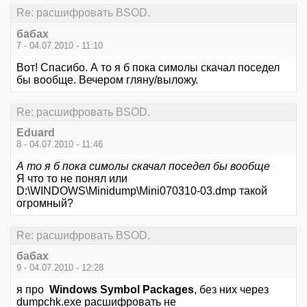
Re: расшифровать BSOD.
бабах
7 - 04.07.2010 - 11:10
Вот! Спасибо. А то я б пока симолы скачал поседел
бы вообще. Вечером гляну/выложу.
Re: расшифровать BSOD.
Eduard
8 - 04.07.2010 - 11:46
А то я б пока симолы скачал поседел бы вообще
Я что то не понял или
D:\WINDOWS\Minidump\Mini070310-03.dmp такой
огромный?
Re: расшифровать BSOD.
бабах
9 - 04.07.2010 - 12:28
я про
Windows Symbol Packages
, без них через
dumpchk.exe расшифровать не