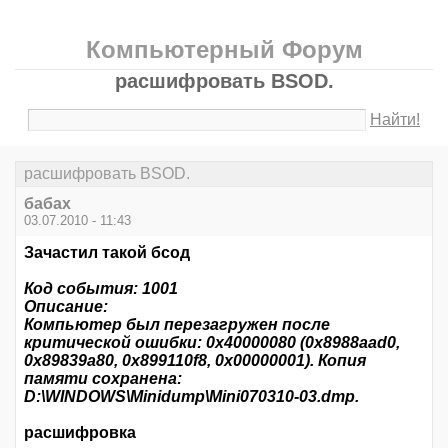
Компьютерный Форум
расшифровать BSOD.
Найти!
расшифровать BSOD.
бабах
03.07.2010 - 11:43
Зачастил такой бсод
Код события: 1001
Описание:
Компьютер был перезагружен после
критической ошибки: 0x40000080 (0x8988aad0,
0x89839a80, 0x899110f8, 0x00000001). Копия
памяти сохранена:
D:\WINDOWS\Minidump\Mini070310-03.dmp.
расшифровка