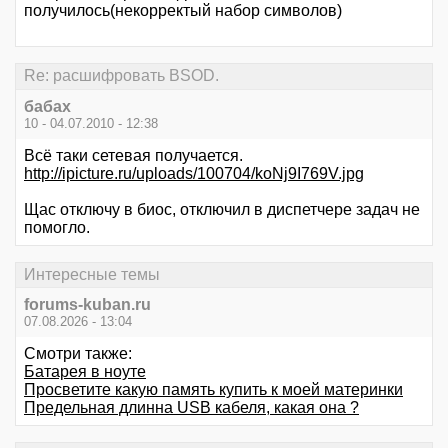
получилось(некорректый набор символов)
Re: расшифровать BSOD.
бабах
10 - 04.07.2010 - 12:38
Всё таки сетевая получается.
http://ipicture.ru/uploads/100704/koNj9I769V.jpg
Щас отключу в биос, отключил в диспетчере задач не
помогло.
Интересные темы
forums-kuban.ru
07.08.2026 - 13:04
Смотри также:
Батарея в ноуте
Просветите какую память купить к моей материнки
Предельная длинна USB кабеля, какая она ?