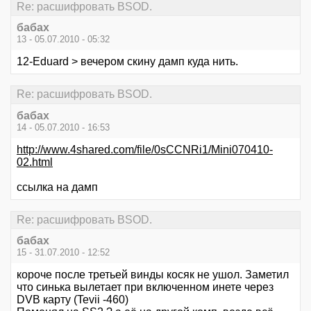
Re: расшифровать BSOD.
бабах
13 - 05.07.2010 - 05:32
12-Eduard > вечером скину дамп куда нить.
Re: расшифровать BSOD.
бабах
14 - 05.07.2010 - 16:53
http://www.4shared.com/file/0sCCNRi1/Mini070410-
02.html
ссылка на дамп
Re: расшифровать BSOD.
бабах
15 - 31.07.2010 - 12:52
короче после третьей винды косяк не ушол. Заметил
что синька вылетает при включенном инете через
DVB карту (Tevii -460)