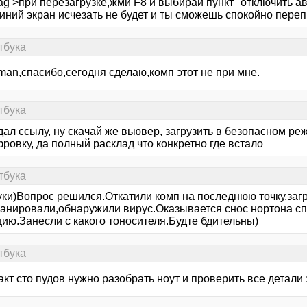
ag >при перезагрузке,жми F8 и выбирай пункт "отключить а
синий экран исчезать не будет и ты сможешь спокойно переп
тбука
man,спасибо,сегодня сделаю,комп этот не при мне.
тбука
дал ссылу, ну скачай же вьювер, загрузить в безопасном ре
ровку, да полный расклад что конкретно где встало
тбука
уки)Вопрос решился.Откатили комп на последнюю точку,заг
сканировали,обнаружили вирус.Оказывается снос нортона с
цию.Занесли с какого тоносителя.Будте бдительны)
тбука
кт сто пудов нужно разобрать ноут и проверить все детали :