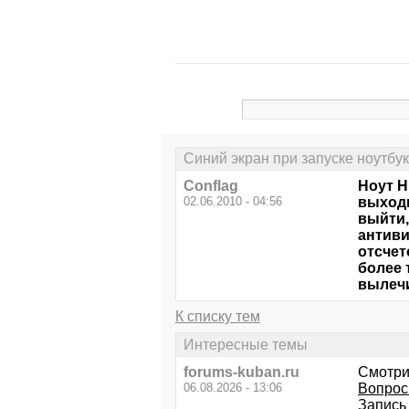
Синий экран при запуске ноутбу
Conflag
Ноут H
02.06.2010 - 04:56
выходи
выйти,
антиви
отсчет
более 
вылечи
К списку тем
Интересные темы
forums-kuban.ru
Смотри
06.08.2026 - 13:06
Вопрос
Запись