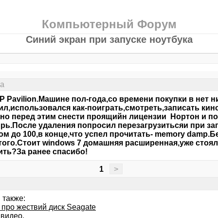
Компьютерный Форум
Синий экран при запуске ноутбука
ка
P Pavilion.Машине пол-года,со времени покупки в нет н
л,использовался как-поиграть,смотреть,записать кин
но перед этим снести проящийн лицензии Нортон и по
рь.После удаления попросил перезагрузитьсяи при зап
ом до 100,в конце,что успел прочитать- memory damp.
того.Стоит windows 7 домашняя расширенная,уже стоял
ть?За ранее спасибо!
1
>
 также:
 про жествий диск Seagate
 видео.