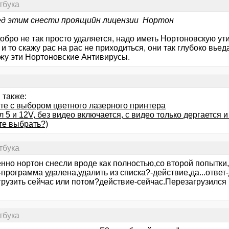
тбука
ед этим снести проящийн лицензии Нортон
обро не так просто удаляется, надо иметь Нортоновскую ут
и то скажу рас на рас не приходиться, они так глубоко вьед
жу эти Нортоновские Антивирусы.
 также:
те с выбором цветного лазерного принтера
 5 и 12V, без видео включается, с видео только дергается 
те выбрать?)
тбука
енно нортон снесли вроде как полностью,со второй попытки
программа удалена,удалить из списка?-действие,да...ответ
рузить сейчас или потом?действие-сейчас.Перезагрузился и.
тбука