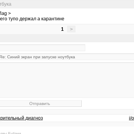
тбука
lag >
его тупо держал а карантине
1
>
арительный диагноз
i/
умы Кубани
.