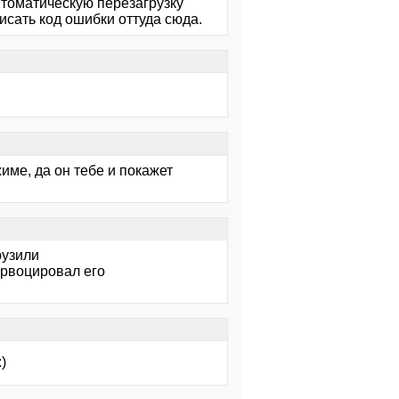
втоматическую перезагрузку"
исать код ошибки оттуда сюда.
жиме, да он тебе и покажет
рузили
првоцировал его
)