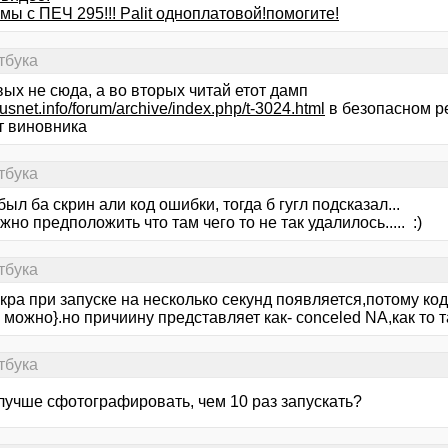
ы с ПЕЧ 295!!! Palit одноплатовой!помогите!
тбука
ых не сюда, а во вторых читай етот дамп
irusnet.info/forum/archive/index.php/t-3024.html
в безопасном ре
т виновника
тбука
 был ба скрин али код ошибки, тогда б гугл подсказал...
жно предположить что там чего то не так удалилось..... :)
тбука
кра при запуске на несколько секунд появляется,потому код
 можно}.но причиину представляет как- conceled NA,как то т
тбука
лучше сфотографировать, чем 10 раз запускать?