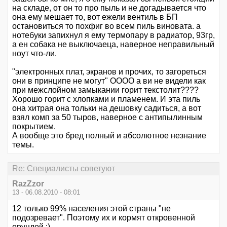
на складе, от он то про пыль и не догадывается что
она ему мешает то, вот ежели вентиль в БП
остановиться то похфиг во всем пиль виновата. а
нотебуки запихнул я ему термопару в радиатор, 93гр,
а ен собака не выключаеца, наверное неправильный
ноут что-ли.
"электронных плат, экранов и прочих, то загореться
они в принципе не могут" ОООО а ви не видели как
при межслойном замыкании горит текстолит????
Хорошо горит с хлопками и пламенем. И эта пиль
она хитрая она тольки на дешовку садиться, а вот
взял комп за 50 тыров, наверное с антипылинным
покрытием.
А вообще это бред полный и абсолютное незнание
темы.
Re: Специалисты советуют
RazZzor
13 - 06.08.2010 - 08:01
12 только 99% населения этой страны "не
подозревает". Поэтому их и кормят откровенной
ерундой :)