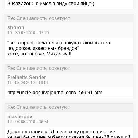
8-RazZzor > я имел в виду свои яйца:)
Re: Специалисты советуют
shoroh
10 - 30.07.2010 - 07:20
"во-вторых, желательно покупать компьютер
подороже, известных брендов"
хехе, вот оно че, Михалыч!!!
Re: Специалисты советуют
Freiheits Sender
11 - 05.08.2010 - 16:01
http://uncle-doc.livejournal.com/159691.html
Re: Специалисты советуют
masterppv
12 - 06.08.2010 - 06:51
Да уж познания у ГЛ шелеза ну просто никакие,
зашел бы ко мне, я б ему показал бы пень3й стоящий