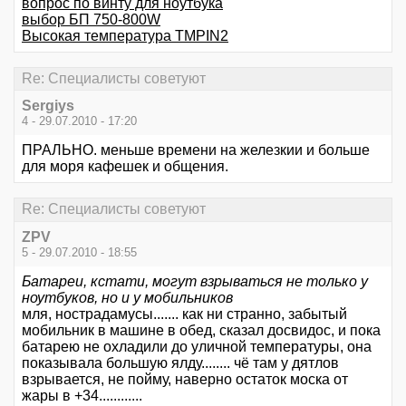
вопрос по винту для ноутбука
выбор БП 750-800W
Высокая температура TMPIN2
Re: Специалисты советуют
Sergiys
4 - 29.07.2010 - 17:20
ПРАЛЬНО. меньше времени на железкии и больше
для моря кафешек и общения.
Re: Специалисты советуют
ZPV
5 - 29.07.2010 - 18:55
Батареи, кстати, могут взрываться не только у
ноутбуков, но и у мобильников
мля, нострадамусы....... как ни странно, забытый
мобильник в машине в обед, сказал досвидос, и пока
батарею не охладили до уличной температуры, она
показывала большую ялду........ чё там у дятлов
взрывается, не пойму, наверно остаток моска от
жары в +34............