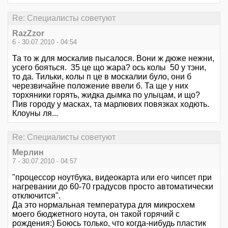
Re: Специалисты советуют
RazZzor
6 - 30.07.2010 - 04:54
Та то ж для москалив пысалося. Вони ж дюже нежни,
усего бояться. 35 це що жара? ось колы 50 у тэни,
то да. Тильки, колы п це в москалии було, они б
черезвичайне положение ввели б. Та ще у них
торхяники горять, жидка дымка по улыцам, и що?
Пив городу у масках, та марлювих повязках ходють.
Клоуны ля...
Re: Специалисты советуют
Мерлин
7 - 30.07.2010 - 04:57
"процессор ноутбука, видеокарта или его чипсет при
нагревании до 60-70 градусов просто автоматически
отключится".
Да это нормальная температура для микросхем
моего бюджетного ноута, он такой горячий с
рождения:) Боюсь только, что когда-нибудь пластик