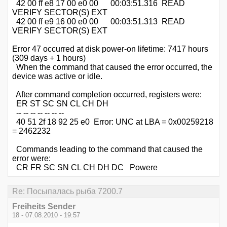
42 00 ff e8 17 00 e0 00 00:03:51.316 READ
VERIFY SECTOR(S) EXT
42 00 ff e9 16 00 e0 00 00:03:51.313 READ
VERIFY SECTOR(S) EXT
Error 47 occurred at disk power-on lifetime: 7417 hours
(309 days + 1 hours)
When the command that caused the error occurred, the
device was active or idle.
After command completion occurred, registers were:
ER ST SC SN CL CH DH
-- -- -- -- -- -- --
40 51 2f 18 92 25 e0 Error: UNC at LBA = 0x00259218
= 2462232
Commands leading to the command that caused the
error were:
CR FR SC SN CL CH DH DC Powere
Re: Посыпалась рыба 7200.7
Freiheits Sender
18 - 07.08.2010 - 19:57