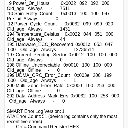
9 Power_On_Hours 0x0032 092 092 000
Old_age Always - 7511
10 Spin_Retry_Count 0x0013 100 100 097
Pre-fail Always - 0
12 Power_Cycle_Count 0x0032 099 099 020
Old_age Always - 1431
194 Temperature_Celsius 0x0022 044 051 000
Old_age Always - 44
195 Hardware_ECC_Recovered 0x001a 053 047
000 Old_age Always - 12736514
197 Current_Pending_Sector 0x0012 100 100 000
Old_age Always - 0
198 Offline_Uncorrectable 0x0010 100 100 000
Old_age Offline - 0
199 UDMA_CRC_Error_Count 0x003e 200 199
000 Old_age Always - 1
200 Multi_Zone_Error_Rate 0x0000 100 253 000
Old_age Offline - 0
202 Data_Address_Mark_Errs 0x0032 100 253 000
Old_age Always - 0
SMART Error Log Version: 1
ATA Error Count: 51 (device log contains only the most
recent five errors)
CR = Command Register [HEX]