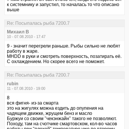
к системнику и запустил, то началась то что описано
выше
Re: Посыпалась рыба 7200.7
Михаил В
10 - 07.08.2010 - 17:47
9 - значит перегрели раньше. Рыбы сильно не любят
работу в жаре.
MHDD в руки и смотреть поверхность, позатирать её.
С охлаждением. Но скорее всего не поможет.
Re: Посыпалась рыба 7200.7
rubin
11 - 07.08.2010 - 19:00
8
вся фигня- из-за смарта
это на жигулях можна ездить до опупения на
чадящем движке, жрущем бенз и масло
Буржуи со своим "чекэнжайн" такого не позволяют.
Походу, там на счотчике смартовском, кол-во часов
работы при "плохой" температуре уже по второму