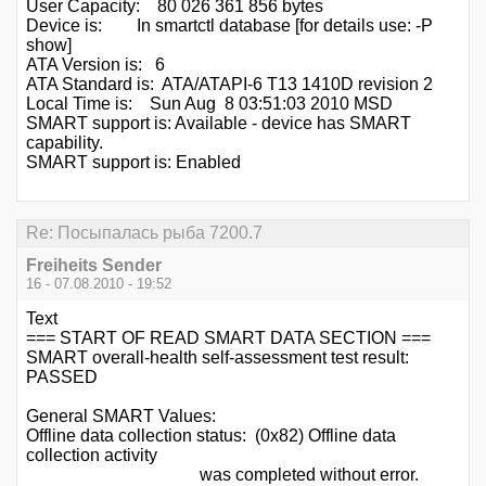
User Capacity: 80 026 361 856 bytes
Device is: In smartctl database [for details use: -P
show]
ATA Version is: 6
ATA Standard is: ATA/ATAPI-6 T13 1410D revision 2
Local Time is: Sun Aug 8 03:51:03 2010 MSD
SMART support is: Available - device has SMART
capability.
SMART support is: Enabled
Re: Посыпалась рыба 7200.7
Freiheits Sender
16 - 07.08.2010 - 19:52
Text
=== START OF READ SMART DATA SECTION ===
SMART overall-health self-assessment test result:
PASSED
General SMART Values:
Offline data collection status: (0x82) Offline data
collection activity
was completed without error.