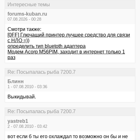
Интересные темы
forums-kuban.ru
07.08.2026 - 00:28
Смотри также:
[0FF] Глючащий принтер лучшее средство для связи
с НЛО =))
определить тип bluetoth адаптера
Модем Acorp M56PIM, заходит в интернет только 1
раз
Re: Посыпалась рыба 7200.7
Блинн
1 - 07.08.2010 - 03:36
Выкидывай.
Re: Посыпалась рыба 7200.7
yastreb1
2 - 07.08.2010 - 03:42
вот если б ты его охлаждал то возможно он бы и не