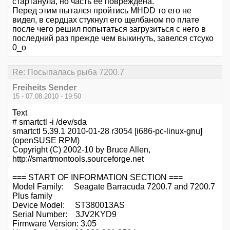
стартанула, но часть ее повреждена.
Перед этим пытался пройтись MHDD то его не
видел, в сердцах стукнул его щелбаном по плате
после чего решил попытаться загрузиться с него в
последний раз прежде чем выкинуть, завелся стсуко
0_о
Re: Посыпалась рыба 7200.7
Freiheits Sender
15 - 07.08.2010 - 19:50
Text
# smartctl -i /dev/sda
smartctl 5.39.1 2010-01-28 r3054 [i686-pc-linux-gnu]
(openSUSE RPM)
Copyright (C) 2002-10 by Bruce Allen,
http://smartmontools.sourceforge.net
=== START OF INFORMATION SECTION ===
Model Family: Seagate Barracuda 7200.7 and 7200.7
Plus family
Device Model: ST380013AS
Serial Number: 3JV2KYD9
Firmware Version: 3.05