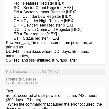
FR = Features Register [HEX]
SC = Sector Count Register [HEX]
SN = Sector Number Register [HEX]
CL = Cylinder Low Register [HEX]
CH = Cylinder High Register [HEX]
DH = Device/Head Register [HEX]
DC = Device Command Register [HEX]
ER = Error register [HEX]
ST = Status register [HEX]
Powered_Up_Time is measured from power on, and
printed as
DDd+hh:mm:SS.sss where DD=days, hh=hours,
mm=minutes,
SS=sec, and sss=millisec. It "wraps" after
Re: Посыпалась рыба 7200.7
Freiheits Sender
17 - 07.08.2010 - 19:54
Text
rror 51 occurred at disk power-on lifetime: 7423 hours
(309 days + 7 hours)
When the command that caused the error occurred, the
device was active or idle.