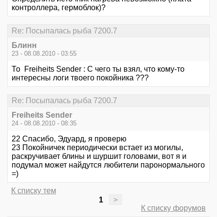
контроллера, гермоблок)?
Re: Посыпалась рыба 7200.7
Блинн
23 - 08.08.2010 - 03:55
То Freiheits Sender : С чего ты взял, что кому-то
интересны логи твоего покойника ???
Re: Посыпалась рыба 7200.7
Freiheits Sender
24 - 08.08.2010 - 08:35
22 Спасибо, Эдуард, я проверю
23 Покойничек периодически встает из могилы,
раскручивает блины и шуршит головами, вот я и
подумал может найдутся любители паронормального
=)
К списку тем
1
>
К списку форумов