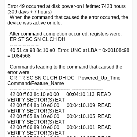
Error 49 occurred at disk power-on lifetime: 7423 hours
(309 days + 7 hours)
When the command that caused the error occurred, the
device was active or idle.
After command completion occurred, registers were:
ER ST SC SN CL CH DH
-- -- -- -- -- -- --
40 51 ca 98 8c 10 e0 Error: UNC at LBA = 0x00108c98
= 1084568
Commands leading to the command that caused the
error were:
CR FR SC SN CL CH DH DC Powered_Up_Time
Command/Feature_Name
-- -- -- -- -- -- -- -- ---------------- --------------------
42 00 ff 63 8c 10 e0 00 00:04:10.113 READ
VERIFY SECTOR(S) EXT
42 00 ff 64 8b 10 e0 00 00:04:10.109 READ
VERIFY SECTOR(S) EXT
42 00 ff 65 8a 10 e0 00 00:04:10.105 READ
VERIFY SECTOR(S) EXT
42 00 ff 66 89 10 e0 00 00:04:10.101 READ
VERIFY SECTOR(S) EXT