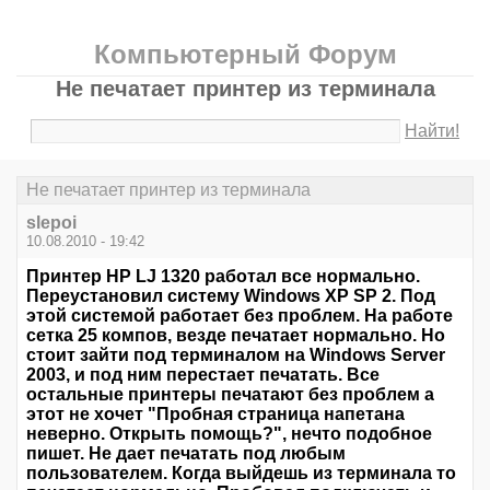
Компьютерный Форум
Не печатает принтер из терминала
Найти!
Не печатает принтер из терминала
slepoi
10.08.2010 - 19:42
Принтер HP LJ 1320 работал все нормально.
Переустановил систему Windows XP SP 2. Под
этой системой работает без проблем. На работе
сетка 25 компов, везде печатает нормально. Но
стоит зайти под терминалом на Windows Server
2003, и под ним перестает печатать. Все
остальные принтеры печатают без проблем а
этот не хочет "Пробная страница напетана
неверно. Открыть помощь?", нечто подобное
пишет. Не дает печатать под любым
пользователем. Когда выйдешь из терминала то