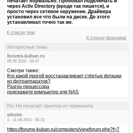
печатает нормально. Пробовал подключать и
через Activ Directory (вроде так пишется), и
просто через сетевое окружение. Драйвера
установил все что были на диске. До этого
устанавливал точно так же.
К списку тем
К списку форумов
Интересные темы
forums-kuban.ru
09.08.2026 - 05:47
Смотри также:
Кто какой прогой восстанавливает стёртые флэшки
из фотоаппаратов?
Разгон процессора
подскажите компьютер для NAS
Re: Не печатает принтер из терминала
whoim
1 - 11.08.2010 - 06:32
https://forums-kuban.ru/computers/viewforum.php?f=7