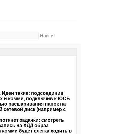
Найти!
. Идеи такие: подсоединив
ах и комми, подключив к ЮСБ
тью расшаривания папок на
й сетевой диск (например с
потянет задачки: смотреть
 запись на ХДД образ
 комми будет слегка ходить в