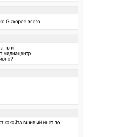
же G скорее всего.
з, тв и
ут медиацентр
тивно?
ст какойта вшивый инет по