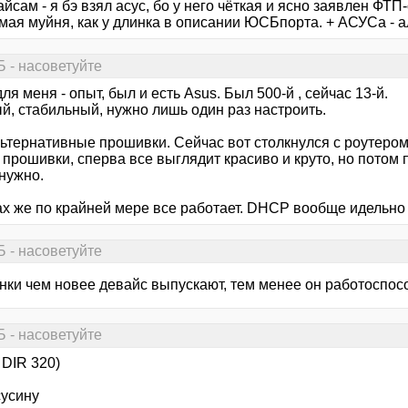
йсам - я бэ взял асус, бо у него чёткая и ясно заявлен ФТП
мая муйня, как у длинка в описании ЮСБпорта. + АСУСа - 
 - насоветуйте
ля меня - опыт, был и есть Asus. Был 500-й , сейчас 13-й.
й, стабильный, нужно лишь один раз настроить.
ьтернативные прошивки. Сейчас вот столкнулся с роутером 
е прошивки, сперва все выглядит красиво и круто, но потом
 нужно.
ах же по крайней мере все работает. DHCP вообще идельно 
 - насоветуйте
инки чем новее девайс выпускают, тем менее он работоспо
 - насоветуйте
 DIR 320)
сусину