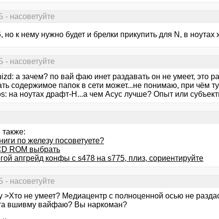
 - насоветуйте
, но к нему нужно будет и брелки прикупить для N, в ноутах 
 - насоветуйте
nizd: а зачем? по вай фаю инет раздавать он не умеет, это ра
ать содержимое папок в сети может...не понимаю, при чём т
tos: на ноутах драфт-Н...а чем Асус лучше? Опыт или субъек
 также:
ниги по железу посоветуете?
CD ROM выбрать
ой апгрейд конфы с s478 на s775, плиз, сориентируйте
 - насоветуйте
ly >Хто не умеет? Медиацентр с полноценной осью не разда
та вшивму вайфаю? Вы наркоман?