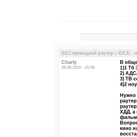
БЕСпроводной раутер с ЮСБ - н
Charly
В обще
06.08.2010 - 15:09
1)1 Тб
2) АДС
3) ТВ 
4)2 но
Нужно 
раутер
раутер
ХДД, а
фильма
Вопрос
кино н
восста