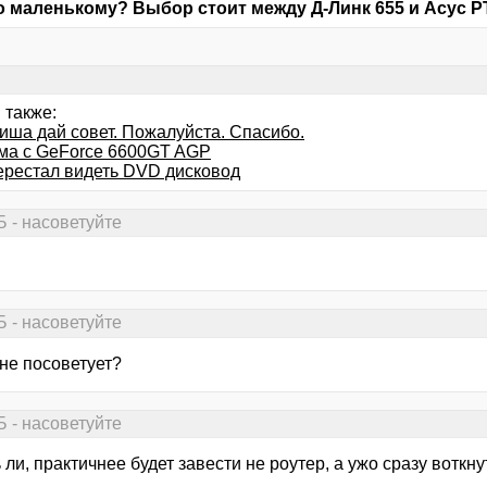
о маленькому? Выбор стоит между Д-Линк 655 и Асус РТ
 также:
иша дай совет. Пожалуйста. Спасибо.
ма с GeForce 6600GT AGP
ерестал видеть DVD дисковод
 - насоветуйте
 - насоветуйте
не посоветует?
 - насоветуйте
ли, практичнее будет завести не роутер, а ужо сразу вотк