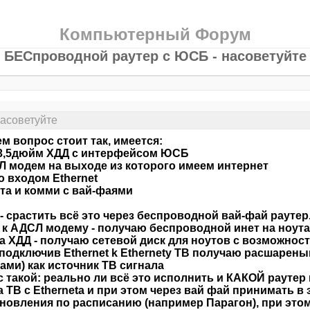
Компьютерный Форум
БЕСпроводной раутер с ЮСБ - насоветуйте
асоветуйте
м вопрос стоит так, имеется:
 3,5дюйм ХДД с интерфейсом ЮСБ
Л модем на выходе из которого имеем интернет
со входом Ethernet
ута и комми с вай-фаями
- срастить всё это через беспроводной вай-фай раутер
 к АДСЛ модему - получаю беспроводной инет на ноут
а ХДД - получаю сетевой диск для ноутов с возможнос
 подключив Ethernet k Ethernety ТВ получаю расшарены
ми) как источник ТВ сигнала
 такой: реально ли всё это исполнить и КАКОЙ раутер 
а ТВ с Etherneta и при этом через вай фай принимать в
новления по расписанию (например Парагон), при этом