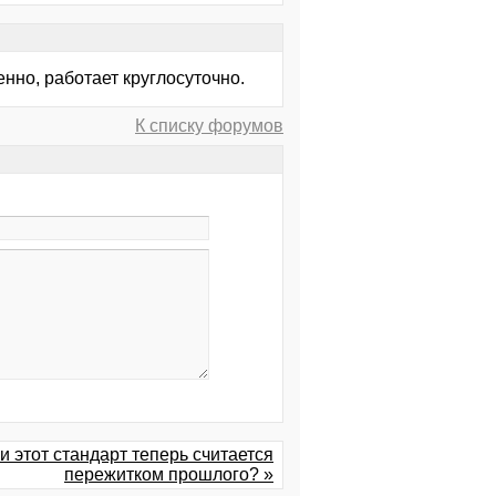
енно, работает круглосуточно.
К списку форумов
и этот стандарт теперь считается
пережитком прошлого? »