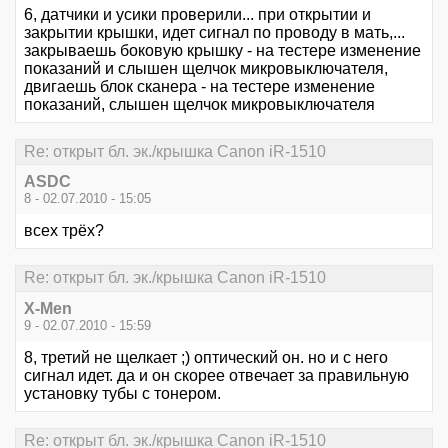
6, датчики и усики проверили... при открытии и
закрытии крышки, идет сигнал по проводу в мать,...
закрываешь боковую крышку - на тестере изменение
показаний и слышен щелчок микровыключателя,
двигаешь блок сканера - на тестере изменение
показаний, слышен щелчок микровыключателя
Re: открыт бл. эк./крышка Canon iR-1510
ASDC
8 - 02.07.2010 - 15:05
всех трёх?
Re: открыт бл. эк./крышка Canon iR-1510
X-Men
9 - 02.07.2010 - 15:59
8, третий не щелкает ;) оптический он. но и с него
сигнал идет. да и он скорее отвечает за правильную
установку тубы с тонером.
Re: открыт бл. эк./крышка Canon iR-1510