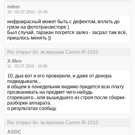
miher
10 - 02.07.2010 - 21:45
инфракрасный может быть с дефектом, вплоть до
грязи на фототранзисторе )
Был случай, таракан погрется залез - засрал там всё,
пришлось менять ))
Re: открыт бл. эк./крышка Canon iR-1510
X-Men
11 - 03.07.2010 - 10:06
10, дык вот и его проверили, и даже от донора
подкидывали...
в общем в понедельник видимо придется всю плату
прозванивать на предмет чего-нибудь
сгоревшего...или вышедшего из строя после сборки-
разборки аппарата.
о результатах сообщу.
Re: открыт бл. эк./крышка Canon iR-1510
ASDC