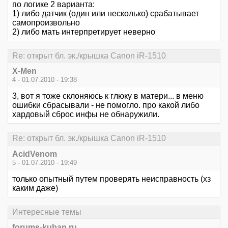
по логике 2 варианта:
1) либо датчик (один или несколько) срабатывает
самопроизвольно
2) либо мать интерпретирует неверно
Re: открыт бл. эк./крышка Canon iR-1510
X-Men
4 - 01.07.2010 - 19:38
3, вот я тоже склоняюсь к глюку в матери... в меню
ошибки сбрасывали - не помогло. про какой либо
хардовый сброс инфы не обнаружили.
Re: открыт бл. эк./крышка Canon iR-1510
AcidVenom
5 - 01.07.2010 - 19:49
только опытный путем проверять неисправность (хз
каким даже)
Интересные темы
forums-kuban.ru