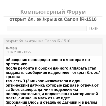
Компьютерный Форум
открыт бл. эк./крышка Canon iR-1510
Найти!
открыт бл. эк./крышка Canon iR-1510
X-Men
01.07.2010 - 13:29
обращение непосредственно к мастерам по
оргтехнике.
после ремонта и сборки данного аппарата стал
выдавать сообщение на дисплее - открыт бл. эк./
крышка.
там есть 3 (2 микровыключателя и один
оптический) датчика которые как раз и отвечают
за блок сканера, датчики подключены
последовательно, и подключены к материнской
плате, сигнал на мать от них идет
(прозванивалось и отедльно датчики и в целом