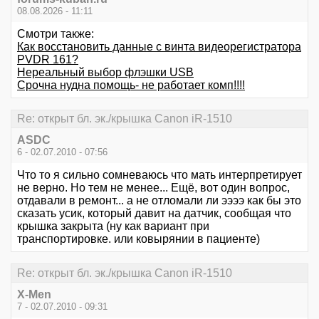
08.08.2026 - 11:11
Смотри также:
Как восстановить данные с винта видеорегистратора
PVDR 161?
Нереальный выбор флэшки USB
Срочна нудна помощь- не работает комп!!!!
Re: открыт бл. эк./крышка Canon iR-1510
ASDC
6 - 02.07.2010 - 07:56
Что то я сильно сомневаюсь что мать интерпретирует
не верно. Но тем не менее... Ещё, вот один вопрос,
отдавали в ремонт... а не отломали ли ээээ как бы это
сказать усик, который давит на датчик, сообщая что
крышка закрыта (ну как вариант при
транспортировке. или ковырянии в пациенте)
Re: открыт бл. эк./крышка Canon iR-1510
X-Men
7 - 02.07.2010 - 09:31