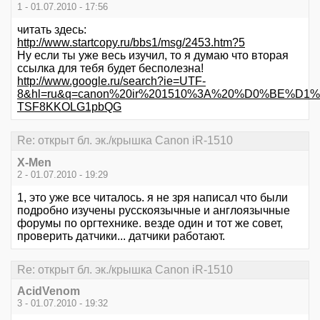
1 - 01.07.2010 - 17:56
читать здесь:
http://www.startcopy.ru/bbs1/msg/2453.htm?5
Ну если ты уже весь изучил, то я думаю что вторая
ссылка для тебя будет бесполезна!
http://www.google.ru/search?ie=UTF-
8&hl=ru&q=canon%20ir%201510%3A%20%D0%BE%
TSF8KKOLG1pbQG
Re: открыт бл. эк./крышка Canon iR-1510
X-Men
2 - 01.07.2010 - 19:29
1, это уже все читалось. я не зря написал что были
подробно изучены русскоязычные и англоязычные
форумы по оргтехнике. везде один и тот же совет,
проверить датчики... датчики работают.
Re: открыт бл. эк./крышка Canon iR-1510
AcidVenom
3 - 01.07.2010 - 19:32