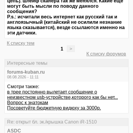
цепь). шлейф сканера так же менялся. Какие еще
могут быть мысли по поводу данного
сообщения?
P.s.: исчитали весь интернет как русский так и
англоязычный (китайский не осилили незнание
языка сказывается), везде ссылаются именно на
эти датчики.
К списку тем
1
>
К списку форумов
Интересные темы
forums-kuban.ru
08.08.2026 - 11:11
Смотри также:
в трее постоянно вылетает сообщение о
неизвестном usb-устройстве,которого как бы нет...
Вопрос к знатокам
Посоветуйте бюджетную видюху за 3000р.
Re: открыт бл. эк./крышка Canon iR-1510
ASDC