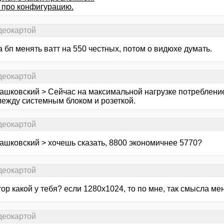
 про конфигурацию.
деокартой
 бп менять ватт на 550 честных, потом о видюхе думать.
деокартой
Пашковский > Сейчас на максимальной нагрузке потреблени
между системным блоком и розеткой.
деокартой
Пашковский > хочешь сказать, 8800 экономичнее 5770?
деокартой
ор какой у тебя? если 1280х1024, то по мне, так смысла меня
деокартой