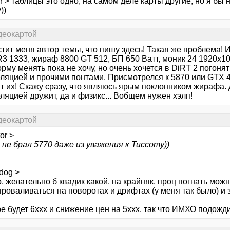
r > таблицы это одно, на самом деле карты другие, но я бы 
))
деокартой
тит меня автор темы, что пишу здесь! Такая же проблема! 
 1333, жираф 8800 GT 512, БП 650 Ватт, моник 24 1920х108
му менять пока не хочу, но очень хочется в DiRT 2 погоня
еляцией и прочими понтами. Присмотрелся к 5870 или GTX 4
ит их! Скажу сразу, что являюсь ярым поклонником жирафа.
ляцией дружит, да и физикс... Вобщем нужен хэлп!
деокартой
or >
 не брал 5770 даже из уважения к Тиссоту))
dog >
, желательно б квадик какой. на крайняк, проц погнать можн
роваливаться на поворотах и дрифтах (у меня так было) и з
е будет 6ххх и снижение цен на 5ххх. так что ИМХО подожди