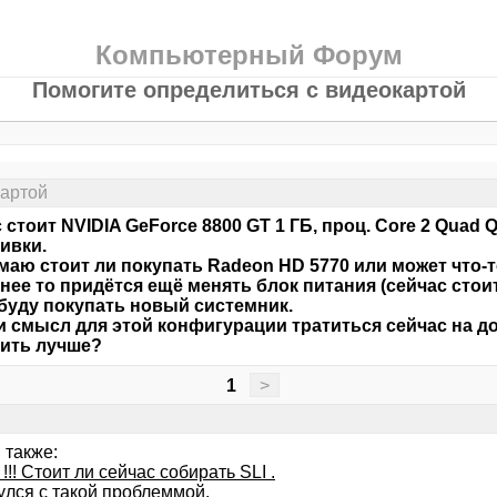
Компьютерный Форум
Помогите определиться с видеокартой
картой
 стоит NVIDIA GeForce 8800 GT 1 ГБ, проц. Core 2 Quad 
ивки.
маю стоит ли покупать Radeon HD 5770 или может что-
ее то придётся ещё менять блок питания (сейчас стоит 
буду покупать новый системник.
и смысл для этой конфигурации тратиться сейчас на д
ить лучше?
1
>
 также:
!!! Стоит ли сейчас собирать SLI .
улся с такой проблеммой.