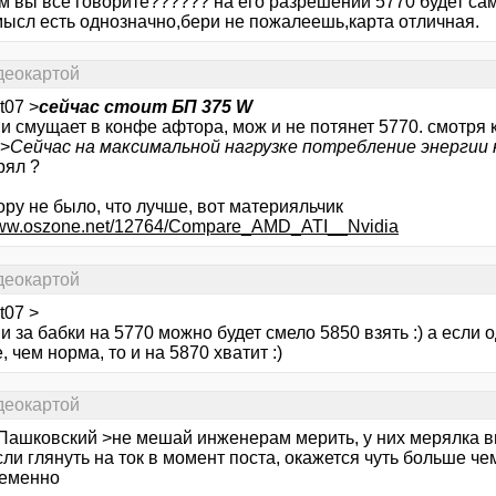
м вы все говорите?????? на его разрешении 5770 будет сам
мысл есть однозначно,бери не пожалеешь,карта отличная.
деокартой
t07 >
сейчас стоит БП 375 W
 и смущает в конфе афтора, мож и не потянет 5770. смотря к
 >
Сейчас на максимальной нагрузке потребление энергии 
рял ?
ру не было, что лучше, вот материяльчик
/www.oszone.net/12764/Compare_AMD_ATI__Nvidia
деокартой
t07 >
и за бабки на 5770 можно будет смело 5850 взять :) а если 
 чем норма, то и на 5870 хватит :)
деокартой
 Пашковский >не мешай инженерам мерить, у них мерялка вы
сли глянуть на ток в момент поста, окажется чуть больше че
еменно