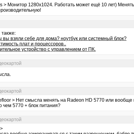
s > Монитор 1280х1024. Работать может ещё 10 лет) Менять
производительную!
 также:
ы вы взяли себе для дома? ноутбук или системный блок?
тимость плат и процессоров..
ительное устройство с управлением от ПК.
деокартой
ысла.
деокартой
efloor > Нет смысла менять на Radeon HD 5770 или вообще
 чем 5770 + блок питания?
деокартой
 >
сла вообще заморачиваться с таким разрешением. бабло туп