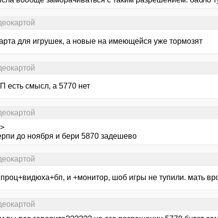
деокартой
арта для игрушек, а новые на имеющейся уже тормозят
деокартой
П есть смысл, а 5770 нет
деокартой
 >
терпи до ноября и бери 5870 задешево
деокартой
проц+видюха+бп, и +монитор, шоб игры не тупили. мать вро
деокартой