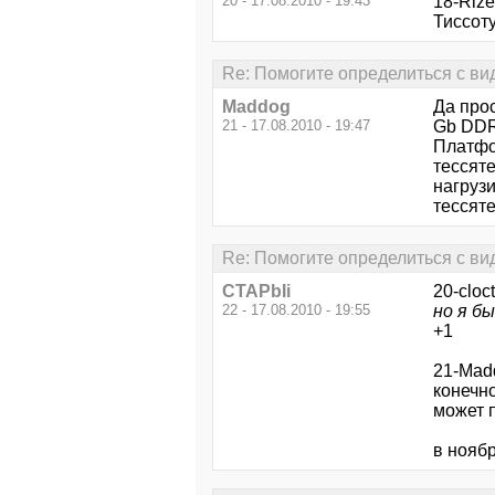
20 - 17.08.2010 - 19:43
18-Rize
Тиссоту
Re: Помогите определиться с ви
Maddog
Да прос
21 - 17.08.2010 - 19:47
Gb DDR3
Платфор
тессят
нагруз
тессяте
Re: Помогите определиться с ви
CTAPbIi
20-cloct
22 - 17.08.2010 - 19:55
но я бы
+1
21-Mad
конечно
может п
в ноябр