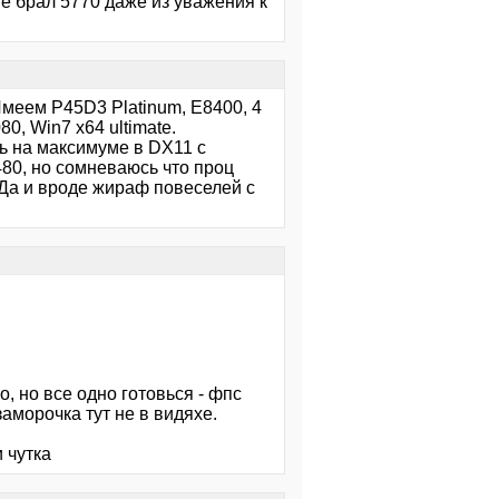
не брал 5770 даже из уважения к
Имеем Р45D3 Platinum, E8400, 4
0, Win7 х64 ultimаtе.
ть на максимуме в DХ11 с
80, но сомневаюсь что проц
 Да и вроде жираф повеселей с
о, но все одно готовься - фпс
аморочка тут не в видяхе.
 чутка