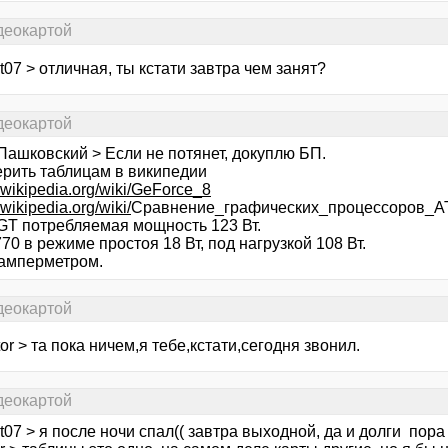
деокартой
ot07 > отличная, ты кстати завтра чем занят?
деокартой
Пашковский > Если не потянет, докуплю БП.
ерить таблицам в википедии
ru.wikipedia.org/wiki/GeForce_8
u.wikipedia.org/wiki/
Сравнение_графических_процессоров_ATI
 GT потребляемая мощность 123 Вт.
70 в режиме простоя 18 Вт, под нагрузкой 108 Вт.
амперметром.
деокартой
tor > та пока ничем,я тебе,кстати,сегодня звонил.
деокартой
ot07 > я после ночи спал(( завтра выходной, да и долги пора 