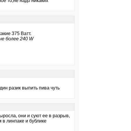
ое то,не надо никаких
акие 375 Ватт.
не более 240 W
один разик выпить пива чуть
росла, они и суют ее в разрыв,
м в линпаке и бублике