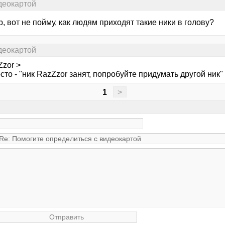
деокартой
 вот не пойму, как людям приходят такие ники в голову?
деокартой
Zzor >
сто - "ник RazZzor занят, попробуйте придумать другой ник" :)
1
>