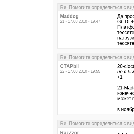
Re: Помогите определиться с ви
Maddog
Да прос
21 - 17.08.2010 - 19:47
Gb DDR3
Платфор
тессят
нагруз
тессяте
Re: Помогите определиться с ви
CTAPbIi
20-cloct
22 - 17.08.2010 - 19:55
но я бы
+1
21-Mad
конечно
может п
в ноябр
Re: Помогите определиться с ви
RazZzor