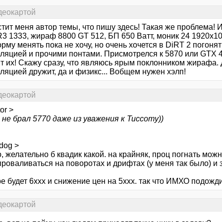
деокартой
тит меня автор темы, что пишу здесь! Такая же проблема! 
 1333, жираф 8800 GT 512, БП 650 Ватт, моник 24 1920х108
му менять пока не хочу, но очень хочется в DiRT 2 погоня
еляцией и прочими понтами. Присмотрелся к 5870 или GTX 4
ит их! Скажу сразу, что являюсь ярым поклонником жирафа.
ляцией дружит, да и физикс... Вобщем нужен хэлп!
деокартой
or >
 не брал 5770 даже из уважения к Тиссоту))
dog >
, желательно б квадик какой. на крайняк, проц погнать можн
роваливаться на поворотах и дрифтах (у меня так было) и з
е будет 6ххх и снижение цен на 5ххх. так что ИМХО подожди
деокартой