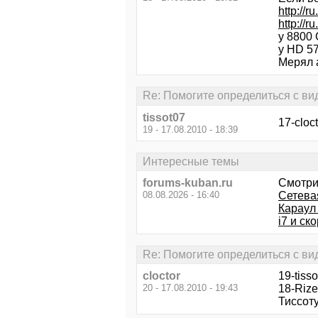
http://
http://r
у 8800
у HD 57
Мерял 
Re: Помогите определиться с ви
tissot07
17-cloc
19 - 17.08.2010 - 18:39
Интересные темы
forums-kuban.ru
Смотри
08.08.2026 - 16:40
Сетева
Караул
i7 и ск
Re: Помогите определиться с ви
cloctor
19-tiss
20 - 17.08.2010 - 19:43
18-Rize
Тиссоту