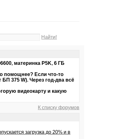
Найти!
Q6600, материнка P5K, 6 ГБ
то помощнее? Если что-то
БП 375 W). Через год-два всё
огорую видеокарту и какую
К списку форумов
пускается загрузка до 20% и в