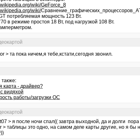
ru.wikipedia.org/wiki/GeForce_8
u.wikipedia.org/wiki/
Сравнение_графических_процессоров_ATI
 GT потребляемая мощность 123 Вт.
70 в режиме простоя 18 Вт, под нагрузкой 108 Вт.
амперметром.
деокартой
tor > та пока ничем,я тебе,кстати,сегодня звонил.
 также:
я карта - драйвер?
 с видяхой
орость работы/загрузки ОС
деокартой
ot07 > я после ночи спал(( завтра выходной, да и долги пора 
r > таблицы это одно, на самом деле карты другие, но я бы 
))