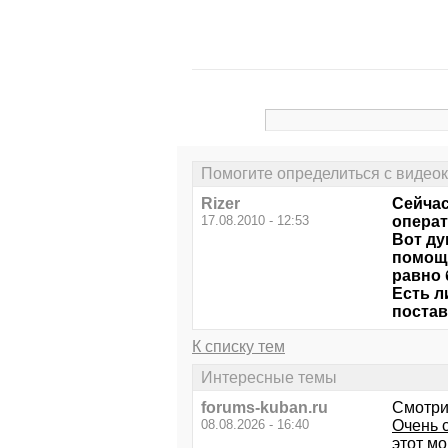
Помогите определиться с видео
Rizer
Сейчас
17.08.2010 - 12:53
операт
Вот ду
помощн
равно 
Есть л
постав
К списку тем
Интересные темы
forums-kuban.ru
Смотри
08.08.2026 - 16:40
Очень 
этот м