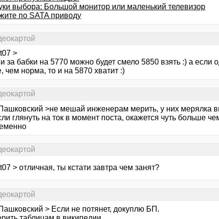
уки выбора: Большой монитор или маленький телевизор
жите по SATA приводу
деокартой
t07 >
и за бабки на 5770 можно будет смело 5850 взять :) а если 
 чем норма, то и на 5870 хватит :)
деокартой
 Пашковский >не мешай инженерам мерить, у них мерялка вы
сли глянуть на ток в момент поста, окажется чуть больше че
еменно
деокартой
ot07 > отличная, ты кстати завтра чем занят?
деокартой
Пашковский > Если не потянет, докуплю БП.
ерить таблицам в википедии