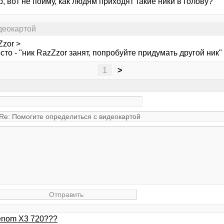
 вот не пойму, как людям приходят такие ники в голову?
деокартой
Zzor >
сто - "ник RazZzor занят, попробуйте придумать другой ник" :)
1
>
enom X3 720???