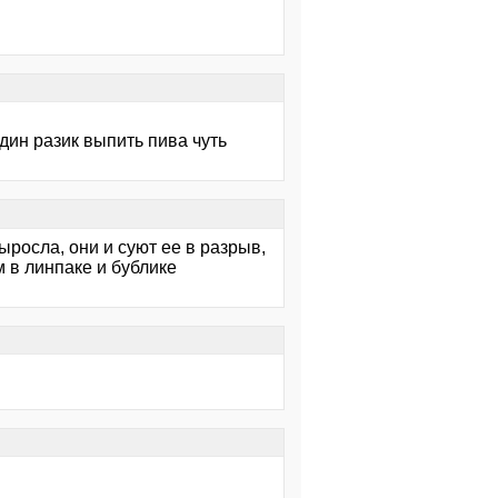
один разик выпить пива чуть
росла, они и суют ее в разрыв,
м в линпаке и бублике