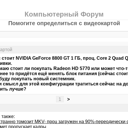
Компьютерный Форум
Помогите определиться с видеокартой
картой
 стоит NVIDIA GeForce 8800 GT 1 ГБ, проц. Core 2 Quad 
ивки.
маю стоит ли покупать Radeon HD 5770 или может что-
ее то придётся ещё менять блок питания (сейчас стоит 
буду покупать новый системник.
и смысл для этой конфигурации тратиться сейчас на д
ить лучше?
1
>
 также:
странно томозит MKV- проц загружен на 90%-переодически о
омет пропускает кадры