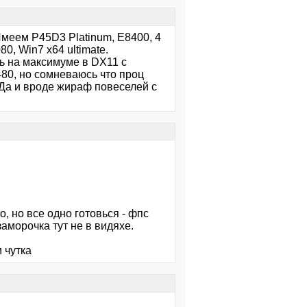
Имеем Р45D3 Platinum, E8400, 4
0, Win7 х64 ultimаtе.
ть на максимуме в DХ11 с
80, но сомневаюсь что проц
 Да и вроде жираф повеселей с
о, но все одно готовься - фпс
аморочка тут не в видяхе.
 чутка