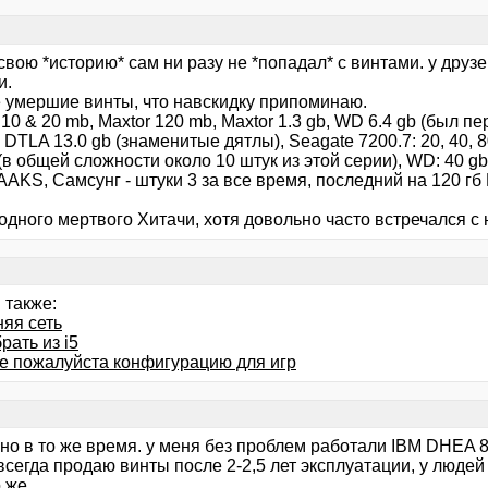
свою *историю* сам ни разу не *попадал* с винтами. у дру
и.
е умершие винты, что навскидку припоминаю.
10 & 20 mb, Maxtor 120 mb, Maxtor 1.3 gb, WD 6.4 gb (был пе
M DTLA 13.0 gb (знаменитые дятлы), Seagate 7200.7: 20, 40, 8
(в общей сложности около 10 штук из этой серии), WD: 40 gb 
AAKS, Самсунг - штуки 3 за все время, последний на 120 гб И
.
и одного мертвого Хитачи, хотя довольно часто встречался с 
 также:
яя сеть
рать из i5
е пожалуйста конфигурацию для игр
о в то же время. у меня без проблем работали IBM DHEA 8.
 всегда продаю винты после 2-2,5 лет эксплуатации, у люд
 же.