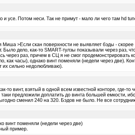
о и усе. Потом неси. Так не примут - мало ли чего там hd tun
я Миша >Если скан поверхности не выявляет бэды - скорее 
. Было дело, как-то SMART-тулзы показывали через раз, что
сь через раз, причем в СЦ я не смог продемонстрировать ко
о, как часы), однако винт поменяли (недели через две). Конт
т их сильно недолюбливаю).
ак-то винт, взятый в одной всем известной конторе, где-то 
 таки предложили доплатить до винта большей емкости, ибо
ыгодно сменил 240 на 320. Бэдов не было. Не все сотрудни
ко винт поменяли (недели через две)
ный пример.