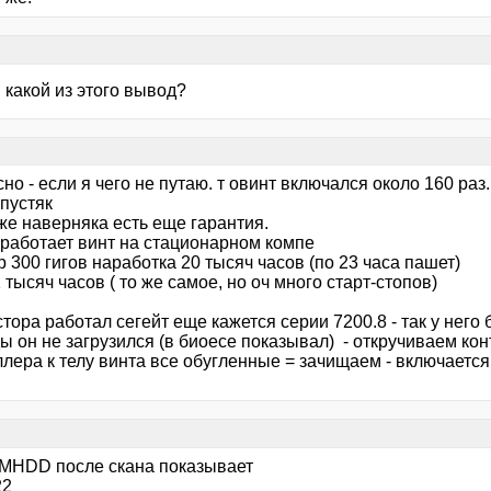
и какой из этого вывод?
но - если я чего не путаю. т овинт включался около 160 раз
пустяк
же наверняка есть еще гарантия.
 работает винт на стационарном компе
 300 гигов наработка 20 тысяч часов (по 23 часа пашет)
 тысяч часов ( то же самое, но оч много старт-стопов)
тора работал сегейт еще кажется серии 7200.8 - так у нег
 он не загрузился (в биоесе показывал) - откручиваем кон
лера к телу винта все обугленные = зачищаем - включается
 MHDD после скана показывает
22