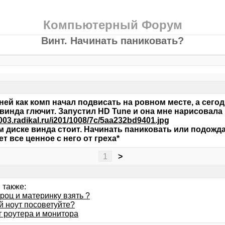
Компьютерный Форум
Винт. Начинать паниковать?
ней как комп начал подвисать на ровном месте, а сегод
винда глючит. Запустил HD Tune и она мне нарисовала
s003.radikal.ru/i201/1008/7c/5aa232bd9401.jpg
м диске винда стоит. Начинать паниковать или подожда
ет все ценное с него от греха*
1
>
 также:
роц и материнку взять ?
й ноут посоветуйте?
т роутера и монитора