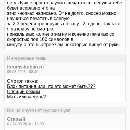
нету. Лучше просто научись печатать в слепую и тебе
будет всеравно что на
этих кнопках написано. Эт не долго, сносно можно
научиться печатать в слепую
за 2-3 недели тренеруясь по часу - 2 в день. Так зато
я на клаву не смотрю,
прикалываю коллег этим ну и конечно печатаю со
скоростью под 100 символов в
минуту, а это быстрее чем некоторые пишут от руки.
Интересные темы
forums-kuban.ru
09.08.2026 - 08:49
Смотри также:
Блок питания или что это может быть???
Спящий режим
Мать или камень?
Re: на ноуте нет русских букв
Старый
6 - 24.03.2010 - 16:33