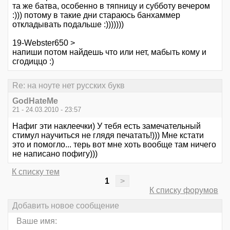
та же батва, особенно в тяпницу и субботу вечером
:))) потому в такие дни стараюсь банхаммер
откладывать подальше :)))))))
19-Webster650 >
напиши потом найдешь что или нет, мабыть кому и
сгодиццо :)
Re: на ноуте нет русских букв
GodHateMe
21 - 24.03.2010 - 23:57
Нафиг эти наклеечки) У тебя есть замечательный
стимул научиться не глядя печатать!))) Мне кстати
это и помогло... терь вот мне хоть вообще там ничего
не написано пофигу)))
К списку тем
1
>
К списку форумов
Добавить новое сообщение
Ваше имя: