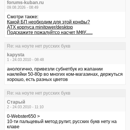
forums-kuban.ru
09.08.2026 - 08:49
Смотри также:
Какой БП необходим для этой конфы?
ATX корпуса minitower/desktop
Подскажите пожалуйтсо насчет МФУ......
Re: на ноуте нет русских букв
kapysta
1 - 24.03.2010 - 08:48
анологично, привезли субнетбук из жапании
наклейки 50-80р во многих ком-магазинах, держуться
хорошо, есть разных цветов
Re: на ноуте нет русских букв
Старый
2 - 24.03.2010 - 11:10
0-Webster650 >
10-ти пальцевый метод рулит, русских букв нету на
клаве