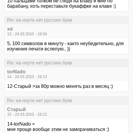
10 пальцами толком не глядя на клаву и мне по
барабану, хоть переставьте букаффке на клаве :)
Re: на ноуте нет русских букв
xd
13 - 24.03.2010 - 19:04
5, 100 символов в минуту - както неубедительно, для
изучения печати вслепую.. ))
Re: на ноуте нет русских букв
torNado
14 - 24.03.2010 - 19:13
12-Старый >за 80р можно менять раз в месяц :)
Re: на ноуте нет русских букв
Старый
15 - 24.03.2010 - 19:22
14-torNado >
мне проще вообще этим не заморачиваться :)