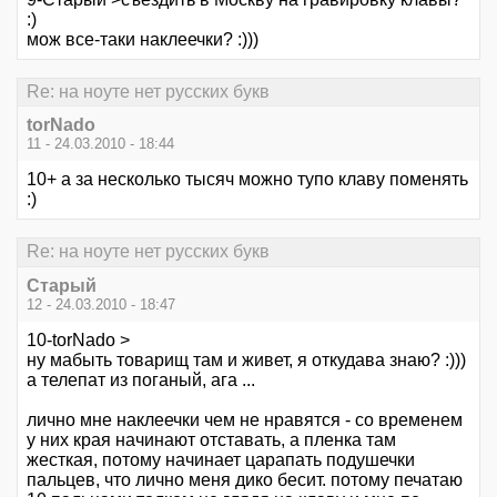
:)
мож все-таки наклеечки? :)))
Re: на ноуте нет русских букв
torNado
11 - 24.03.2010 - 18:44
10+ а за несколько тысяч можно тупо клаву поменять
:)
Re: на ноуте нет русских букв
Старый
12 - 24.03.2010 - 18:47
10-torNado >
ну мабыть товарищ там и живет, я откудава знаю? :)))
а телепат из поганый, ага ...
лично мне наклеечки чем не нравятся - со временем
у них края начинают отставать, а пленка там
жесткая, потому начинает царапать подушечки
пальцев, что лично меня дико бесит. потому печатаю