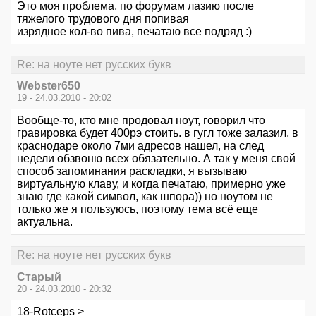
Это моя проблема, по форумам лазию после
тяжелого трудового дня попивая
изрядное кол-во пива, печатаю все подряд :)
Re: на ноуте нет русских букв
Webster650
19 - 24.03.2010 - 20:02
Вообще-то, кто мне продовал ноут, говорил что
гравировка будет 400рэ стоить. в гугл тоже залазил, в
краснодаре около 7ми адресов нашел, на след
недели обзвоню всех обязательно. А так у меня свой
способ запоминания раскладки, я вызываю
виртуальную клаву, и когда печатаю, примерно уже
знаю где какой символ, как шпора)) но ноутом не
только же я пользуюсь, поэтому тема всё еще
актуальна.
Re: на ноуте нет русских букв
Старый
20 - 24.03.2010 - 20:32
18-Rotceps >