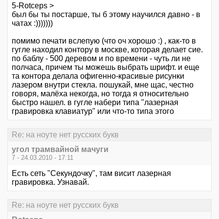
5-Rotceps >
был бы ты постарше, ты б этому научился давно - в
чатах :)))))))
помимо печати вслепую (что оч хорошо :) , как-то в
гугле находил контору в москве, которая делает сие.
по баблу - 500 деревом и по времени - чуть ли не
полчаса, причем ты можешь выбрать шрифт. и еще
та контора делала офигенно-красивые рисунки
лазером внутри стекла. пошукай, мне щас, честно
говоря, малёха некогда, но тогда я относительно
быстро нашел. в гугле набери типа "лазерная
гравировка клавиатур" или что-то типа этого
Re: на ноуте нет русских букв
угол трамвайной мачуги
7 - 24.03.2010 - 17:11
Есть сеть "Секундочку", там висит лазерная
гравировка. Узнавай.
Re: на ноуте нет русских букв