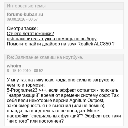
Интересные темы
forums-kuban.ru
09.08.2026 - 08:57
Смотри также:
Отчего летят южники?
usb-накопитель. нужна помощь по выбору
Помогите найти драйвер на звук Realtek ALC850 ?
Re: Залипание клавиш на ноутбуке.
whoim
6 - 15.10.2010 - 08:52
У мну так на ликунсах, когда оно сильно загружено
чем то и тормозит.
5-Programer23 >++, если эффект остается - поискать
"напрягающий" время от времени систему софт. Так
себя вели некоторые версии Agnitum Outpost,
закономерность я не выяснил (или не помню),
правда, на ввод текста я не попадал. Может,
настройки "специальных функций"? Эффект все таки
"ни с того" или постоянен?