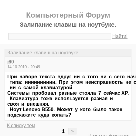
Компьютерный Форум
Залипание клавиш на ноутбуке.
Найти!
Залипание клавиш на ноутбуке.
j60
14.10.2010 - 20:49
При наборе текста вдруг ни с того ни с сего на
типа: ииииииииии. При этом неисправность не с
ни с самой клавиатурой.
Системы пробовал разные стояла 7 сейчас ХР.
Клавиатура тоже используется разная и
своя и внешняя.
Ноут Lenovo B550. Может у кого было такое
подскажите куда копать?
К списку тем
1
>