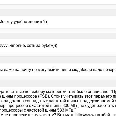
Москву удобно звонить?)
ovvv >вполне, хоть за рубеж)))
ы даже на почту не могу выйти,пиши сюда!если надо вечеро
где-то статью по выбору материнки, там было онаписано: "
а шины процессора (FSB). Стоит учитывать этот параметр п
сора должна совпадать с частотой шины, поддерживаемой 
ер, процессор с частотой шины 800 МГц не будет работать
 процессоры с частотой шины 533 МГц."
 мне определить эту частоту? Вот мать
http://www
.гигабайт.р