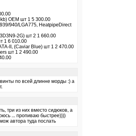
00.00
kb) OEM шт 1 5 300.00
39/940/LGA775, HeatpipeDirect
D3N9-2G) шт 2 1 660.00
 1 6 010.00
-II, (Caviar Blue) шт 1 2 470.00
rs шт 1 2 490.00
40.00
винты по всей длинне морды :) а
т.
ть, три из них вместо сидюков, а
юсь ... пропиваю быстрее))))
 мож автора туда послать