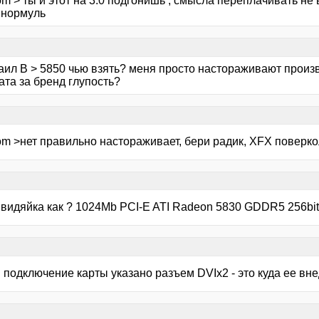
m > ты и этот на 3.0 подгонишь , смысла переплачивать не
 нормуль
аил В > 5850 чью взять? меня просто настораживают произ
ата за бренд глупость?
om >нет правильно настораживает, бери радик, XFX поверко
а видяйка как ? 1024Mb PCI-E ATI Radeon 5830 GDDR5 256bi
 подключение карты указано разъем DVIx2 - это куда ее вн