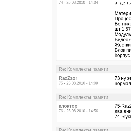
74 - 25.08.2010 - 14:04
а где т
Матери
Процесс
Вентил
шт 1 67
Модуль
Видеок
Жесткий
Блок п
Корпус 
Re: Комплекты памяти
RazZzor
73 ну 
75 - 25.08.2010 - 14:09
нормаль
Re: Комплекты памяти
клоктор
75-RazZ
76 - 25.08.2010 - 14:56
два вни
74-Ыукп
Re: Комплекты памяти