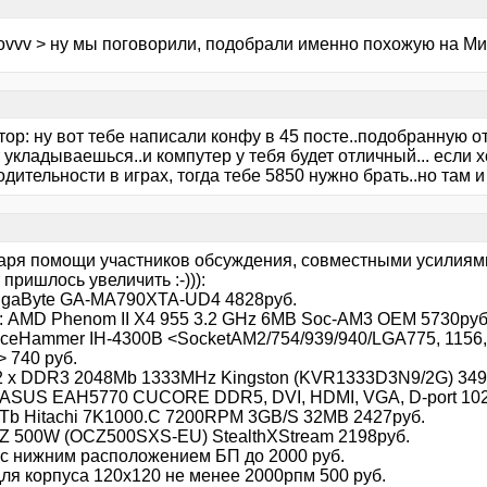
kovvv > ну мы поговорили, подобрали именно похожую на М
ор: ну вот тебе написали конфу в 45 посте..подобранную от
 укладываешься..и компутер у тебя будет отличный... если
дительности в играх, тогда тебе 5850 нужно брать..но там и
аря помощи участников обсуждения, совместными усилия
пришлось увеличить :-))):
igaByte GA-MA790XTA-UD4 4828руб.
: AMD Phenom II X4 955 3.2 GHz 6MB Soc-AM3 OEM 5730руб
 IceHammer IH-4300B <SocketAM2/754/939/940/LGA775, 1156,
> 740 руб.
2 х DDR3 2048Mb 1333MHz Kingston (KVR1333D3N9/2G) 349
 ASUS EAH5770 CUCORE DDR5, DVI, HDMI, VGA, D-port 102
1Tb Hitachi 7K1000.C 7200RPM 3GB/S 32MB 2427руб.
Z 500W (OCZ500SXS-EU) StealthXStream 2198руб.
 с нижним расположением БП до 2000 руб.
для корпуса 120х120 не менее 2000рпм 500 руб.