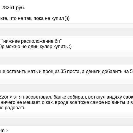
 28261 руб.
те, что не так, пока не купил )))
м "нижнее расположение бп"
0р можно не один кулер купить :)
чше оставить мать и проц из 35 поста, а деньги добавить на 
zor > эт я насоветовал, бапке собирал, воткнул видяху свою
ничего не мешает, о как. вроде все тоже самое но винты и 
не радовать
om >