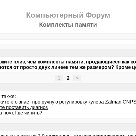
Компьютерный Форум
Комплекты памяти
жите плиз, чем комплекты памяти, продающиеся как к
ются от просто двух линеек тем же размером? Кроме ц
1
2
>
 также:
жите кто знает про ручную регулировку кулера Zalman CN
те поставить диагноз
 ноут. Где чинить?