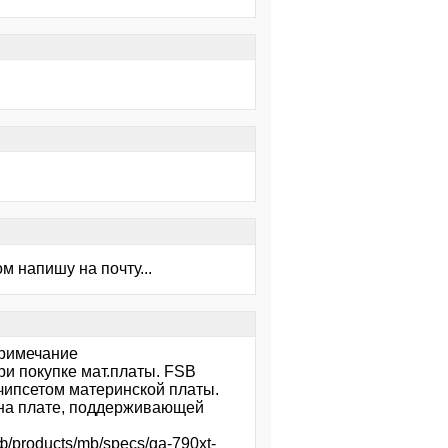
м напишу на почту...
Примечание
ри покупке мат.платы. FSB
чипсетом материнской платы.
 на плате, поддерживающей
ф/products/mb/specs/ga-790xt-