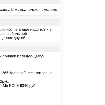
ихаила В мамку, только помоложе
лично...чего ещё надо то? и в
 хочешь большей
 ценник другой.
ми пришли к следующему9
.
1366HeatpipeDirect, тепловые
2руб.
4Mb РCI-E 6346 руб.