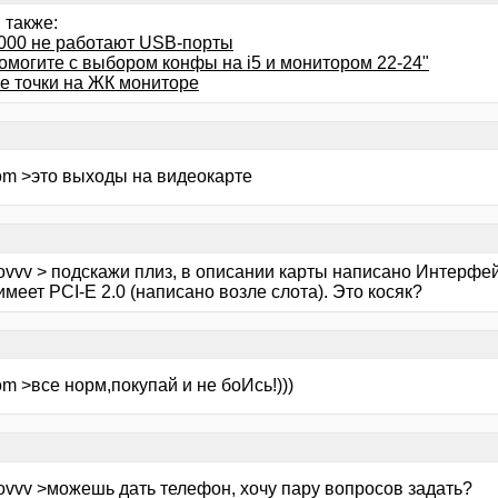
 также:
000 не работают USB-порты
помогите с выбором конфы на i5 и монитором 22-24"
е точки на ЖК мониторе
om >это выходы на видеокарте
ovvv > подскажи плиз, в описании карты написано Интерфейс
имеет PCI-E 2.0 (написано возле слота). Это косяк?
m >все норм,покупай и не боИсь!)))
kovvv >можешь дать телефон, хочу пару вопросов задать?