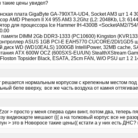
ы такие цены увидел?
нская плата GigaByte GA-790XTA-UD4, Socket AM3 шт 1 4 3
ор AMD Phenom II X4 955 AM3 3.2Ghz (L2: 2048Kb, L3: 6144
ятор для процессора Ice Hammer IH-4300B <SocketAM2/754/9
0.00
 памяти DIMM 2Gb DDR3-1333 (PC10600) Kingston (KVR1333
онтроллер ASUS 1GB PCI-E EAH5770 CUCORE/2DI/1GD5 шт
 диск WD (WD10EALS) 1000GB IntelliPower, 32MB cache, SATA
итания ATX 600W OCZ (600SXS-EU/UN) StealthXStream Game
Floston Topsider Black, ESATA, 25cm FAN, W/O PSU шт 1 2 1
эт решается нормальным корпусом с крепежным местом под 
ный бепе вверху, все же часть воздуха от камня оттягивае
zor > просто у меня сперва один винт, потом два, теперь пя
зу видеокарте мешают ((( а на толковый корпус все не разор
ун > это в Новоросе такие цены(( кстати а у них есть ДНС?