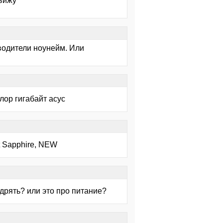
 вижу
водители ноунейм. Или
лор гигабайт асус
t Sapphire, NEW
едрять? или это про питание?