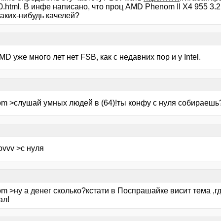
.html. В инфе написано, что проц AMD Phenom II X4 955 3.
каких-нибудь качелей?
AMD уже много лет нет FSB, как с недавних пор и у Intel.
om >слушай умных людей в (64)!ты конфу с нуля собираешь
ovvv >с нуля
om >ну а денег сколько?кстати в Поспрашайке висит тема ,
ал!