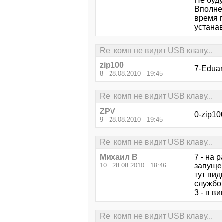
Не буд
Вполне 
время 
устана
Re: комп не видит USB клаву...
zip100
7-Eduar
8 - 28.08.2010 - 19:45
Re: комп не видит USB клаву...
ZPV
0-zip10
9 - 28.08.2010 - 19:45
Re: комп не видит USB клаву...
Михаил В
7 - на
10 - 28.08.2010 - 19:46
запуще
тут вид
службо
3 - в в
Re: комп не видит USB клаву...