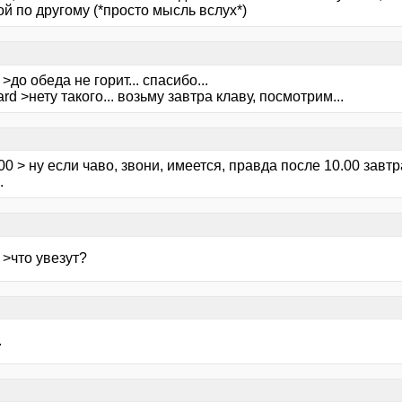
й по другому (*просто мысль вслух*)
>до обеда не горит... спасибо...
rd >нету такого... возьму завтра клаву, посмотрим...
00 > ну если чаво, звони, имеется, правда после 10.00 завт
.
 >что увезут?
.