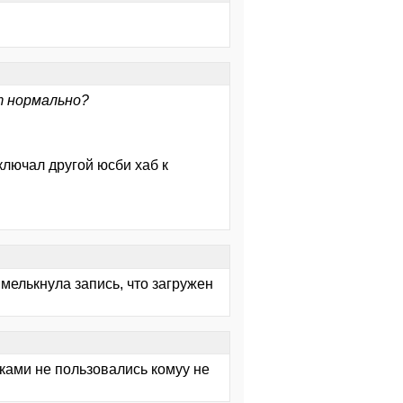
т нормально?
ключал другой юсби хаб к
а мелькнула запись, что загружен
шками не пользовались комуу не