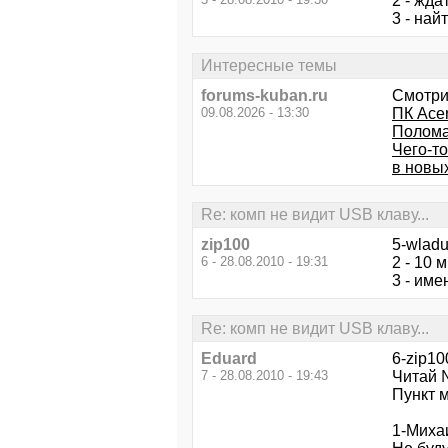
2 - жда
3 - най
Интересные темы
forums-kuban.ru
Смотри
09.08.2026 - 13:30
ПК Acer
Полома
Чего-т
в новых
Re: комп не видит USB клаву...
zip100
5-wladu
6 - 28.08.2010 - 19:31
2 - 10 
3 - име
Re: комп не видит USB клаву...
Eduard
6-zip10
7 - 28.08.2010 - 19:43
Читай 
Пункт м
1-Миха