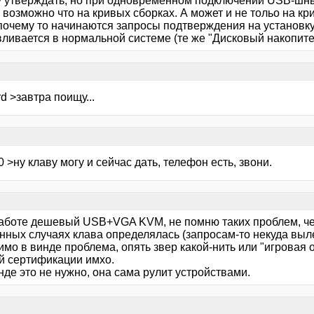
у утверждать, но при одновременном подключении USB-шны
возможно что на кривых сборках. А может и не тольо на кри
почему то начинаются запросы подтверждения на установку 
вливается в нормальной системе (те же "Дисковый накопите
d >завтра поищу...
0 >ну клаву могу и сейчас дать, телефон есть, звони.
 работе дешевый USB+VGA KVM, не помню таких проблем, че
нных случаях клава определялась (запросам-то некуда выле
имо в винде проблема, опять звер какой-нить или "игровая
й сертификации имхо.
инде это не нужно, она сама рулит устройствами.