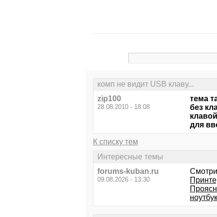
комп не видит USB клаву...
zip100
тема та
28.08.2010 - 18:08
без кл
клавой
для вв
К списку тем
Интересные темы
forums-kuban.ru
Смотри
09.08.2026 - 13:30
Принте
Проясн
ноутбу