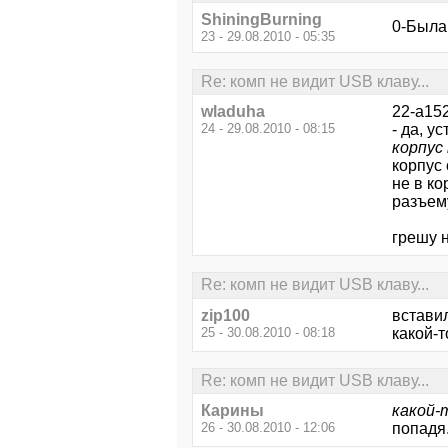
ShiningBurning
0-Была 
23 - 29.08.2010 - 05:35
Re: комп не видит USB клаву...
wladuha
22-a15
24 - 29.08.2010 - 08:15
- да, у
корпус
корпус 
не в ко
разъем
грешу 
Re: комп не видит USB клаву...
zip100
вставил
25 - 30.08.2010 - 08:18
какой-т
Re: комп не видит USB клаву...
Карины
какой-
26 - 30.08.2010 - 12:06
попадя