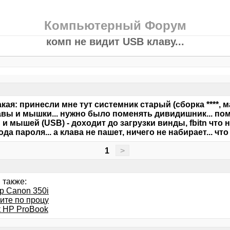
Компьютерный Форум
комп не видит USB клаву...
кая: принесли мне тут системник старый (сборка ****, мат
авы и мышки... нужно было поменять дивидишник... пом
 и мышей (USB) - доходит до загрузки винды, fbitn что
ода пароля... а клава не пашет, ничего не набирает... ч
1
>
 также:
р Canon 350i
ите по процу
к HP ProBook