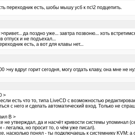
ть переходник есть, шобы мышу усб к пс\2 подцепить.
>привет... да поздно уже... завтра позвоню... хоть встретимся.
в отпуск и не подъехал...
ереходник есть, а вот для клавы нет...
00 >ну вдруг горит сегодня, могу отдать клаву, она мне не
0 >
 если есть что то, типа LiveCD с возможностью редактирова
ться с него и сделать автоматический вход. Только не спра
аил В >
е не утверждал, да и насчёт кривости системы упоминал (с
 - легалка, но просит то, о чём уже писал).
же, насколько понял - ты подключаешь к системнику KVM; а