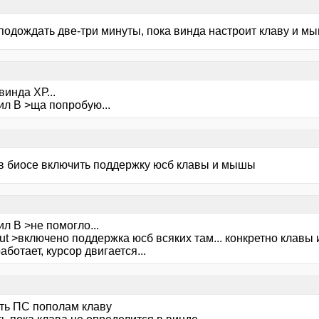
подождать две-три минуты, пока винда настроит клаву и мы
винда ХР...
ил В >ща попробую...
в биосе включить поддержку юсб клавы и мышы
л В >не помогло...
ut >включено поддержка юсб всяких там... конкретно клавы и
ботает, курсор двигается...
ать ПС пополам клаву