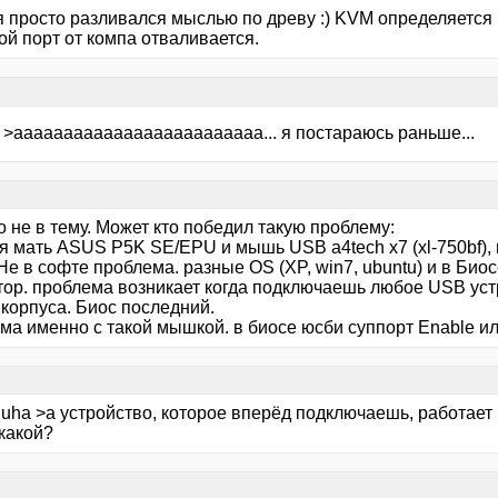
 я просто разливался мыслью по древу :) KVM определяется
ой порт от компа отваливается.
 >ааааааааааааааааааааааааа... я постараюсь раньше...
 не в тему. Может кто победил такую проблему:
я мать ASUS P5K SE/EPU и мышь USB a4tech x7 (xl-750bf),
е в софте проблема. разные OS (XP, win7, ubuntu) и в Биос
тор. проблема возникает когда подключаешь любое USB уст
 корпуса. Биос последний.
а именно с такой мышкой. в биосе юсби суппорт Enable или
duha >а устройство, которое вперёд подключаешь, работае
какой?