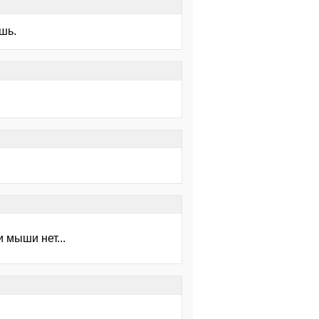
шь.
 мыши нет...