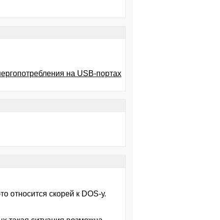
нергопотребления на USB-портах
это относится скорей к DOS-у.