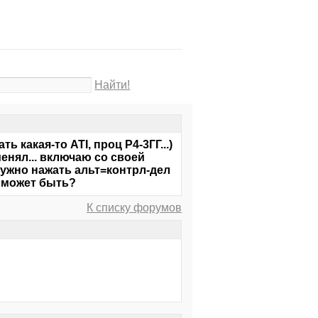
Найти!
ь какая-то ATI, проц Р4-3ГГ...)
енял... включаю со своей
 нужно нажать альт=контрл-дел
то может быть?
К списку форумов