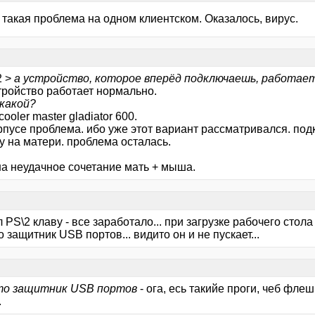
такая проблема на одном клиентском. Оказалось, вирус.
2 >
а устройство, которое вперёд подключаешь, работае
стройство работает нормально.
 какой?
cooler master gladiator 600.
рпусе проблема. ибо уже этот вариант рассматривался. под
у на матери. проблема осталась.
на неудачное сочетание мать + мыша.
 PS\2 клаву - все заработало... при загрузке рабочего стол
о защитник USB портов... видито он и не пускает...
то защитник USB портов
- ога, есь такийе проги, чеб фле
.