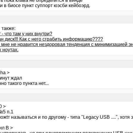
ть пока клава не определится в винде
ти в биосе пункт суппорт юэсби кейбоэрд.
 также:
 - что там у них внутри?
н диск!!! Как с него сграбить информацию????
о мне не нравится нездоровая тенденция с минимизацией э
 ноутах.
ha >
минут ждал
нно такого пункта нет...
0 >
№5 п.1
ожtт называться и по другому - типа "Legacy USB ....", хотя 
ил В >