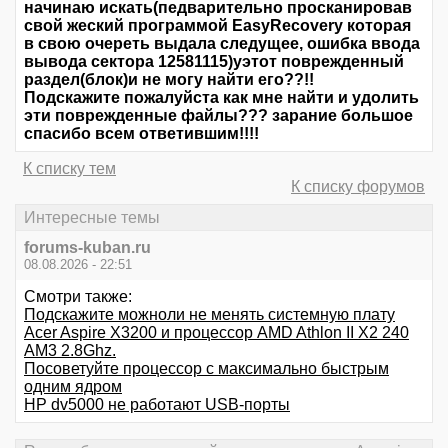
начинаю искать(педварительно просканировав
свой жеский программой EasyRecovery которая
в свою очереть выдала следущее, ошибка ввода
вывода сектора 12581115)yэтот поврежденный
раздел(блок)и не могу найти его??!!
Подскажите пожалуйста как мне найти и удолить
эти поврежденные файлы??? зарание большое
спасибо всем ответившим!!!!
К списку тем
К списку форумов
Интересные темы
forums-kuban.ru
08.08.2026 - 22:51
Смотри также:
Подскажите можноли не менять системную плату
Acer Aspire X3200 и процессор AMD Athlon II X2 240
AM3 2.8Ghz.
Посоветуйте процессор с максимально быстрым
одним ядром
HP dv5000 не работают USB-порты