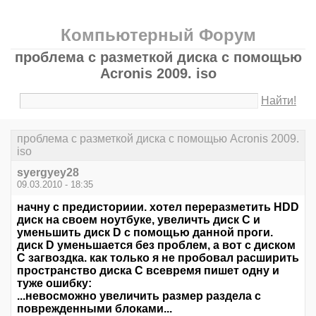
Компьютерный Форум
проблема с разметкой диска с помощью
Acronis 2009. iso
Найти!
проблема с разметкой диска с помощью Acronis 2009.
iso
syergyey28
09.03.2010 - 18:35
начну с предисториии. хотел переразметить HDD
диск на своем ноутбуке, увеличть диск С и
уменьшить диск D с помощью данной проги.
диск D уменьшается без проблем, а вот с диском
С загвоздка. как только я не пробовал расширить
пространство диска С всевремя пишет одну и
туже ошибку:
...невосможно увеличить размер раздела с
поврежденными блоками...