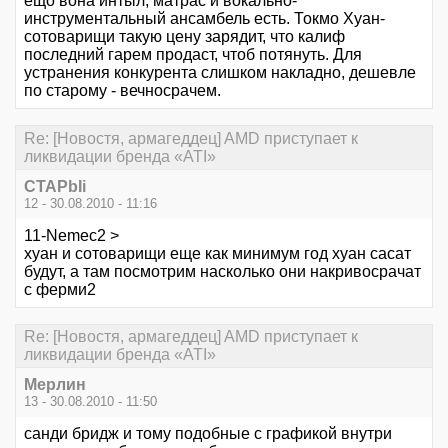
ещо вона интыл, матрас и вокально-
инструментальный ансамбель есть. Токмо Хуан-
сотоварищи такую цену зарядит, что калиф
последний гарем продаст, чтоб потянуть. Для
устранения конкурента слишком накладно, дешевле
по старому - вечносрачем.
Re: [Новостя, армагеддец] AMD приступает к
ликвидации бренда «ATI»
CTAPbIi
12 - 30.08.2010 - 11:16
11-Nemec2 >
хуан и сотоварищи еще как минимум год хуан сасат
будут, а там посмотрим насколько они накривосрачат
с ферми2
Re: [Новостя, армагеддец] AMD приступает к
ликвидации бренда «ATI»
Мерлин
13 - 30.08.2010 - 11:50
санди бридж и тому подобные с графикой внутри