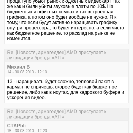
проца тупо убьют рынок бюджетных видеокарт, так
же как и были убиты звуковые платы по 10$. На
бюджетных и офисных компах и так встроенная
графика, а потом оно будет вообще не нужно. Я к
тому, что если будут активно наращивать графику
внутри процессора, то будет интересно, а если чисто
как бюджетное решение, то расклад на рынке не
изменится.
Re: [Новостя, армагеддец] AMD приступает к
ликвидации бренда «ATI»
Михаил В
14 - 30.08.2010 - 12:10
13 - наращивать будет сложно, тепловой пакет в
карман не спрячешь, скорее будет как бюджетное
решение, либо как в ноутах, для кадрового буфера и
ускорения видео.
Re: [Новостя, армагеддец] AMD приступает к
ликвидации бренда «ATI»
CTAPbIi
15 - 30.08.2010 - 12:20