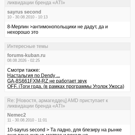
ликвидации бренда «ATI»
sayrus second
10 - 30.08.2010 - 10:13
8-Мерлин >антимонопольщики не дадут, да и
нехорошо это
Интересные темы
forums-kuban.ru
08.08.2026 - 02:25
Смотри также:
Настальгия по Dendy ...
GA-8S661FXM-RZ не работает звук
OFF. iТоги года. (в рамках программы Уголок Ужоса)
Re: [Новостя, армагеддец] AMD приступает к
ликвидации бренда «ATI»
Nemec2
11 - 30.08.2010 - 11:01
10-sayrus second > Та ладно, для блезиру на рынке