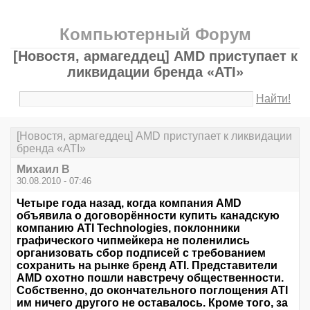
Компьютерный Форум
[Новостя, армагеддец] AMD приступает к
ликвидации бренда «ATI»
Найти!
[Новостя, армагеддец] AMD приступает к ликвидации
бренда «ATI»
Михаил В
30.08.2010 - 07:46
Четыре года назад, когда компания AMD
объявила о договорённости купить канадскую
компанию ATI Technologies, поклонники
графического чипмейкера не поленились
организовать сбор подписей с требованием
сохранить на рынке бренд ATI. Представители
AMD охотно пошли навстречу общественности.
Собственно, до окончательного поглощения ATI
им ничего другого не оставалось. Кроме того, за