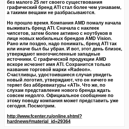
без малого 25 лет своего существования
графический бренд ATI стал более чем узнаваем,
а такими вещами не разбрасываются.
Но прошло время. Компания AMD помалу начала
выживать бренд ATI. Сначала с наклеек
чипсетов, затем более активно с ноутбуков в
лице новых мобильных брендов AMD Vision.
Рано или поздно, надо понимать, бренд ATI так
или иначе был бы убран. И вот, этот день близок,
утверждают многочисленные западные
источники. С графической продукции AMD
вскоре исчезнет имя ATI. Сохранится только
название торговой марки «Radeon».
Счастливцы, удостоившиеся случая увидеть
новый логотип, утверждают, что он ничего не
теряет без аббревиатуры «ATI». Что же, по
слухам представление нового бренда ждать
совсем недолго. Официальное сообщение по
этому поводу компания может представить уже
сегодня. Посмотрим.
http://www.fcenter.ru/online.shtml?
hardnews#material_id=29364