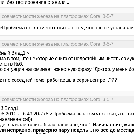
и без тестирования ставили...
й совместимости железа на платформах Core i3-5-7
>Проблема не в том что стоит, а в том, что оно не устанавли
й совместимости железа на платформах Core i3-5-7
бный Влад1 >
ма в том, что некоторые считают недостойным читать саму
ется в №6.
о ситуация напоминает известную фразу "Доктор, у меня бо
я по соседней теме, работаешь в сервицентре...???
й совместимости железа на платформах Core i3-5-7
й Влад1
.08.2010 - 16:43 20-778 >Проблема не в том что стоит, а в том
навливается!))
де в начале топика было написано, что "..
Изначально, ма
ли исправно, примерно пару недель... но все до месяца