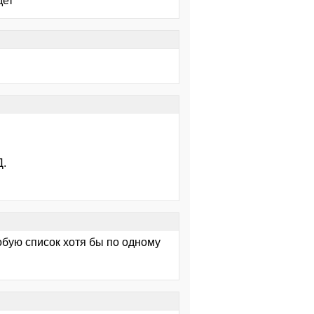
дет
Д.
робую список хотя бы по одному