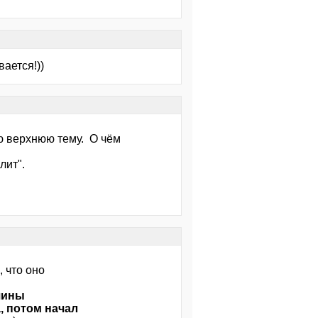
вается!))
ю верхнюю тему. О чём
лит".
, что оно
шины
, потом начал