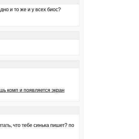
дно и то же и у всех биос?
шь комп и появляется экран
итать, что тебе синька пишет? по