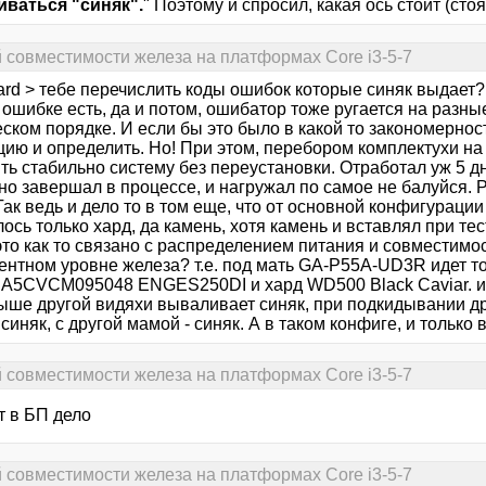
ваться "синяк".
" Поэтому и спросил, какая ось стоит (стоя
й совместимости железа на платформах Core i3-5-7
rd > тебе перечислить коды ошибок которые синяк выдает? 
ошибке есть, да и потом, ошибатор тоже ругается на разные
еском порядке. И если бы это было в какой то закономерно
цию и определить. Но! При этом, перебором комплектухи н
ть стабильно систему без переустановки. Отработал уж 5 д
но завершал в процессе, и нагружал по самое не балуйся. 
Так ведь и дело то в том еще, что от основной конфигураци
ось только хард, да камень, хотя камень и вставлял при тес
это как то связано с распределением питания и совместимо
ентном уровне железа? т.е. под мать GA-P55A-UD3R идет то
 A5CVCM095048 ENGES250DI и хард WD500 Black Caviar. и т
ыше другой видяхи вываливает синяк, при подкидывании дру
 синяк, с другой мамой - синяк. А в таком конфиге, и только 
й совместимости железа на платформах Core i3-5-7
т в БП дело
й совместимости железа на платформах Core i3-5-7