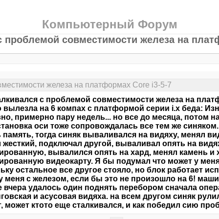
Компьютерный Форум
с проблемой совместимости железа на платф
вместимости железа на платформах Core i3-5-7
алкивался с проблемой совместимости железа на платф
 вылезла на 6 компах с платформой серии i.x беда: И
но, примерно пару недель... но все до месяца, потом н
тановка оси тоже сопровождалась все тем же синяком.
 память, тогда синяк вываливался на видяху, менял вид
 жесткий, подключал другой, вываливал опять на видях
ированную, вывалился опять на хард, менял камень и 
ированную видеокарту. Я бы подумал что может у меня 
ьку остальное все другое стояло, но блок работает ис
 у меня с железом, если бы это не произошло на 6! машин
е вчера удалось один поднять перебором сначала опе
говская и асусовая видяха. на всем другом синяк рули
т, может ктото еще сталкивался, и как победил сию пр