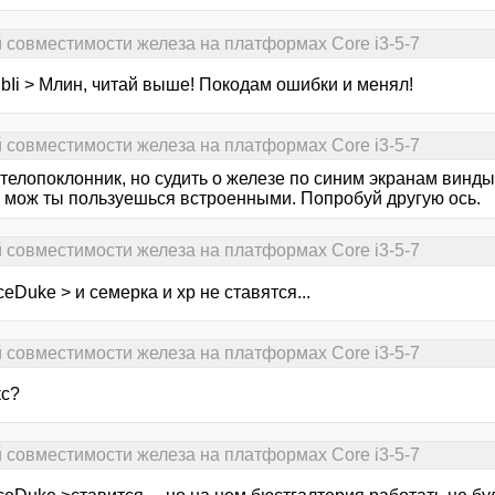
й совместимости железа на платформах Core i3-5-7
bIi > Млин, читай выше! Покодам ошибки и менял!
й совместимости железа на платформах Core i3-5-7
телопоклонник, но судить о железе по синим экранам винды
а мож ты пользуешься встроенными. Попробуй другую ось.
й совместимости железа на платформах Core i3-5-7
eDuke > и семерка и хр не ставятся...
й совместимости железа на платформах Core i3-5-7
кс?
й совместимости железа на платформах Core i3-5-7