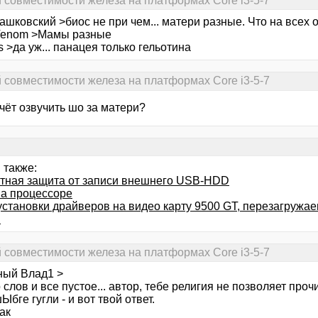
й совместимости железа на платформах Core i3-5-7
ашковский >биос не при чем... матери разные. Что на всех о
Venom >Мамы разные
s >да уж... панацея только гельотина
й совместимости железа на платформах Core i3-5-7
чёт озвучить шо за матери?
 также:
тная защита от записи внешнего USB-HDD
на процессоре
установки драйверов на видео карту 9500 GT, перезагружае
!
й совместимости железа на платформах Core i3-5-7
ный Влад1 >
 слов и все пустое... автор, тебе религия не позволяет проч
Ыбге гугли - и вот твой ответ.
так