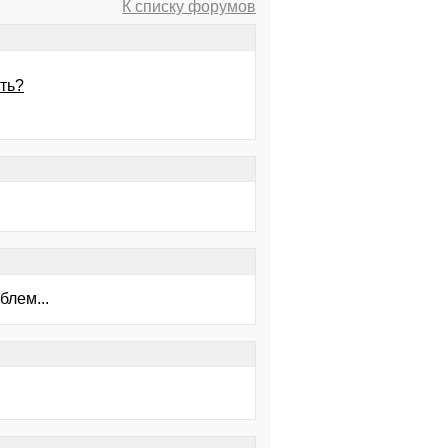
К списку форумов
ть?
блем...