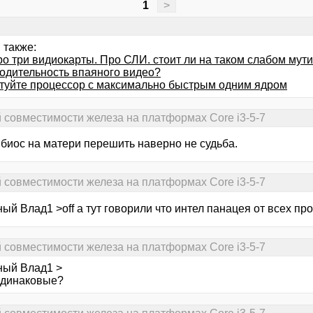
1
>
 также:
о три видиокарты. Про СЛИ. стоит ли на таком слабом мути
одительность впаяного видео?
туйте процессор с максимально быстрым одним ядром
й совместимости железа на платформах Core i3-5-7
 биос на матери перешить наверно не судьба.
й совместимости железа на платформах Core i3-5-7
ый Влад1 >off а тут говорили что интел панацея от всех про
й совместимости железа на платформах Core i3-5-7
ный Влад1 >
динаковые?