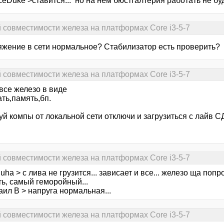
eDuke >ставится... но на нем бюстгалтерия работать не бу
й совместимости железа на платформах Core i3-5-7
яжение в сети нормальное? Стабилизатор есть проверить?
й совместимости железа на платформах Core i3-5-7
все железо в виде
ать,память,бп.
й компы от локальной сети отключи и загрузиться с лайв С
й совместимости железа на платформах Core i3-5-7
uha > с лива не грузится... зависает и все... железо ща поп
ь, самый геморойный...
ил В > напруга нормальная...
й совместимости железа на платформах Core i3-5-7