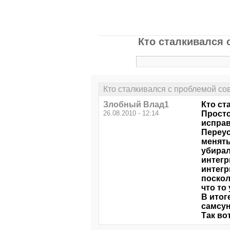
Кто сталкивался 
Кто сталкивался с проблемой со
Злобный Влад1
Кто ст
26.08.2010 - 12:14
Просто
исправ
Переус
менять
убирал
интегр
интегр
поскол
что то
В итог
самсун
Так во