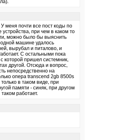
ла).
У меня почти все пост коды по
 устройства, при чем в каком то
сти, можно было бы выяснить
а одной машине удалось
ней, вырубал и питалово, и
Работает. С остальными пока
и с которой пришел системник,
тах другой. Отсюда и вопрос,
сть непосредственно на
лько опера transcend 2gb 8500s
олько в таком виде, при
гой памяти - синяк, при другом
в таком работает.