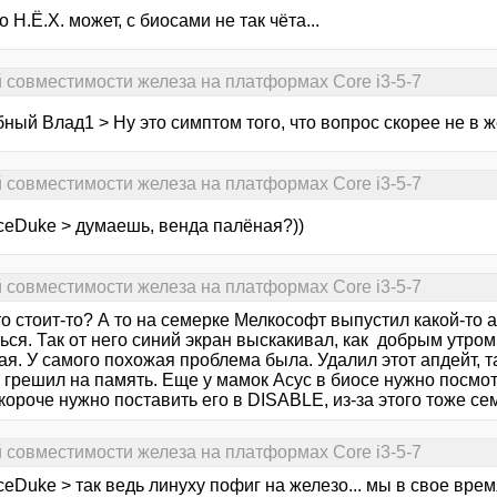
о Н.Ё.Х. может, с биосами не так чёта...
й совместимости железа на платформах Core i3-5-7
ный Влад1 > Ну это симптом того, что вопрос скорее не в 
й совместимости железа на платформах Core i3-5-7
ceDuke > думаешь, венда палёная?))
й совместимости железа на платформах Core i3-5-7
то стоит-то? А то на семерке Мелкософт выпустил какой-то а
ься. Так от него синий экран выскакивал, как добрым утро
я. У самого похожая проблема была. Удалил этот апдейт, т
 грешил на память. Еще у мамок Асус в биосе нужно посмотр
 короче нужно поставить его в DISABLE, из-за этого тоже с
й совместимости железа на платформах Core i3-5-7
eDuke > так ведь линуху пофиг на железо... мы в свое вре