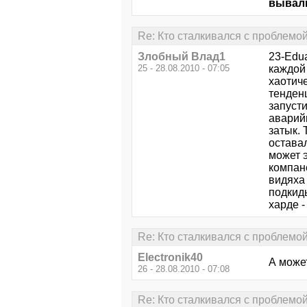
вывали
Re: Кто сталкивался с проблемо
Злобный Влад1
23-Edua
25 - 28.08.2010 - 07:05
каждой 
хаотич
тенден
запусти
аварий
затык. 
оставал
может 
компан
видяха
подкид
харде -
Re: Кто сталкивался с проблемо
Electronik40
А може
26 - 28.08.2010 - 07:08
Re: Кто сталкивался с проблемо