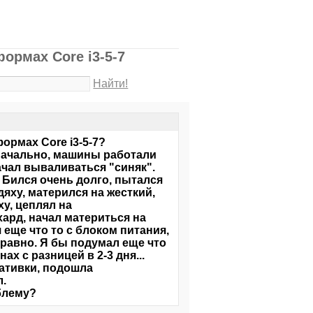
ормах Core i3-5-7
Найти!
ормах Core i3-5-7?
значально, машины работали
ачал вываливаться "синяк".
 Бился очень долго, пытался
яху, матерился на жесткий,
у, цеплял на
хард, начал материться на
еще что то с блоком питания,
правно. Я бы подумал еще что
ах с разницей в 2-3 дня...
ративки, подошла
л.
облему?