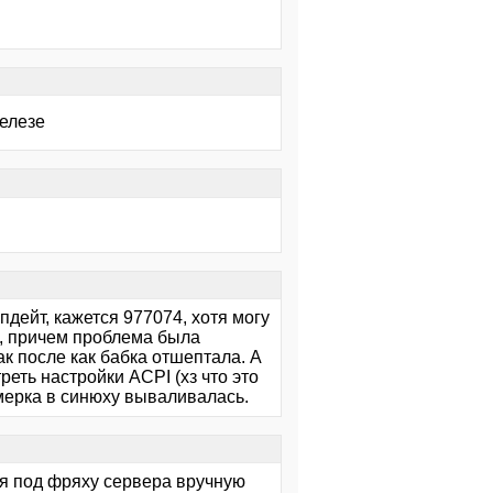
железе
пдейт, кажется 977074, хотя могу
м, причем проблема была
ак после как бабка отшептала. А
еть настройки ACPI (хз что это
емерка в синюху вываливалась.
мя под фряху сервера вручную