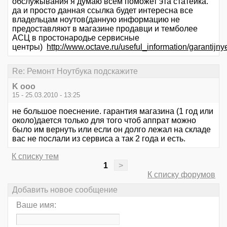
обслужывания я думаю всем поможет эта статейка.
да и просто данная ссылка будет интересна все
владельцам ноутов(данную информацию не
предоставляют в магазине продавци и темболее
АСЦ в простонародье сервисные
центры)
http://www.octave.ru/useful_information/garantij
Re: Ремонт Ноутбука подскажите
K ooo
15 - 25.03.2010 - 13:25
не большое поеснение. гарантия магазина (1 год или
около)дается только для того чтоб аппрат можно
было им вернуть или если он долго лежал на складе
вас не послали из сервиса а так 2 года и есть.
К списку тем
1
>
К списку форумов
Добавить новое сообщение
Ваше имя: