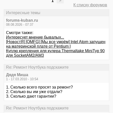
1
>
К списку форумов
Интересные темы
forums-kuban.ru
08.08.2026 - 07:37
Смотри также:
Интересует мнение бывалых...
[НовостЯ] [OMFG] [Мы все умрём] Intel Atom запущен
на материнской плате от Pentium I
Куплю крепления для кулера Thermaltake MiniTyp 90
для SocketAM2/AM3
Re: Ремонт Ноутбука подскажите
Дядя Миша
1 - 17.03.2010 - 10:54
1. Сколько всего просят за ремонт?
2. Сколько вы им уже отдали?
3. Сколько дают гарантии?
Re: Ремонт Ноутбука подскажите