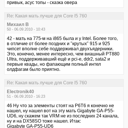
привык, асус топы - сказка овера
Re: Какая мать лучше для Core I5 760
Михаил В
50 - 06.09.2010 - 10:43
42 - мать на 775-м на i865 была и у Intel. Более того,
в отличие от более поздних и "крутых" 915 и 925
чипсет вполне себе поддерживал двухъядерники.
Это, конечно, менее интересно, чем виашный PT880
Ultra, поддерживавший ещё и pci-e, ddr2, sata2 и
первые квады, но фапающим полный интел
олдфагам было приятно.
Re: Какая мать лучше для Core I5 760
Electronik40
51 - 06.09.2010 - 16:23
46 Ну что за элементы стоят на P6T6 я конечно не
нашел, ну нашел вот на эту мать Gigabyte GA-P55-
UD6, ну скажем так VRM не из последних 24 канала,
ну и на DX58SO тоже нашел. Итак:
Gigabyte GA-P55-UD6