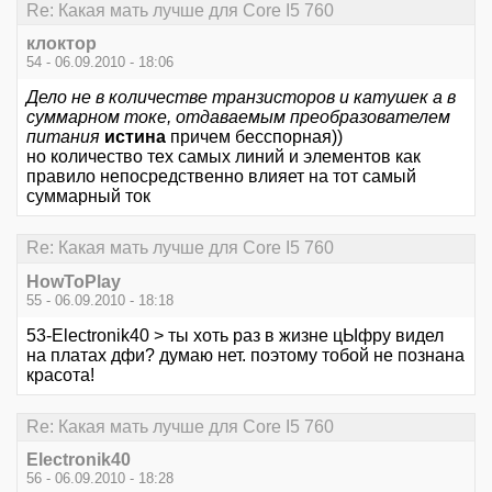
Re: Какая мать лучше для Core I5 760
клоктор
54 - 06.09.2010 - 18:06
Дело не в количестве транзисторов и катушек а в
суммарном токе, отдаваемым преобразователем
питания
истина
причем бесспорная))
но количество тех самых линий и элементов как
правило непосредственно влияет на тот самый
суммарный ток
Re: Какая мать лучше для Core I5 760
HowToPlay
55 - 06.09.2010 - 18:18
53-Electronik40 > ты хоть раз в жизне цЫфру видел
на платах дфи? думаю нет. поэтому тобой не познана
красота!
Re: Какая мать лучше для Core I5 760
Electronik40
56 - 06.09.2010 - 18:28