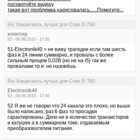
посоветуйте видяху
такая вот проблемка нарисовалась......Помогите...
Re: Какая мать лучше для Core I5 760
клоктор
52 - 06.09.2010 - 17:26
51-Electronik40 > не вижу трагедии если там шесть
фаз и 24 линии суммарно, и провалы с более
сильным процем 0,02В (но не на i5) так же
провалами то и не назовёшь
Re: Какая мать лучше для Core I5 760
Electronik40
53 - 06.09.2010 - 17:40
52 Я же не говорю что 24 канала это плохо, но выше
было написано, раз 6 фаз то просадки
гарантированы. Дело не в количестве транзисторов
и катушек а в суммарном токе, отдаваемым
преобразователем питания.