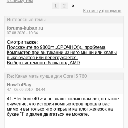
К списку тем
1
2
>
К списку форумов
Интересные темы
forums-kuban.ru
07.08.2026 - 10:34
Смотри также:
Подскажите по 9800гт...СРОЧНО)))...проблема
Компьютер при вытикании из него мыши или клавы
выключается или перегружается.
Выбор системного блока под АМD
Re: Какая мать лучше для Core I5 760
HowToPlay
47 - 06.09.2010 - 04:44
41-Electronik40 > я не знаю сколько вам лет, но такое
очучение, что история компьютеров прошла вас
мимо и вы только что открыли каталог железок на
букве "I" и далее двигаться не можете.