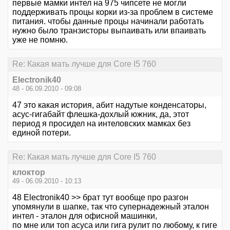
первые мамки интел на 975 чипсете не могли
поддерживать процы корки из-за проблем в системе
питания. чтобы данные процы начинали работать
нужно было транзисторы выпаивать или впаивать
уже не помню.
Re: Какая мать лучше для Core I5 760
Electronik40
48 - 06.09.2010 - 09:08
47 это какая история, абит надутые конденсаторы,
асус-гигабайт флешка-дохлый южник, да, этот
период я просидел на интеловских мамках без
единой потери.
Re: Какая мать лучше для Core I5 760
клоктор
49 - 06.09.2010 - 10:13
48 Electronik40 >> брат тут вообще про разгон
упомянули в шапке, так что супернадежный эталон
интел - эталон для офисной машинки,
по мне или топ асуса или гига рулит по любому, к гиге