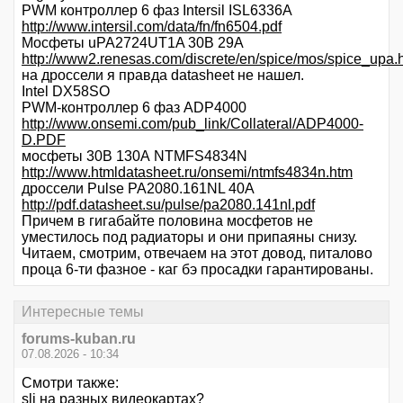
PWM контроллер 6 фаз Intersil ISL6336A
http://www.intersil.com/data/fn/fn6504.pdf
Мосфеты uPA2724UT1A 30В 29A
http://www2.renesas.com/discrete/en/spice/mos/spice_upa.
на дроссели я правда datasheet не нашел.
Intel DX58SO
PWM-контроллер 6 фаз ADP4000
http://www.onsemi.com/pub_link/Collateral/ADP4000-
D.PDF
мосфеты 30В 130А NTMFS4834N
http://www.htmldatasheet.ru/onsemi/ntmfs4834n.htm
дроссели Pulse PA2080.161NL 40А
http://pdf.datasheet.su/pulse/pa2080.141nl.pdf
Причем в гигабайте половина мосфетов не
уместилось под радиаторы и они припаяны снизу.
Читаем, смотрим, отвечаем на этот довод, питалово
проца 6-ти фазное - каг бэ просадки гарантированы.
Интересные темы
forums-kuban.ru
07.08.2026 - 10:34
Смотри также:
sli на разных видеокартах?