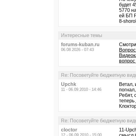
будет 
5770 на
ей БП F
8-shoro
Интересные темы
forums-kuban.ru
Смотри
06.08.2026 - 07:43
Вопрос 
Видеок
вопрос
Re: Посоветуйте бюджетную видю
Upchk
Ветал, 
11 - 06.09.2010 - 14:46
погнал,
Ребят, 
теперь 
Клоктор
Re: Посоветуйте бюджетную видю
cloctor
11-Upch
12 - 06.09.2010 - 15:00
смысл 