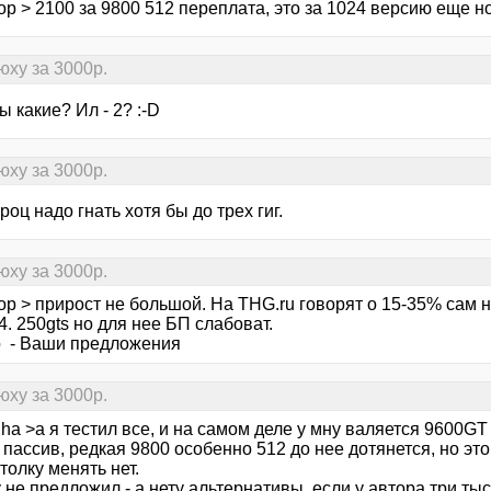
ор > 2100 за 9800 512 переплата, это за 1024 версию еще 
ху за 3000р.
ры какие? Ил - 2? :-D
ху за 3000р.
роц надо гнать хотя бы до трех гиг.
ху за 3000р.
ор > прирост не большой. На THG.ru говорят о 15-35% сам н
. 250gts но для нее БП слабоват.
р - Ваши предложения
ху за 3000р.
ha >а я тестил все, и на самом деле у мну валяется 9600GT
пассив, редкая 9800 особенно 512 до нее дотянется, но это
толку менять нет.
не предложил - а нету альтернативы, если у автора три тыс