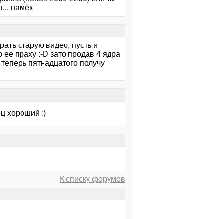
... намёк
рать старую видео, пусть и
р ее праху :-D зато продав 4 ядра
т теперь пятнадцатого получу
ец хороший :)
К списку форумов