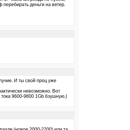
ф перебирать деньги на ветер.
ппучие. И ты свой проц уже
практически невозможно. Вот
и тока 9600-9800 1Gb бэушную.)
рахле (новое 2000-2200) или та