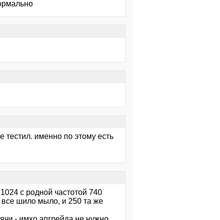
нормально
е тестил. именно по этому есть
 1024 с родной частотой 740
 все шило мыло, и 250 та же
ячи - имхо апгрейда не нужно,