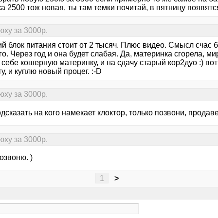
а 2500 тож новая, ты там темки почитай, в пятницу появятся
ху за 3000р.
 блок питания стоит от 2 тысяч. Плюс видео. Смысл счас б
о. Через год и она будет слабая. Да, материнка сгорела, ми
 себе кошерную материнку, и на сдачу старый кор2дуо :) во
у, и куплю новый процег. :-D
ху за 3000р.
дсказать на кого намекает клоктор, только позвони, продав
ху за 3000р.
озвоню. )
1
>