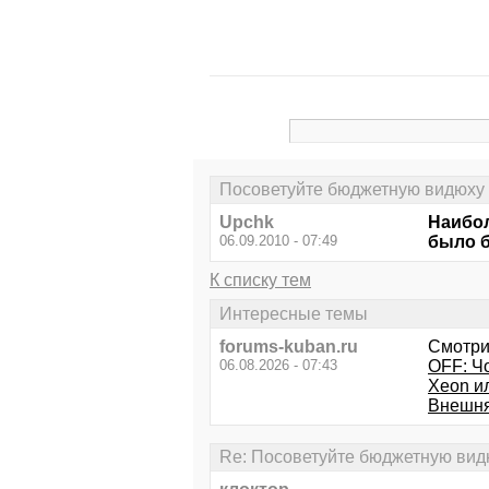
Посоветуйте бюджетную видюху 
Upchk
Наибол
06.09.2010 - 07:49
было б
К списку тем
Интересные темы
forums-kuban.ru
Смотри
06.08.2026 - 07:43
OFF: Чо
Xeon ил
Внешня
Re: Посоветуйте бюджетную видю