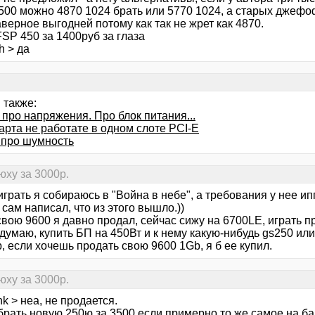
4500 можно 4870 1024 брать или 5770 1024, а старых джефо
верное выгодней потому как так не жрет как 4870.
SP 450 за 1400руб за глаза
h > да
 также:
про напряжения. Про блок питания...
арта не работате в одном слоте PCI-E
 про шумность
ху за 3000р.
играть я собираюсь в "Война в небе", а требования у нее и
 сам написал, что из этого вышло.))
свою 9600 я давно продал, сейчас сижу на 6700LE, играть 
думаю, купить БП на 450Вт и к нему какую-нибудь gs250 ил
, если хочешь продать свою 9600 1Gb, я б ее купил.
ху за 3000р.
k > неа, не продается.
брать новую 250ю за 3500 если примерно то же самое на ба