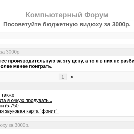
Компьютерный Форум
Посоветуйте бюджетную видюху за 3000р.
за 3000р.
ее производительную за эту цену, а то я в них не разб
олее менее поиграть.
1
>
 также:
та я очкую продувать...
и i5-750
я звуковая карта "фонит".
ху за 3000р.