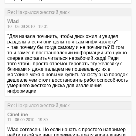
Re: Накрылся жесткий диск
Wlad
10 - 06.09.2010 - 19:01
"Для начала починить, чтобы диск ожил и увидел
разделы а если они целы то я сам инфу извлеку"
- так почему бы тогда самому и не починить? В том
то и замес в восстановлении информации что нужно
сперва заставить читаться нерабочий хард! Ради
того чтобы просто отремонтировать эту железяку с
блинами я даже пальцем не пошевельну, их в
магазине можно новыми купить зачастую на порядок
дешевле чем стоит восстановить работоспособность
умершего жесткого диска для извлечения
информации.
Re: Накрылся жесткий диск
CineLine
11 - 06.09.2010 - 19:39
Wlad согласен. Но если начать с простого например
найти такой же винт перекинуть плату управления и