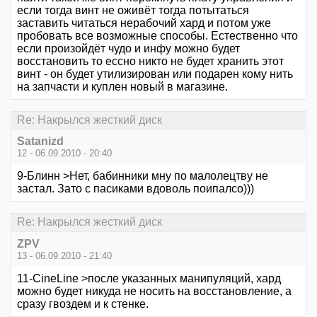
если тогда винт не оживёт тогда потытаться
заставить читаться нерабочий хард и потом уже
пробовать все возможные способы. Естественно что
если произойдёт чудо и инфу можно будет
восстановить то ессно никто не будет хранить этот
винт - он будет утилизирован или подарен кому нить
на запчасти и куплен новый в магазине.
Re: Накрылся жесткий диск
Satanizd
12 - 06.09.2010 - 20:40
9-Блинн >Нет, бабинники мну по малолецтву не
застал. Зато с пасиками вдоволь поипалсо)))
Re: Накрылся жесткий диск
ZPV
13 - 06.09.2010 - 21:40
11-CineLine >после указанных манипуляций, хард
можно будет никуда не носить на восстановление, а
сразу гвоздем и к стенке.