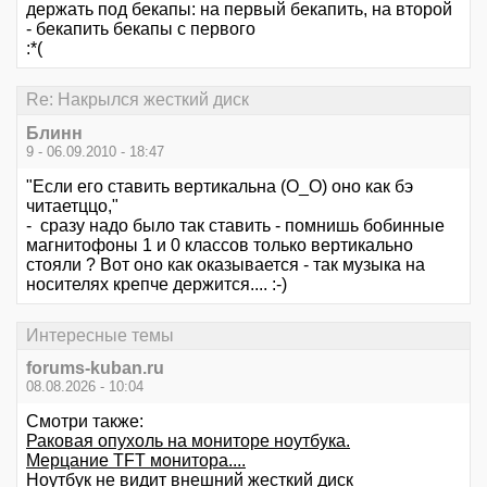
держать под бекапы: на первый бекапить, на второй
- бекапить бекапы с первого
:*(
Re: Накрылся жесткий диск
Блинн
9 - 06.09.2010 - 18:47
"Если его ставить вертикальна (О_О) оно как бэ
читаетццо,"
- сразу надо было так ставить - помнишь бобинные
магнитофоны 1 и 0 классов только вертикально
стояли ? Вот оно как оказывается - так музыка на
носителях крепче держится.... :-)
Интересные темы
forums-kuban.ru
08.08.2026 - 10:04
Смотри также:
Раковая опухоль на мониторе ноутбука.
Мерцание TFT монитора....
Ноутбук не видит внешний жесткий диск