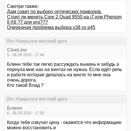
Смотри также:
Дам совет по выбору оптических приводов.
Стоит ли менять Core 2 Quad 9550 на i7 или Phenom
II X6 ?? для игр???
Очередная проблема выбора х38 vs р45
Re: Накрылся жесткий диск
CineLine
5 - 06.09.2010 - 17:44
Блинн тебе так легко рассуждать выкинь и забудь а
порнуха мне нах на винтах не нужна. Если идёт речь
и работе которая делалась на винте то мне она
очень дорога.
Кто такой Влад ?
Re: Накрылся жесткий диск
Блинн
6 - 06.09.2010 - 17:50
Когда тебе озвучат цену - окажется что информацию
можно восстановить и