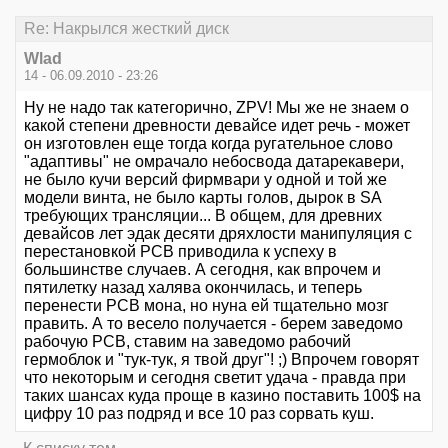
Re: Накрылся жесткий диск
Wlad
14 - 06.09.2010 - 23:26
Ну не надо так категорично, ZPV! Мы же не знаем о
какой степени древности девайсе идет речь - может
он изготовлен еще тогда когда ругательное слово
"адаптивы" не омрачало небосвода датарекавери,
не было кучи версий фирмвари у одной и той же
модели винта, не было карты голов, дырок в SA
требующих трансляции... В общем, для древних
девайсов лет эдак десяти дряхлости манипуляция с
перестановкой PCB приводила к успеху в
большинстве случаев. А сегодня, как впрочем и
пятилетку назад халява окончилась, и теперь
перенести PCB мона, но нуна ей тщательно мозг
править. А то весело получается - берем заведомо
рабочую PCB, ставим на заведомо рабочий
гермоблок и "тук-тук, я твой друг"! ;) Впрочем говорят
что некоторым и сегодня светит удача - правда при
таких шансах куда проще в казино поставить 100$ на
цифру 10 раз подряд и все 10 раз сорвать куш.