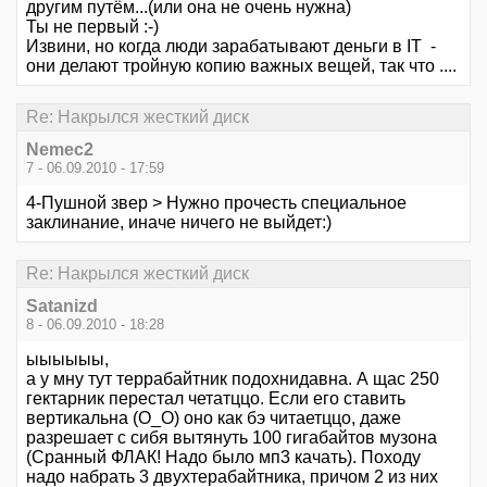
другим путём...(или она не очень нужна)
Ты не первый :-)
Извини, но когда люди зарабатывают деньги в IT -
они делают тройную копию важных вещей, так что ....
Re: Накрылся жесткий диск
Nemec2
7 - 06.09.2010 - 17:59
4-Пушной звер > Нужно прочесть специальное
заклинание, иначе ничего не выйдет:)
Re: Накрылся жесткий диск
Satanizd
8 - 06.09.2010 - 18:28
ыыыыыы,
а у мну тут террабайтник подохнидавна. А щас 250
гектарник перестал четатццо. Если его ставить
вертикальна (О_О) оно как бэ читаетццо, даже
разрешает с сибя вытянуть 100 гигабайтов музона
(Сранный ФЛАК! Надо было мп3 качать). Походу
надо набрать 3 двухтерабайтника, причом 2 из них