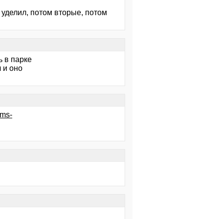
 уделил, потом вторые, потом
ь в парке
л и оно
ums-