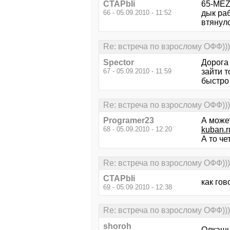
CTAPbIi
65-ME
66 - 05.09.2010 - 11:52
дык раб
втянулс
Re: встреча по взрослому ОФФ)))
Spector
Дорога 
67 - 05.09.2010 - 11:59
зайти т
быстро 
Re: встреча по взрослому ОФФ)))
Programer23
А може
68 - 05.09.2010 - 12:20
kuban.r
А то че
Re: встреча по взрослому ОФФ)))
CTAPbIi
как гов
69 - 05.09.2010 - 12:38
Re: встреча по взрослому ОФФ)))
shoroh
Олкашы