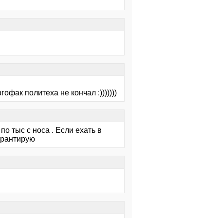
гофак политеха не кончал :)))))))
по тыс с носа . Если ехать в
арантирую