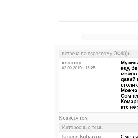
встреча по взрослому ОФФ)))
клоктор
Мужики
02.09.2010 - 18:25
еду, б
можно 
давай 
столик
Можно 
Сомне
Комары
кто не
К списку тем
Интересные темы
forums-kuban.ru
Смотри