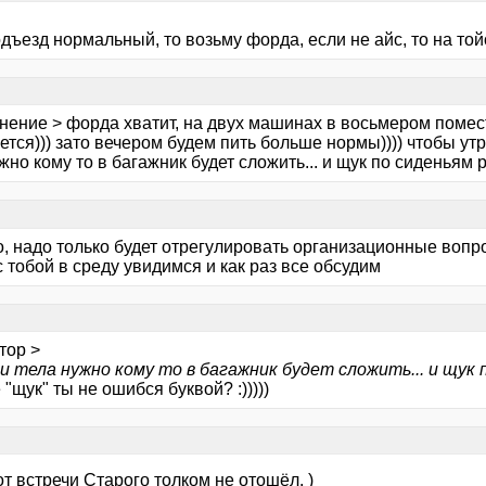
дъезд нормальный, то возьму форда, если не айс, то на тойо
нение > форда хватит, на двух машинах в восьмером помес
тся))) зато вечером будем пить больше нормы)))) чтобы утр
жно кому то в багажник будет сложить... и щук по сиденья
о, надо только будет отрегулировать организационные вопр
 тобой в среду увидимся и как раз все обсудим
тор >
ти тела нужно кому то в багажник будет сложить... и щук
 "щук" ты не ошибся буквой? :)))))
т встречи Старого толком не отошёл. )