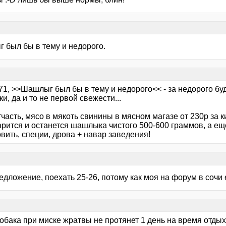
 был бы в тему и недорого.
71, >>Шашлыг был бы в тему и недорого<< - за недорого буд
ки, да и то не первой свежести...
часть, мясо в мякоть свинины в мясном магазе от 230р за к
арится и останется шашлыка чистого 500-600 граммов, а ещ
вить, специи, дрова + навар заведения!
едложение, поехать 25-26, потому как моя на форум в сочи е
собака при миске жратвы не протянет 1 день на время отдых