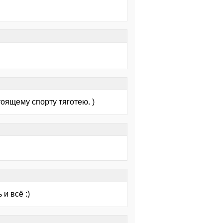
тоящему спорту тяготею. )
и всё :)