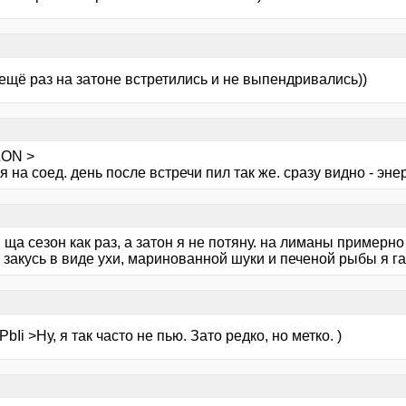
ещё раз на затоне встретились и не выпендривались))
ZON >
 я на соед. день после встречи пил так же. сразу видно - энер
ща сезон как раз, а затон я не потяну. на лиманы примерно 
 закусь в виде ухи, маринованной шуки и печеной рыбы я г
bIi >Ну, я так часто не пью. Зато редко, но метко. )