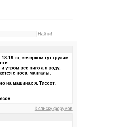
Найти!
18-19 го, вечерком тут грузим
сти.
и утром все пиго а я воду,
жется с носа, мангалы,
о на машинах я, Тиссот,
сезон
К списку форумов