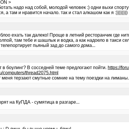
ZON >
отать надо над собой, молодой человек :) одни выхи спорту
я, а там и нравится начало. так и стал алкашом как я :))))))))
блоо ехать так далеко! Проще в летний ресторанчик где нит
олпой, там тебе и шашлык и водка, а как надоело в такси се
телепортирует пьяный зад до самого дома...
т в боулинг? В сосседней теме предлогают пойти.
https://for
u/computers/thread2075.html
т меня терзают смутные сомние на тему поездки на лиманы.
орят на КуПДА - сумятица в разгаре...
 :-D лишь бы выше нормы, блин!