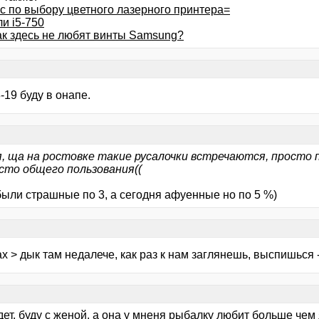
с по выбору цветного лазерного принтера=
и i5-750
так здесь не любят винты Samsung?
8-19 буду в онапе.
я, ща на ростовке такие русалочки встречаются, просто 
сто общего пользования((
были страшные по 3, а сегодня афуенные но по 5 %)
х > дык там недалече, как раз к нам заглянешь, выспишься -
ет, буду с женой, а она у мненя рыбалку любит больше чем