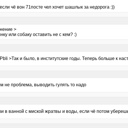
если чё вон 71посте чел хочет шашлык за недорога :))
нение >
нку или собаку оставить не с кем? :)
bIi >Так и было, в институтские годы. Теперь больше к нас
м не проблема, выводить гулять то надо
ри в ванной с миской жратвы и воды, если чё потом уберешь 