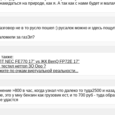
накидаться на природе, как я. А так как с нами будет и мал
азговор не в то русло пошел :) русалок можно и здесь пощу
аломили за газЭл?
 также:
ЛТ NEC FE770 17" vs ЖК BenQ FP72E 17"
 тестил неттоп 3Q Qoo ?
жите по очкам виртуальной реальности...
ение >800 в час, когда узнал что далеко то туда2500 и наз
, это у мну бензин как грузовик ест, и то 700 руб - туда обр
е удастся