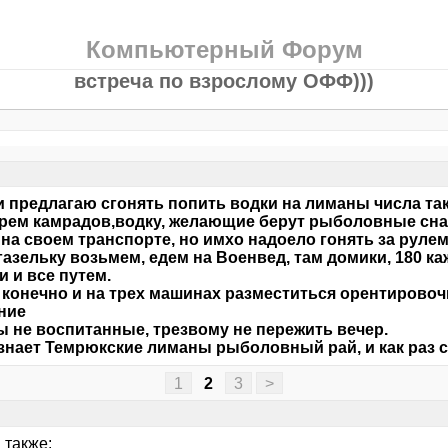
Компьютерный Форум
встреча по взрослому ОФФ)))
 предлагаю сгонять попить водки на лиманы числа так 
ерем камрадов,водку, желающие берут рыболовные сна
на своем транспорте, но имхо надоело гонять за рулем 
газельку возьмем, едем на Военвед, там домики, 180 ка
и и все путем.
конечно и на трех машинах разместиться орентировочн
ние
 не воспитанные, трезвому не пережить вечер.
 знает Темрюкские лиманы рыболовный рай, и как раз 
1
2
3
>
 также: