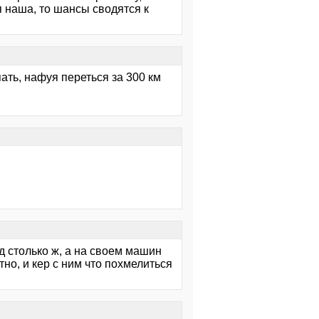
ая наша, то шансы сводятся к
пать, нафуя переться за 300 км
ад столько ж, а на своем машин
атно, и кер с ним что похмелиться