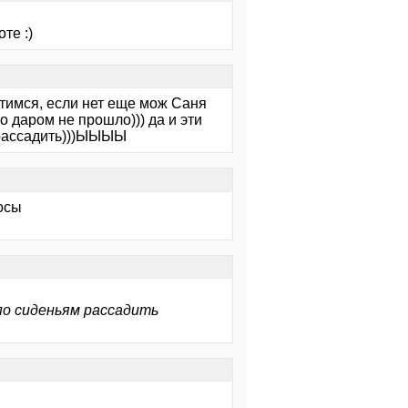
те :)
тимся, если нет еще мож Саня
о даром не прошло))) да и эти
м рассадить)))ЫЫЫЫ
осы
 по сиденьям рассадить