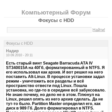
Компьютерный Форум
Фокусы с HDD
Найти!
Фокусы с HDD
Надир
10.09.2010 - 20:11
Есть старый винт Seagate Barracuda ATA IV
ST340015A на 40Гб, форматированный в NTFS. Я
его использовал как архив. И вот решил на него
поставить Alt-Linux. В процессе установки задал
режим - уничтожить все разделы и всё
пространство отвести под Linux. Пошла
установка, но где-то в середине всё забуксовало.
Не знаю почему, но дело не в этом. Плюнул на
Linux, решил опять из него архив сделать. Да не
тут-то было. Partition Master определил его, как
диск в 989 Гб. Долго форматировал в NTFS.