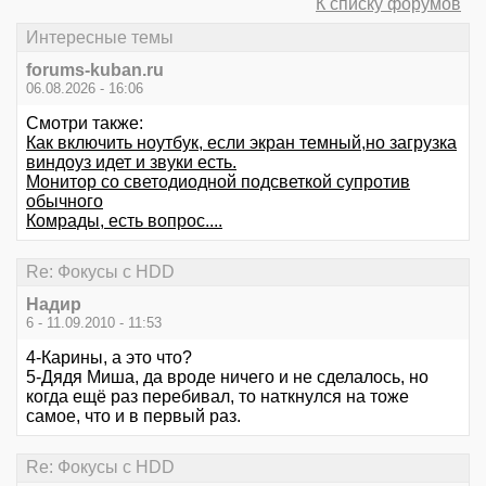
К списку форумов
Интересные темы
forums-kuban.ru
06.08.2026 - 16:06
Смотри также:
Как включить ноутбук, если экран темный,но загрузка
виндоуз идет и звуки есть.
Монитор со светодиодной подсветкой супротив
обычного
Комрады, есть вопрос....
Re: Фокусы с HDD
Надир
6 - 11.09.2010 - 11:53
4-Карины, а это что?
5-Дядя Миша, да вроде ничего и не сделалось, но
когда ещё раз перебивал, то наткнулся на тоже
самое, что и в первый раз.
Re: Фокусы с HDD