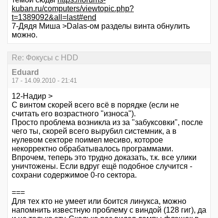
kuban.ru/computers/viewtopic.php?
t=1389092&all=last#end
7-Дядя Миша >Dalas-ом разделы винта обнулить
можно.
Re: Фокусы с HDD
Eduard
17 - 14.09.2010 - 21:41
12-Надир >
С винтом скорей всего всё в порядке (если не
считать его возрастного "износа").
Просто проблема возникла из за "забуксовки", после
чего ты, скорей всего вырубил системник, а в
нулевом секторе поимел месиво, которое
некорректно обрабатывалось программами.
Впрочем, теперь это трудно доказать, т.к. все улики
уничтожены. Если вдруг ещё подобное случится -
сохрани содержимое 0-го сектора.
===
Для тех кто не умеет или боится линукса, можно
напомнить известную проблему с виндой (128 гиг), да