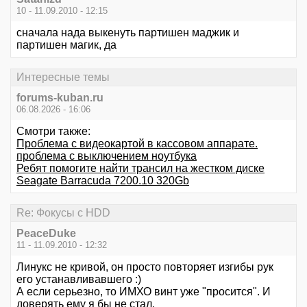
10 - 11.09.2010 - 12:15
сначала нада выкенуть партишен маджик и
партишен магик, да
Интересные темы
forums-kuban.ru
06.08.2026 - 16:06
Смотри также:
Проблема с видеокартой в кассовом аппарате.
проблема с выключением ноутбука
Ребят помогите найти трансил на жестком диске
Seagate Barracuda 7200.10 320Gb
Re: Фокусы с HDD
PeaceDuke
11 - 11.09.2010 - 12:32
Линукс не кривой, он просто повторяет изгибы рук
его устанавливавшего :)
А если серьезно, то ИМХО винт уже "просится". И
доверять ему я бы не стал.