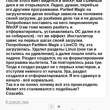
После этого винт виделся в WinXP, как съёмный
диск и не открывался. Ладно, думаю, перебъю
его другими программами. Partiеd Magic на
загрузочном диске вообще зависла на половине
своей загрузки, до разбивки дело так и не дошло.
Попробовал поставить на него лицензионную
WinXP (там тоже можно разбить и
отформатировать, устанавливать ОС далее я и
не собирался) - тот же эффект. Инсталлятор
завис на первых шагах своей загрузки.
Попробовал Partition Magic с LiveCD. Ну, эта
загрузилась. Удалил разделы Linux (они так и
остались на удивление), а далее пошло опять не
ладное. Раздел создался, но на форматировании
программа вылетела. Так повторялось раза три.
Тогда я создал раздел не с первых кластеров, а
отступив немного от начала. Ура, раздел
создался и отформатировался. Я его сдвинул в
начало - всё нормально.
Так я и не понял, почему всё это происходило.
Может кто сталкивался с подобным?
Спасибо.
К списку тем
1
>