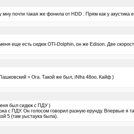
у мну почти такая же фонила от HDD . Прям как у акустика е
 меня еще есть сидюк OTI-Dolphin, он же Edison. Две скорости
Пашковский > Ога. Такой же был, iNfra 48oo. Кайф )
еня был сидюк с ПДУ )
ока с ПДУ. Он голосом говорил разную ерунду. Впервые я та
ой 5 (там уыстаука была).