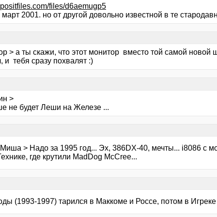
depositfiles.com/files/d6aemugp5
 март 2001. но от другой довольно известной в те старода
ор > а ты скажи, что этот монитор вместо той самой новой 
 и тебя сразу похвалят :)
ин >
е не будет Леши на Железе ...
Миша > Надо за 1995 год... Эх, 386DX-40, мечты... i8086 
ехнике, где крутили MadDog McCree...
годы (1993-1997) тарился в Маккоме и Россе, потом в Игреке