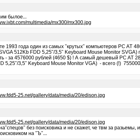
им былое...
www.ixbt.com/multimedia/mx300/mx300.jpg
сте 1993 года один из самых "крутых" компьютеров PC AT
SVGA 512Kb FDD 5,25"/3,5" Keyboard Mouse Monitor SVGA) п
ть - за 4576000 рублей (4650 $) ! А самый дешевый PC AT
D 5,25"/3,5" Keyboard Mouse Monitor VGA) - всего (!) 755000 
www.fdd5-25.net/gallery/data/media/20/edison.jpg
www.fdd5-25.net/gallery/data/media/20/edison.jpg
а"спецов" без поисковика и не скажет, че твм за разьемы, и
поисковиком на "Ъ"...