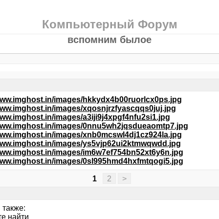
Компьютерный Форум
вспомним былое
/www.imghost.in/images/hkkydx4b00ruorlcx0ps.jpg
www.imghost.in/images/xqosnjrzfyascqqs0juj.jpg
www.imghost.in/images/a3iji9j4xpgf4nfu2si1.jpg
/www.imghost.in/images/0nnu5wh2jqsdueaomtp7.jpg
/www.imghost.in/images/xnb0mcswl4dj1cz924la.jpg
/www.imghost.in/images/ys5vjp62ui2ktmwqwdd.jpg
/www.imghost.in/images/im6w7ef754bn52xt6y6n.jpg
/www.imghost.in/images/0sl995hmd4hxfmtqogi5.jpg
1
2
>
 также:
те найти