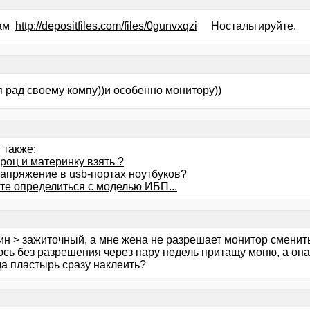
вам
http://depositfiles.com/files/0gunvxqzi
Ностальгируйте.
я рад своему компу))и особенно монитору))
 также:
роц и материнку взять ?
напряжение в usb-портах ноутбуков?
те определиться с моделью ИБП...
ин > зажиточный, а мне жена не разрешает монитор сменит
сь без разрешения через пару недель притащу моню, а она 
да пластырь сразу наклеить?