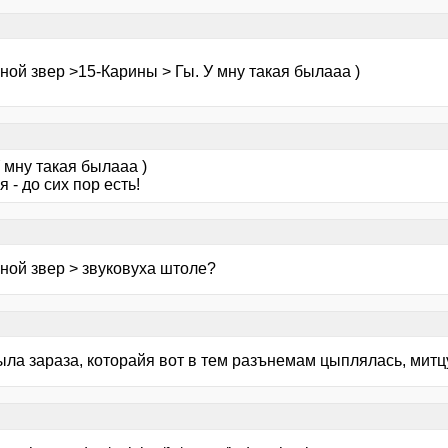
ой звер >15-Карины > Гы. У мну такая былааа )
 мну такая былааа )
я - до сих пор есть!
ной звер > звуковуха штоле?
ыла зараза, которайя вот в тем разънемам цыплялась, митц