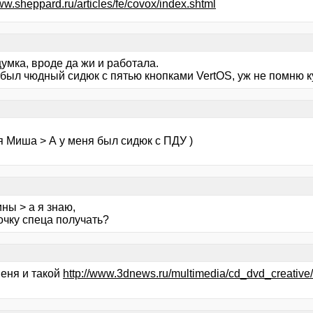
www.sheppard.ru/articles/fe/covox/index.shtml
умка, вроде да жи и работала.
был чюдный сидюк с пятью кнопками VertOS, уж не помню ку
я Миша > А у меня был сидюк с ПДУ )
ны > а я знаю,
очку спеца получать?
меня и такой
http://www.3dnews.ru/multimedia/cd_dvd_creative