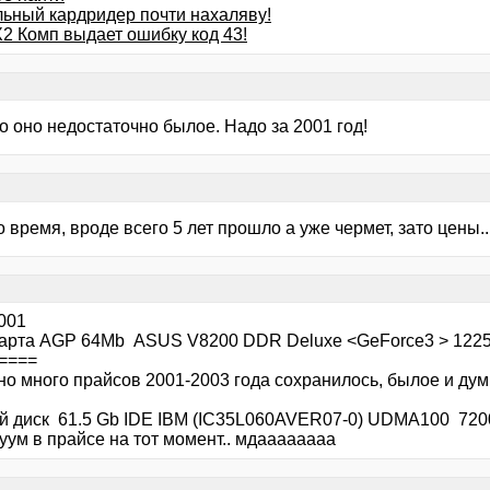
ьный кардридер почти нахаляву!
2 Комп выдает ошибку код 43!
о оно недостаточно былое. Надо за 2001 год!
 время, вроде всего 5 лет прошло а уже чермет, зато цены..
001
арта AGP 64Mb ASUS V8200 DDR Deluxe <GeForce3 > 122
====
но много прайсов 2001-2003 года сохранилось, былое и дум
й диск 61.5 Gb IDE IBM (IC35L060AVER07-0) UDMA100 720
уум в прайсе на тот момент.. мдаааааааа