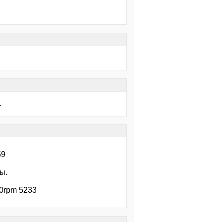
.
59
ы.
0rpm 5233