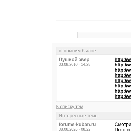
вспомним былое
Пушной звер
http:/
03.09.2010 - 14:29
http://
http://
http:/
http:/
http:/
http:/
http:/
К списку тем
Интересные темы
forums-kuban.ru
Смотри
08.08.2026 - 08:22
Потоги