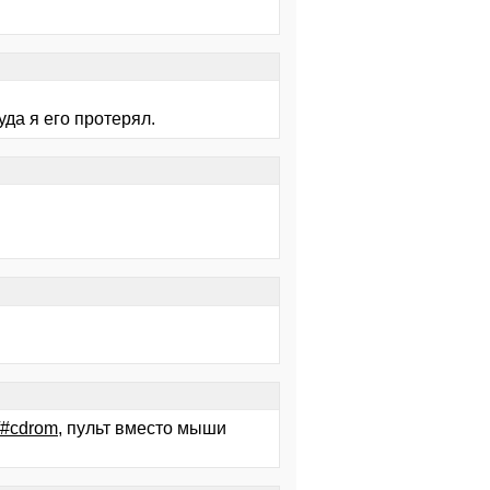
да я его протерял.
/#cdrom
, пульт вместо мыши