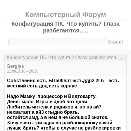
Компьютерный Форум
Конфигурация ПК. Что купить? Глаза
разбегаются.....
Найти!
Конфигурация ПК. Что купить? Глаза разбегаются.....
Sergiys
11.09.2010 - 20:26
Собственно есть БП500ват естьддр2 2Гб есть
жесткий есть двд есть корпус
Надо Мамку процессор и Видтокарту.
Денег мало. Игры и адоб вот цели.
Любитель интела и радиков я, но на ай7
нехватает а ай3 стыдно брать.
остаётся амд, а в нем я не большой знаток.
Хочу взять три ядра на разблокировку какой
лучше брать? чтобы в случае не разблокировки