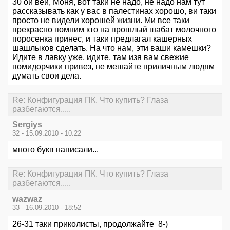
30 ой вей, Моня, вот таки не надо, не надо нам тут
рассказывать как у вас в палестинах хорошо, ви таки
просто не видели хорошей жизни. Ми все таки
прекрасно помним кто на прошлый шабат молочного
поросенка принес, и таки предлагал кашерных
шашлыков сделать. На что нам, эти ваши камешки?
Идите в лавку уже, идите, там изя вам свежие
помидорчики привез, не мешайте приличным людям
думать свои дела.
Re: Конфигурация ПК. Что купить? Глаза
разбегаются.....
Sergiys
32 - 15.09.2010 - 10:22
много букв написали...
Re: Конфигурация ПК. Что купить? Глаза
разбегаются.....
wazwaz
33 - 16.09.2010 - 18:52
26-31 таки приколисты, продолжайте 8-)