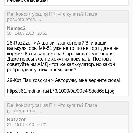
Ребёнок наклацал
Re: Конфигурация ПК. Что купить? Глаза
разбегаются.....
Nemec2
30 - 14.09.2010 - 20:51
28-RazZzor > А шо ви таки хотели? Эти ваши
калькуляторы МК-51 уже не то шо не торт, даже не
коржик. Как и ваша жена Сара меж нами говоря.
Даже персы уже не хочут их покупать. Поэтому
советуйте им АМД - тот же калькулятор, но какой
ребрендинг у этих шлемазлов?
29-Кот Пашковский > Авторучку мне верните сюда!
http://s61.radikal.ru/i173/1009/9a/00e4f8dcd6c1.jpg
Re: Конфигурация ПК. Что купить? Глаза
разбегаются.....
RazZzor
31 - 15.09.2010 - 06:21