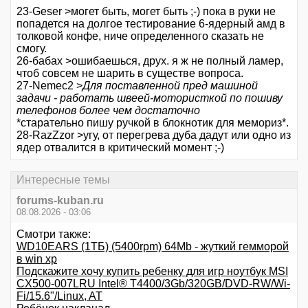
23-Geser >могет быть, могет быть ;-) пока в руки не
попадется на долгое тестирование 6-ядерный амд в
толковой конфе, ниче определенного сказать не
смогу.
26-бабах >ошибаешься, друх. я ж не полный ламер,
чтоб совсем не шарить в существе вопроса.
27-Nemec2 >
Для поставленной пред машиной
задачи - работать швеей-мотористкой по пошиву
телефонов более чем достаточно
*старательно пишу ручкой в блокнотик для мемориз*.
28-RazZzor >угу, от перегрева дуба дадут или одно из
ядер отвалится в критический момент ;-)
Интересные темы
forums-kuban.ru
08.08.2026 - 03:06
Смотри также:
WD10EARS (1ТБ) (5400rpm) 64Mb - жуткий гемморой
в win xp
Подскажите хочу купить ребенку для игр ноутбук MSI
CX500-007LRU Intel® T4400/3Gb/320GB/DVD-RW/Wi-
Fi/15.6"/Linux, AT