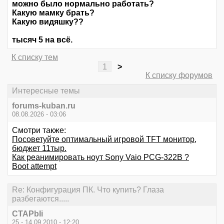
можно было нормально работать?
Какую мамку брать?
Какую видяшку??
тысяч 5 на всё.
К списку тем
1
>
К списку форумов
Интересные темы
forums-kuban.ru
08.08.2026 - 03:06
Смотри также:
Посоветуйте оптимальный игровой TFT монитор,
бюджет 11тыр.
Как реанимировать ноут Sony Vaio PCG-322B ?
Boot attempt
Re: Конфигурация ПК. Что купить? Глаза
разбегаются.....
CTAPbIi
25 - 14.09.2010 - 12:20