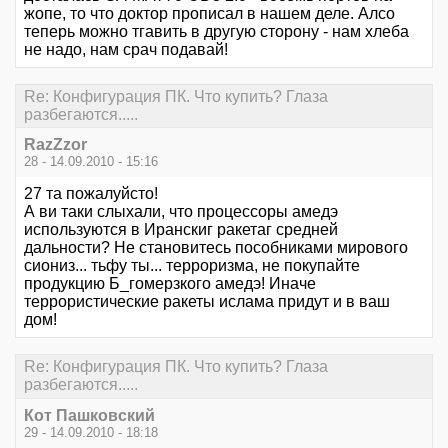
жопе, то что доктор прописал в нашем деле. Алсо
теперь можно тгавить в другую сторону - нам хлеба
не надо, нам срач подавай!
Re: Конфигурация ПК. Что купить? Глаза
разбегаются.....
RazZzor
28 - 14.09.2010 - 15:16
27 та пожалуйсто!
А ви таки слыхали, что процессоры амедэ
используются в Иранскиг ракетаг средней
дальности? Не становитесь пособниками мирового
сиониз... тьфу ты... терроризма, не покупайте
продукцию Б_гомерзкого амедэ! Иначе
террористические ракеты ислама придут и в ваш
дом!
Re: Конфигурация ПК. Что купить? Глаза
разбегаются.....
Кот Пашковский
29 - 14.09.2010 - 18:18