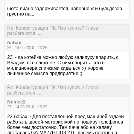
шота лиано задерживается, наверно ж и бульдозер.
грустно на...
Re: Конфигурация ПК. Что купить? Глаза
разбегаются.....
бабах
26 - 14.09.2010 - 13:25
23 - да котейке можно любую залипуху впарить, с
Владом всё сложнее. С ним спорить - что в
милиционера спичками кидаться :-) короче
лишенное смысла предприятие :)
Re: Конфигурация ПК. Что купить? Глаза
разбегаются.....
Nemec2
27 - 14.09.2010 - 13:29
22-бабах > Для поставленной пред машиной задачи -
работать швеей-мотористкой по пошиву телефонов
более чем достаточно. Тем паче або на халяву
досталась GA-MA770-UD3 2.0 - восемь портов на