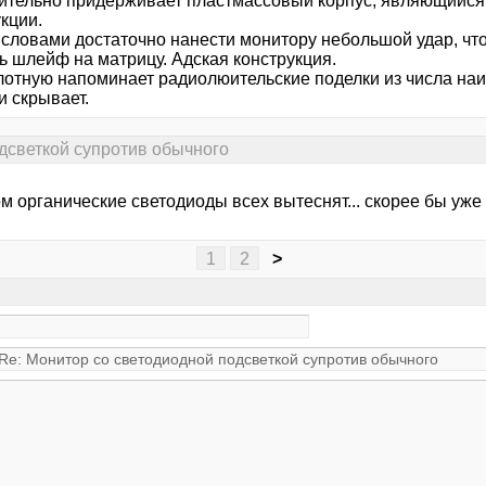
ительно придерживает пластмассовый корпус, являющийс
кции.
словами достаточно нанести монитору небольшой удар, чт
ь шлейф на матрицу. Адская конструкция.
лотную напоминает радиолюительские поделки из числа наи
и скрывает.
дсветкой супротив обычного
 органические светодиоды всех вытеснят... скорее бы уже -
1
2
>