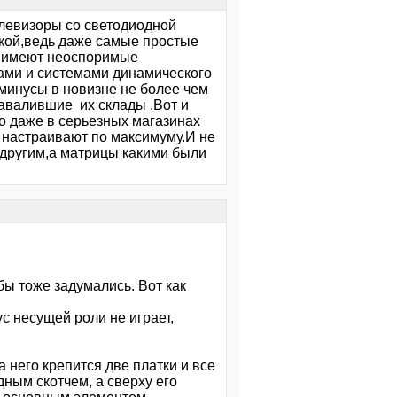
левизоры со светодиодной
ткой,ведь даже самые простые
и имеют неоспоримые
ами и системами динамического
минусы в новизне не более чем
завалившие их склады .Вот и
то даже в серьезных магазинах
 настраивают по максимуму.И не
а другим,а матрицы какими были
бы тоже задумались. Вот как
с несущей роли не играет,
а него крепится две платки и все
ным скотчем, а сверху его