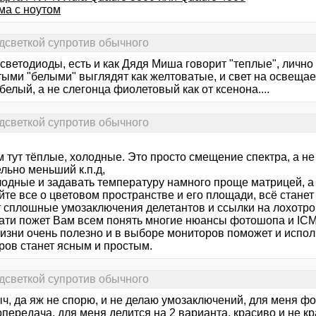
ма с ноутом
дсветкой супротив обычного
светодиоды, есть и как Дядя Миша говорит "теплые", лично
тыми "белыми" выглядят как желтоватые, и свет на освещае
белый, а не слегонца фиолетовый как от ксенона....
дсветкой супротив обычного
м тут тёплые, холодные. Это просто смещение спектра, а н
льно меньший к.п.д,
лодные и задавать температуру намного проще матрицей, а 
те все о цветовом пространстве и его площади, всё станет
ут сплошные умозаключения делетантов и ссылки на лохотро
тати пожет Вам всем понять многие нюансы фотошопа и IC
жизни очень полезно и в выборе мониторов поможет и испол
ров станет ясным и простым.
дсветкой супротив обычного
ч, да яж не спорю, и не делаю умозаключений, для меня фо
передача, для меня делится на 2 варианта, красиво и не к