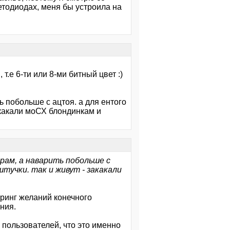
ветодиодах, меня бы устроила на
т.е 6-ти или 8-ми битный цвет :)
ь побольше с ацтоя. а для ентого
акакали моСХ блондинкам и
рам, а наварить побольше с
тучки. так и живут - закакали
оринг желаний конечного
ния.
м пользователей, что это именно