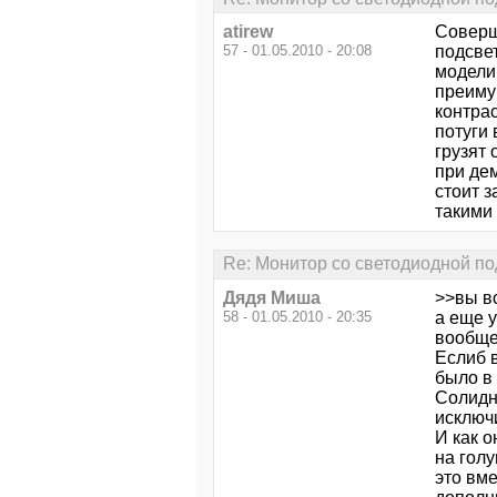
atirew
Соверш
57 - 01.05.2010 - 20:08
подсве
модели
преиму
контра
потуги
грузят 
при де
стоит 
такими 
Re: Монитор со светодиодной по
Дядя Миша
>>вы вс
58 - 01.05.2010 - 20:35
а еще у
вообще
Еслиб в
было в 
Солидн
исключ
И как о
на голу
это вме