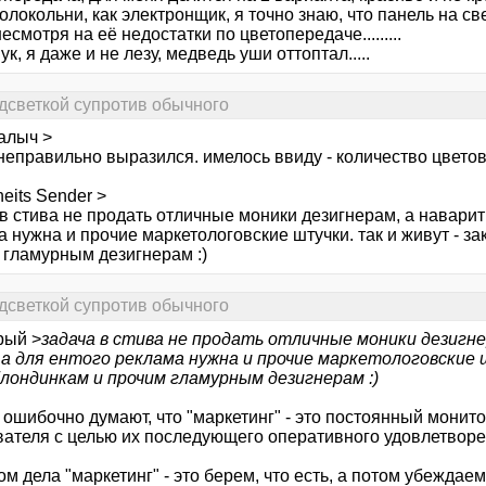
олокольни, как электронщик, я точно знаю, что панель на с
есмотря на её недостатки по цветопередаче.........
ук, я даже и не лезу, медведь уши оттоптал.....
дсветкой супротив обычного
алыч >
неправильно выразился. имелось ввиду - количество цветов, 
heits Sender >
в стива не продать отличные моники дезигнерам, а наварит
 нужна и прочие маркетологовские штучки. так и живут - з
 гламурным дезигнерам :)
дсветкой супротив обычного
рый >
задача в стива не продать отличные моники дезигне
 а для ентого реклама нужна и прочие маркетологовские ш
лондинкам и прочим гламурным дезигнерам :)
 ошибочно думают, что "маркетинг" - это постоянный монит
вателя с целью их последующего оперативного удовлетворе
м дела "маркетинг" - это берем, что есть, а потом убеждае