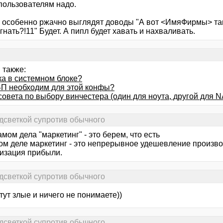
 пользователям надо.
 особенно ржачно выглядят доводы "А вот <ИмяФирмы> тако
нать?!11" Будет. А пипл будет хавать и нахваливать.
 также:
ка в системном блоке?
БП необходим для этой конфы?
совета по выбору винчестера (один для ноута, другой для 
дсветкой супротив обычного
мом дела "маркетинг" - это берем, что есть
м деле маркетинг - это непрерывное удешевление производс
изация прибыли.
дсветкой супротив обычного
тут злые и ничего не понимаете))
дсветкой супротив обычного