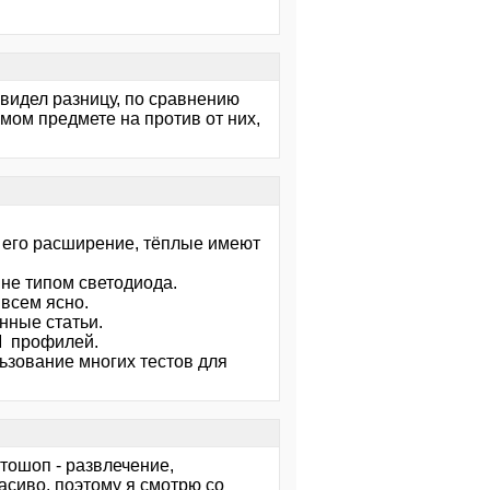
 видел разницу, по сравнению
мом предмете на против от них,
е его расширение, тёплые имеют
не типом светодиода.
 всем ясно.
нные статьи.
M профилей.
ьзование многих тестов для
тошоп - развлечение,
расиво, поэтому я смотрю со