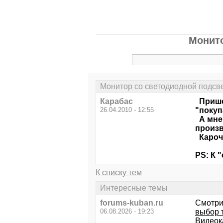
Монито
Монитор со светодиодной подсв
Карабас
Пришел
26.04.2010 - 12:55
"покуп
А мне 
произв
Кароче
PS: К 
К списку тем
Интересные темы
forums-kuban.ru
Смотри
06.08.2026 - 19:23
выбор 
Видеок