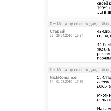
своей к
100%, н
ЗЫ в зв
Re: Монитор со светодиодной по
Старый
42-Мих
53 - 28.04.2010 - 19:27
сорри, 
44-Frei
задача 
реклама
прочим
Re: Монитор со светодиодной по
NickRomancer
53-Ста
54 - 01.05.2010 - 17:50
ацтоя.
моСХ б
Многие
пользо
На само