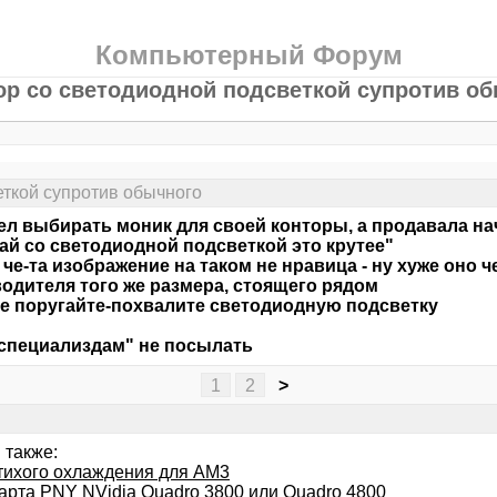
Компьютерный Форум
р со светодиодной подсветкой супротив о
еткой супротив обычного
 выбирать моник для своей конторы, а продавала нач
ай со светодиодной подсветкой это крутее"
че-та изображение на таком не нравица - ну хуже оно ч
одителя того же размера, стоящего рядом
 поругайте-похвалите светодиодную подсветку
"специализдам" не посылать
1
2
>
 также:
тихого охлаждения для AM3
арта PNY NVidia Quadro 3800 или Quadro 4800