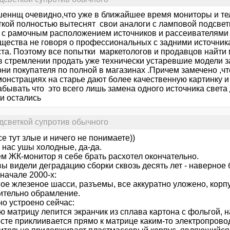
еннщ очевидно,что уже в ближайшее время мониторы и те
ткой полностью вытеснят свои аналоги с ламповой подсве
 с рамочным расположением источников и рассеивателям
щества не говоря о профессиональных с задними источник
ста. Поэтому все попытки маркетологов и продавцов найти 
 в стремлении продать уже технически устаревшие модели 
они покупателя по полной в магазинах .Причем замечено ,ч
монстрациях на старье дают более качественную картинку и
забывать что это всего лишь замена одного источника свет
и остались
дсветкой супротив обычного
е тут злые и ничего не понимаете))
 нас ушы холодные, да-да.
м ЖК-монитор я себе брать расхотел окончательно.
ы видели деградацию сборки сквозь десять лет - наверное 
начале 2000-х:
ое жлезеное шасси, разъемы, все аккуратно уложено, корпу
ительно обрамление.
но устроено сейчас:
ю матрицу лепится экранчик из сплава картона с фольгой, н
сте приклиивается прямо к матрице каким-то электропровод