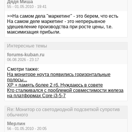
Дядя Миша
55 - 01.05.2010 - 19:41
>>На самом дела "маркетинг" - это берем, что есть
На самом деле маркетинг - это непрерывное
удешевление производства при росте цены, т.е.
максимизация прибыли.
Интересные темы
forums-kuban.ru
06.08.2026 - 23:17
Смотри также:
На мониторе ноута появились горизонтальные
полосы...
XP + память более 2 гб. Нуждаюсь в совете
Кто сталкивался с проблемой совместимости железа
на платформах Core i3-5-7
Re: Монитор со светодиодной подсветкой супротив
обычного
Мерлин
56 - 01.05.2010 - 20:05