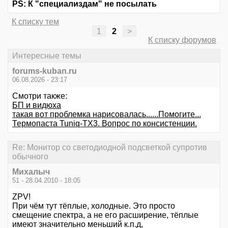
PS: К "специализдам" не посылать
К списку тем
1
2
>
К списку форумов
Интересные темы
forums-kuban.ru
06.08.2026 - 23:17
Смотри также:
БП и видюха
такая вот проблемка нарисовалась......Помогите...
Термопаста Tuniq-TX3. Вопрос по консистенции.
Re: Монитор со светодиодной подсветкой супротив
обычного
Михалыч
51 - 28.04.2010 - 18:05
ZPV!
При чём тут тёплые, холодные. Это просто
смещение спектра, а не его расширение, тёплые
имеют значительно меньший к.п.д,