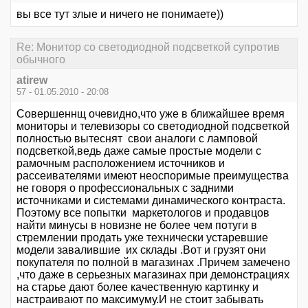
вы все тут злые и ничего не понимаете))
Re: Монитор со светодиодной подсветкой супротив
обычного
atirew
57 - 01.05.2010 - 20:08
Совершеннщ очевидно,что уже в ближайшее время
мониторы и телевизоры со светодиодной подсветкой
полностью вытеснят свои аналоги с ламповой
подсветкой,ведь даже самые простые модели с
рамочным расположением источников и
рассеивателями имеют неоспоримые преимущества
не говоря о профессиональных с задними
источниками и системами динамического контраста.
Поэтому все попытки маркетологов и продавцов
найти минусы в новизне не более чем потуги в
стремлении продать уже технически устаревшие
модели завалившие их склады .Вот и грузят они
покупателя по полной в магазинах .Причем замечено
,что даже в серьезных магазинах при демонстрациях
на старье дают более качественную картинку и
настраивают по максимуму.И не стоит забывать