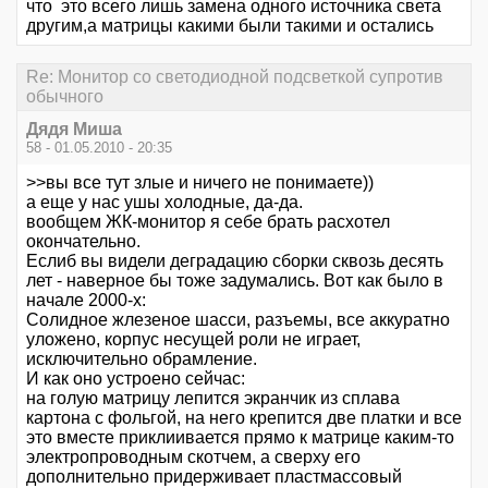
что это всего лишь замена одного источника света
другим,а матрицы какими были такими и остались
Re: Монитор со светодиодной подсветкой супротив
обычного
Дядя Миша
58 - 01.05.2010 - 20:35
>>вы все тут злые и ничего не понимаете))
а еще у нас ушы холодные, да-да.
вообщем ЖК-монитор я себе брать расхотел
окончательно.
Еслиб вы видели деградацию сборки сквозь десять
лет - наверное бы тоже задумались. Вот как было в
начале 2000-х:
Солидное жлезеное шасси, разъемы, все аккуратно
уложено, корпус несущей роли не играет,
исключительно обрамление.
И как оно устроено сейчас:
на голую матрицу лепится экранчик из сплава
картона с фольгой, на него крепится две платки и все
это вместе приклиивается прямо к матрице каким-то
электропроводным скотчем, а сверху его
дополнительно придерживает пластмассовый