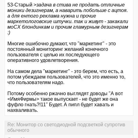
53-Старый >
задача в стива не продать отличные
моники дезигнерам, а наварить побольше с ацтоя.
а для ентого реклама нужна и прочие
маркетологовские штучки. так и живут - закакали
моСХ блондинкам и прочим гламурным дезигнерам
:)
Многие ошибочно думают, что "маркетинг" - это
постоянный мониторинг желаний конечного
пользователя с целью их последующего
оперативного удовлетворения.
На самом дела "маркетинг" - это берем, что есть, а
потом убеждаем пользователей, что это именно то,
что пользователям надо.
Потому особенно ржачно выглядят доводы "А вот
<ИмяФирмы> такое выпускает - не будет же она
фуфло гнать?!11" Будет. А пипл будет хавать и
нахваливать.
Re: Монитор со светодиодной подсветкой супротив
обычного