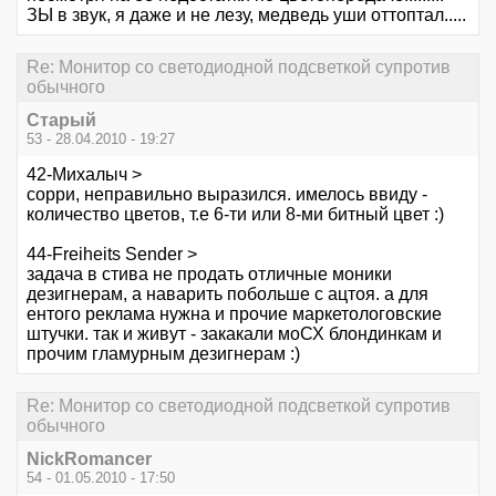
ЗЫ в звук, я даже и не лезу, медведь уши оттоптал.....
Re: Монитор со светодиодной подсветкой супротив
обычного
Старый
53 - 28.04.2010 - 19:27
42-Михалыч >
сорри, неправильно выразился. имелось ввиду -
количество цветов, т.е 6-ти или 8-ми битный цвет :)
44-Freiheits Sender >
задача в стива не продать отличные моники
дезигнерам, а наварить побольше с ацтоя. а для
ентого реклама нужна и прочие маркетологовские
штучки. так и живут - закакали моСХ блондинкам и
прочим гламурным дезигнерам :)
Re: Монитор со светодиодной подсветкой супротив
обычного
NickRomancer
54 - 01.05.2010 - 17:50