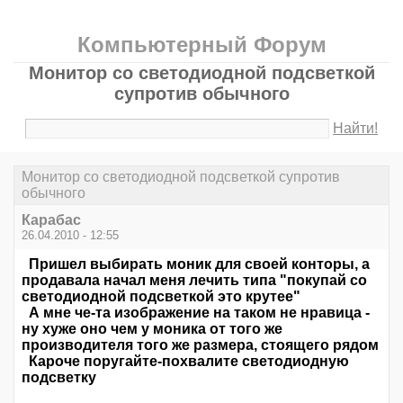
Компьютерный Форум
Монитор со светодиодной подсветкой
супротив обычного
Найти!
Монитор со светодиодной подсветкой супротив
обычного
Карабас
26.04.2010 - 12:55
Пришел выбирать моник для своей конторы, а
продавала начал меня лечить типа "покупай со
светодиодной подсветкой это крутее"
А мне че-та изображение на таком не нравица -
ну хуже оно чем у моника от того же
производителя того же размера, стоящего рядом
Кароче поругайте-похвалите светодиодную
подсветку