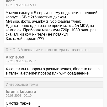
лепс
4 - 21.09.2010 - 05:41
У меня самсунг 5 серии к нему подключил внешний
корпус USB с 2тб жестким диском.
Музыка, фото, avi,mkv,ts, vob файлы тянет.
Единственно один раз не прочитал файл MKV, на
компе ок. Пробовал максимум 720р. 1080 один раз
скачал, ни ком ни телек не потянул.
Как такой вариант???
Re: DLNA вещание с компьютера на телевизор
Archie369
5 - 21.09.2010 - 15:37
4-лепс >мы говорим о разных вещах, dlna это не usb
в телек, а ethernet провод или wi-fi соединение
Интересные темы
forums-kuban.ru
09.08.2026 - 09:19
Смотри также: