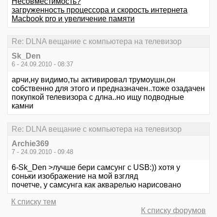
Несовместимость?
загруженность процессора и скорость интернета
Macbook pro и увеличение памяти
Re: DLNA вещание с компьютера на телевизор
Sk_Den
6 - 24.09.2010 - 08:37
арчи,ну видимо,ты активировал трумоушн,он
собственно для этого и предназначен..тоже озадачен
покупкой телевизора с длна..но ищу подводные
камни
Re: DLNA вещание с компьютера на телевизор
Archie369
7 - 24.09.2010 - 09:48
6-Sk_Den >лучше бери самсунг с USB:)) хотя у
соньки изображение на мой взгляд
почетче, у самсунга как акварелью нарисовано
К списку тем
К списку форумов