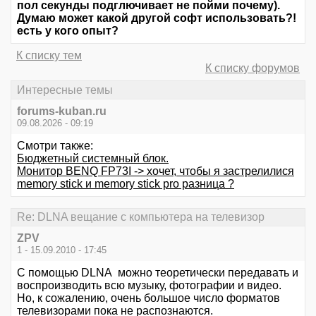
пол секунды подглючивает не пойми почему).
Думаю может какой другой софт использовать?!
есть у кого опыт?
К списку тем
К списку форумов
Интересные темы
forums-kuban.ru
09.08.2026 - 09:19
Смотри также:
Бюджетный системный блок.
Монитор BENQ FP73I -> хочет, чтобы я застрелилися
memory stick и memory stick pro разница ?
Re: DLNA вещание с компьютера на телевизор
ZPV
1 - 15.09.2010 - 17:45
С помощью DLNA можно теоретически передавать и
воспроизводить всю музыку, фотографии и видео.
Но, к сожалению, очень большое число форматов
телевизорами пока не распознаются.