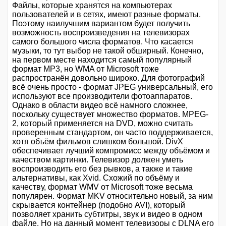
Файлы, которые хранятся на компьютерах
пользователей и в сетях, имеют разные форматы.
Поэтому наилучшим вариантом будет получить
возможность воспроизведения на телевизорах
самого большого числа форматов. Что касается
музыки, то тут выбор не такой обширный. Конечно,
на первом месте находится самый популярный
формат MP3, но WMA от Microsoft тоже
распространён довольно широко. Для фотографий
всё очень просто - формат JPEG универсальный, его
используют все производители фотоаппаратов.
Однако в области видео всё намного сложнее,
поскольку существует множество форматов. MPEG-
2, который применяется на DVD, можно считать
проверенным стандартом, он часто поддерживается,
хотя объём фильмов слишком большой. DivX
обеспечивает лучший компромисс между объёмом и
качеством картинки. Телевизор должен уметь
воспроизводить его без рывков, а также и такие
альтернативы, как Xvid. Схожий по объёму и
качеству, формат WMV от Microsoft тоже весьма
популярен. Формат MKV относительно новый, за ним
скрывается контейнер (подобно AVI), который
позволяет хранить субтитры, звук и видео в одном
файле. Но на данный момент телевизоры с DLNA его