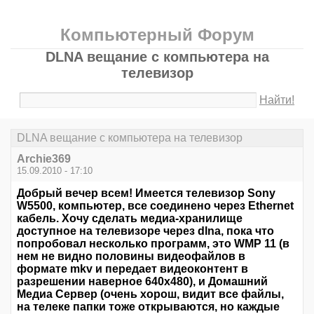
Компьютерный Форум
DLNA вещание с компьютера на
телевизор
Найти!
DLNA вещание с компьютера на телевизор
Archie369
15.09.2010 - 17:10
Добрый вечер всем! Имеется телевизор Sony
W5500, компьютер, все соединено через Ethernet
кабель. Хочу сделать медиа-хранилище
доступное на телевизоре через dlna, пока что
попробовал несколько программ, это WMP 11 (в
нем не видно половины видеофайлов в
формате mkv и передает видеоконтент в
разрешении наверное 640х480), и Домашний
Медиа Сервер (очень хорош, видит все файлы,
на телеке папки тоже открываются, но каждые