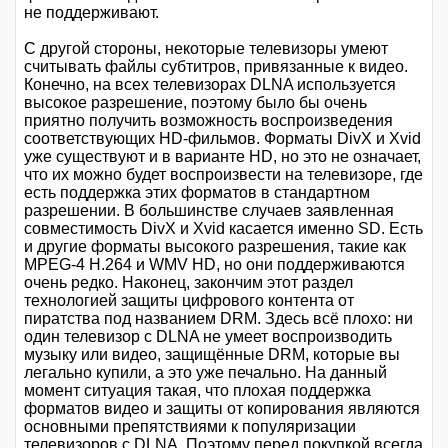
не поддерживают.
С другой стороны, некоторые телевизоры умеют
считывать файлы субтитров, привязанные к видео.
Конечно, на всех телевизорах DLNA используется
высокое разрешение, поэтому было бы очень
приятно получить возможность воспроизведения
соответствующих HD-фильмов. Форматы DivX и Xvid
уже существуют и в варианте HD, но это не означает,
что их можно будет воспроизвести на телевизоре, где
есть поддержка этих форматов в стандартном
разрешении. В большинстве случаев заявленная
совместимость DivX и Xvid касается именно SD. Есть
и другие форматы высокого разрешения, такие как
MPEG-4 H.264 и WMV HD, но они поддерживаются
очень редко. Наконец, закончим этот раздел
технологией защиты цифрового контента от
пиратства под названием DRM. Здесь всё плохо: ни
один телевизор с DLNA не умеет воспроизводить
музыку или видео, защищённые DRM, которые вы
легально купили, а это уже печально. На данный
момент ситуация такая, что плохая поддержка
форматов видео и защиты от копирования являются
основными препятствиями к популяризации
телевизоров с DLNA. Поэтому перед покупкой всегда